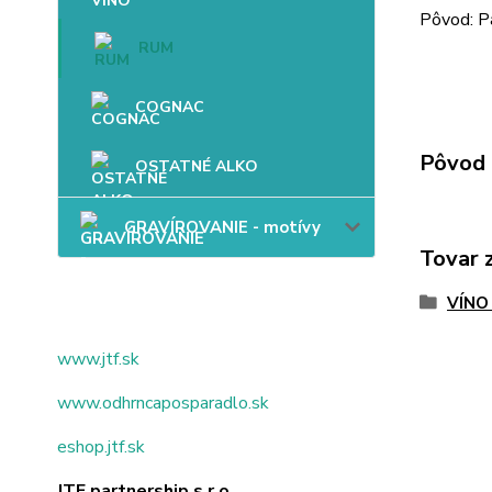
Pôvod: 
RUM
COGNAC
Pôvod 
OSTATNÉ ALKO
GRAVÍROVANIE - motívy
Tovar 
VÍNO
www.jtf.sk
www.odhrncaposparadlo.sk
eshop.jtf.sk
JTF partnership s.r.o.