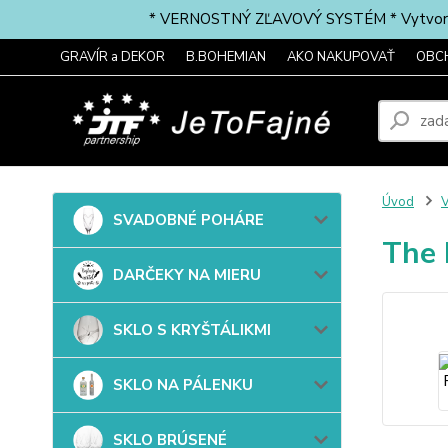
* VERNOSTNÝ ZĽAVOVÝ SYSTÉM * Vytvorte si 
GRAVÍR a DEKOR
B.BOHEMIAN
AKO NAKUPOVAŤ
OBC
Úvod
SVADOBNÉ POHÁRE
The 
DARČEKY NA MIERU
SKLO S KRYŠTÁLIKMI
SKLO NA PÁLENKU
SKLO BRÚSENÉ