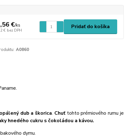
,56 €
/
ks
Pridať do košíka
72 €
bez DPH
roduktu:
A0860
 Paname.
 opálený dub a škorica
.
Chuť
tohto prémiového rumu je
naky hnedého cukru s čokoládou a kávou.
tabakového dymu.