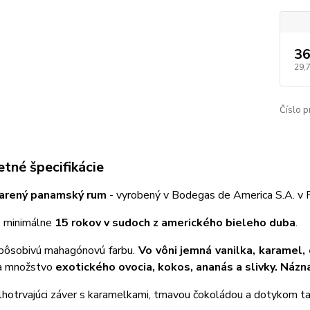
36
29,
Číslo p
tné špecifikácie
tarený panamský rum
- vyrobený v Bodegas de America S.A. v
a
minimálne
15 rokov v sudoch z amerického bieleho duba
.
ôsobivú mahagónovú farbu.
Vo vôni jemná vanilka, karamel,
a množstvo
exotického ovocia, kokos, ananás a slivky. Náz
lhotrvajúci záver s karamelkami, tmavou čokoládou a dotykom 