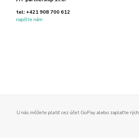
tel:
+421 908 700 612
napíšte nám
U nás môžete platiť cez účet GoPay alebo zaplaťte rýchl