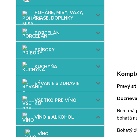
POHÁRE, MISY, VÁZY,
FĽAŠE, DOPLNKY
PORCELÁN
PRÍBORY
KUCHYŇA
Komple
BÝVANIE a ZDRAVIE
Pravý s
Dozriev
VŠETKO PRE VÍNO
Rum má p
VÍNO a ALKOHOL
bohatá n
Bohatý d
VÍNO