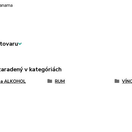
Panama
tovaru
zaradený v kategóriách
 a ALKOHOL
RUM
VÍN