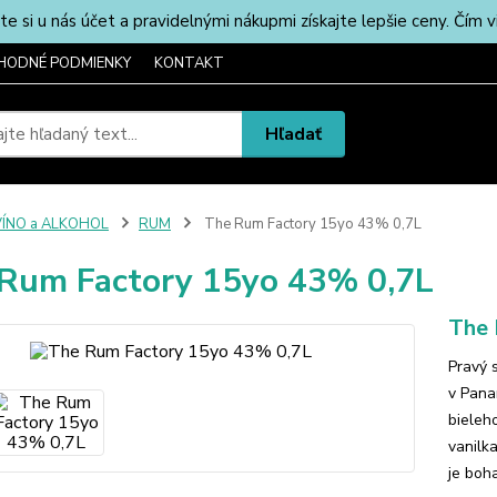
u nás účet a pravidelnými nákupmi získajte lepšie ceny. Čím via
HODNÉ PODMIENKY
KONTAKT
Hľadať
VÍNO a ALKOHOL
RUM
The Rum Factory 15yo 43% 0,7L
Rum Factory 15yo 43% 0,7L
The 
Pravý 
v Pana
bieleh
vanilk
je boh