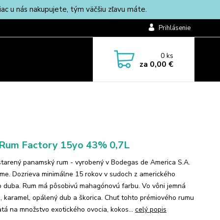
c u nás nakupujete, tým väčšiu zľavu máte.
Prihlásenie
0
ks
za
0,00 €
Rum Factory 15yo 43% 0,7L
starený panamský rum - vyrobený v Bodegas de America S.A.
me. Dozrieva minimálne 15 rokov v sudoch z amerického
o duba. Rum má pôsobivú mahagónovú farbu. Vo vôni jemná
a, karamel, opálený dub a škorica. Chuť tohto prémiového rumu
atá na množstvo exotického ovocia, kokos...
celý popis