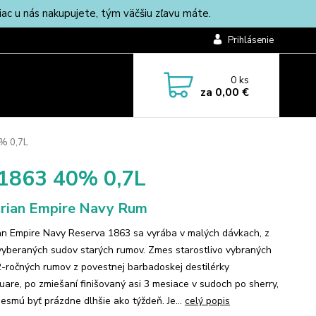
c u nás nakupujete, tým väčšiu zľavu máte.
Prihlásenie
0
ks
za
0,00 €
% 0,7L
 1863 40% 0,7L
rian Empire Navy Rum
an Empire Navy Reserva 1863 sa vyrába v malých dávkach, z
vyberaných sudov starých rumov. Zmes starostlivo vybraných
2-ročných rumov z povestnej barbadoskej destilérky
uare, po zmiešaní finišovaný asi 3 mesiace v sudoch po sherry,
nesmú byť prázdne dlhšie ako týždeň. Je...
celý popis