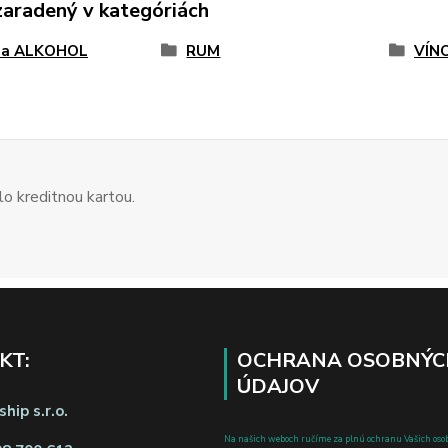
zaradený v kategóriách
 a ALKOHOL
RUM
VÍN
o kreditnou kartou.
KT:
OCHRANA OSOBNÝC
ÚDAJOV
hip s.r.o.
Na našich weboch ručíme za plnú ochranu Vašich oso