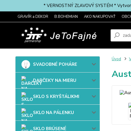
* VERNOSTNÝ ZĽAVOVÝ SYSTÉM * Vytvorte si 
GRAVÍR a DEKOR
B.BOHEMIAN
AKO NAKUPOVAŤ
OBC
Úvod
SVADOBNÉ POHÁRE
Aust
DARČEKY NA MIERU
SKLO S KRYŠTÁLIKMI
SKLO NA PÁLENKU
SKLO BRÚSENÉ