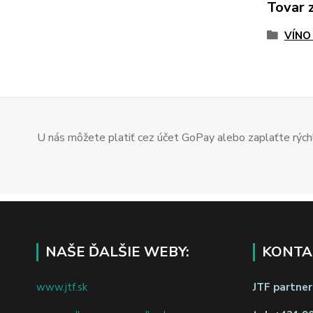
Tovar 
VÍNO
U nás môžete platiť cez účet GoPay alebo zaplaťte rýchl
NAŠE ĎALŠIE WEBY:
KONTA
www.jtf.sk
JTF partners