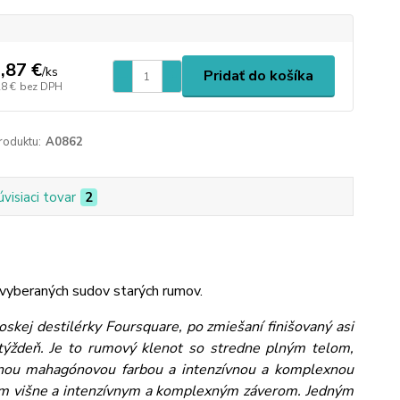
,87 €
/
ks
Pridať do košíka
28 €
bez DPH
roduktu:
A0862
úvisiaci tovar
2
vyberaných sudov starých rumov.
skej destilérky Foursquare, po zmiešaní finišovaný asi
týždeň. Je to rumový klenot so stredne plným telom,
tnou mahagónovou farbou a intenzívnou a komplexnou
akom višne a intenzívnym a komplexným záverom. Jedným