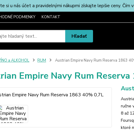
u nás účet a pravidelnými nákupmi získajte lepšie ceny. Čím via
HODNÉ PODMIENKY
KONTAKT
Hľadať
VÍNO a ALKOHOL
RUM
Austrian Empire Navy Rum Reserva 1863 40
rian Empire Navy Rum Reserva
Aust
Austri
ručne 
8 až 1
Foursq
ktoré 