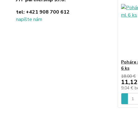
tel:
+421 908 700 612
napíšte nám
Poháre 
6 ks
18,00 €
11,12
9,04 €
b