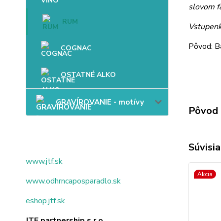
slovom fa
RUM
Vstupenk
Pôvod: B
COGNAC
OSTATNÉ ALKO
GRAVÍROVANIE - motívy
Pôvod 
Súvisia
www.jtf.sk
Akcia
www.odhrncaposparadlo.sk
eshop.jtf.sk
JTF partnership s.r.o.