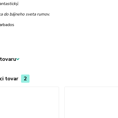
ntastický.
a do bájneho sveta rumov.
arbados
tovaru
ci tovar
2