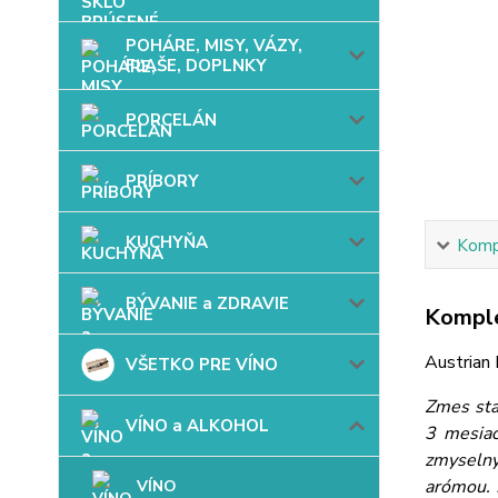
POHÁRE, MISY, VÁZY,
FĽAŠE, DOPLNKY
PORCELÁN
PRÍBORY
KUCHYŇA
Kompl
BÝVANIE a ZDRAVIE
Komple
Austrian
VŠETKO PRE VÍNO
Zmes sta
VÍNO a ALKOHOL
3 mesiac
zmyselný
arómou. 
VÍNO