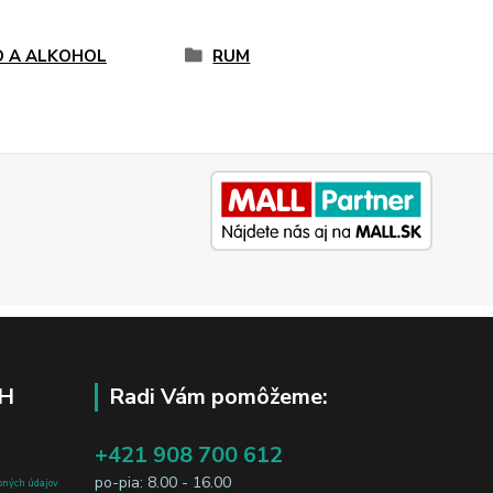
O A ALKOHOL
RUM
H
Radi Vám pomôžeme:
+421 908 700 612
po-pia: 8.00 - 16.00
bných údajov