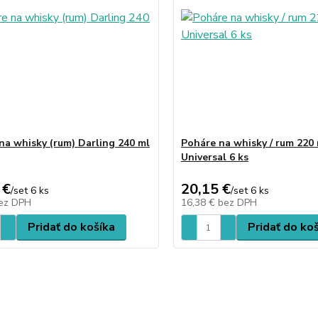
na whisky (rum) Darling 240 ml
Poháre na whisky / rum 220
Universal 6 ks
 €
20,15 €
/
set 6 ks
/
set 6 ks
ez DPH
16,38 €
bez DPH
Pridať do košíka
Pridať do ko