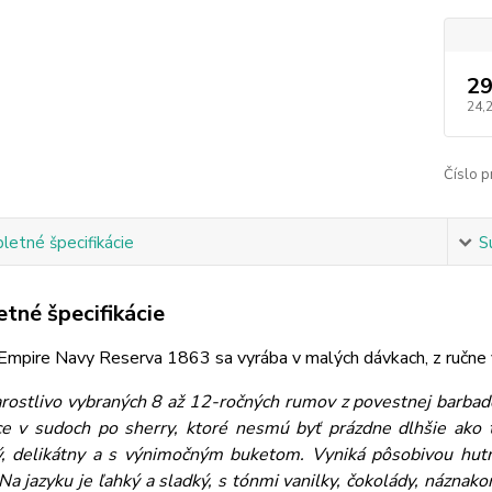
29
24,
Číslo p
etné špecifikácie
S
tné špecifikácie
 Empire Navy Reserva 1863 sa vyrába v malých dávkach, z ručne 
rostlivo vybraných 8 až 12-ročných rumov z povestnej barbado
e v sudoch po sherry, ktoré nesmú byť prázdne dlhšie ako 
, delikátny a s výnimočným buketom. Vyniká pôsobivou hu
Na jazyku je ľahký a sladký, s tónmi vanilky, čokolády, názn