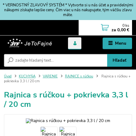
* VERNOSTNÝ ZĽAVOVÝ SYSTÉM * Vytvorte si u nás účet a pravidelnými
nákupmi získajte lepšie ceny. Čím viac u nás nakupujete, tým väčšiu zľavu
máte.
0
ks
za
0,00 €
Menu
Hľadať
Úvod
KUCHYŇA
VARENIE
RAJNICE s rúčkou
Rajnica s rúčkou +
pokrievka 3,3 l / 20 cm
Rajnica s rúčkou + pokrievka 3,3 l
/ 20 cm