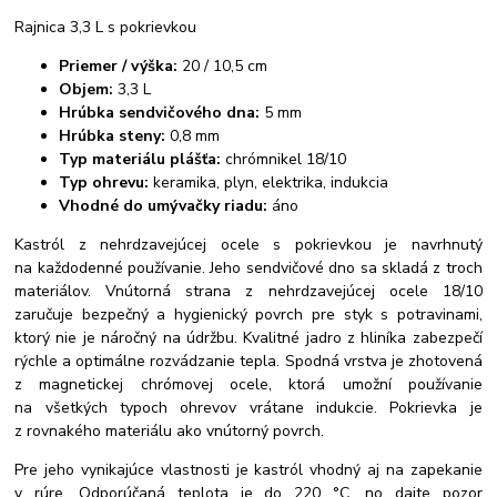
Rajnica 3,3 L s pokrievkou
Priemer / výška:
20 / 10,5 cm
Objem:
3,3 L
Hrúbka sendvičového dna:
5 mm
Hrúbka steny:
0,8 mm
Typ materiálu plášťa:
chrómnikel 18/10
Typ ohrevu:
keramika, plyn, elektrika, indukcia
Vhodné do umývačky riadu:
áno
Kastról z nehrdzavejúcej ocele s pokrievkou je navrhnutý
na každodenné používanie. Jeho sendvičové dno sa skladá z troch
materiálov. Vnútorná strana z nehrdzavejúcej ocele 18/10
zaručuje bezpečný a hygienický povrch pre styk s potravinami,
ktorý nie je náročný na údržbu. Kvalitné jadro z hliníka zabezpečí
rýchle a optimálne rozvádzanie tepla. Spodná vrstva je zhotovená
z magnetickej chrómovej ocele, ktorá umožní používanie
na všetkých typoch ohrevov vrátane indukcie. Pokrievka je
z rovnakého materiálu ako vnútorný povrch.
Pre jeho vynikajúce vlastnosti je kastról vhodný aj na zapekanie
v rúre. Odporúčaná teplota je do 220 °C, no dajte pozor