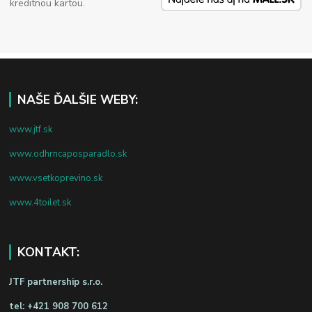
kreditnou kartou.
NAŠE ĎALŠIE WEBY:
www.jtf.sk
www.odhrncaposparadlo.sk
www.vsetkoprevino.sk
www.4toilet.sk
KONTAKT:
JTF partnership s.r.o.
tel:
+421 908 700 612