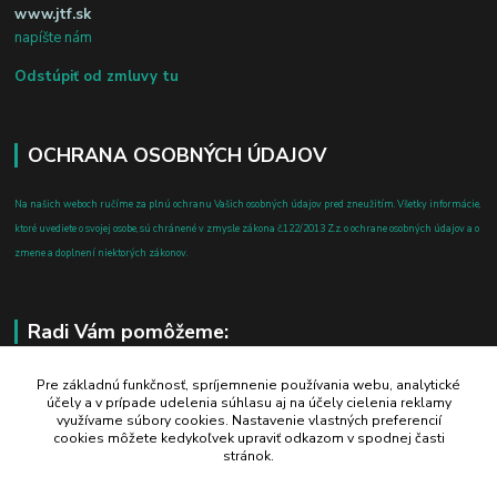
www.jtf.sk
napíšte nám
Odstúpiť od zmluvy tu
OCHRANA OSOBNÝCH ÚDAJOV
Na našich weboch ručíme za plnú ochranu Vašich osobných údajov pred zneužitím. Všetky informácie,
ktoré uvediete o svojej osobe, sú chránené v zmysle zákona č.122/2013 Z.z. o ochrane osobných údajov a o
zmene a doplnení niektorých zákonov.
Radi Vám pomôžeme:
+421 908 700 612
Pre základnú funkčnosť, spríjemnenie používania webu, analytické
účely a v prípade udelenia súhlasu aj na účely cielenia reklamy
po-pia: 8.00 - 16.00
využívame súbory cookies. Nastavenie vlastných preferencií
cookies môžete kedykoľvek upraviť odkazom v spodnej časti
business@jtf.sk
stránok.