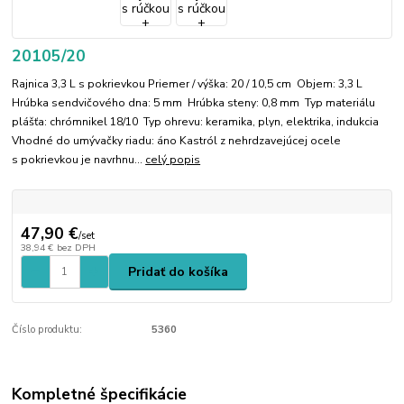
20105/20
Rajnica 3,3 L s pokrievkou Priemer / výška: 20 / 10,5 cm Objem: 3,3 L
Hrúbka sendvičového dna: 5 mm Hrúbka steny: 0,8 mm Typ materiálu
plášťa: chrómnikel 18/10 Typ ohrevu: keramika, plyn, elektrika, indukcia
Vhodné do umývačky riadu: áno Kastról z nehrdzavejúcej ocele
s pokrievkou je navrhnu...
celý popis
47,90 €
/
set
38,94 €
bez DPH
Pridať do košíka
Číslo produktu:
5360
Kompletné špecifikácie