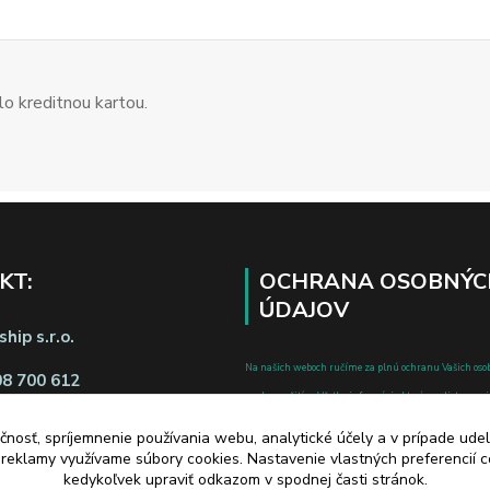
o kreditnou kartou.
KT:
OCHRANA OSOBNÝC
ÚDAJOV
hip s.r.o.
Na našich weboch ručíme za plnú ochranu Vašich oso
08 700 612
pred zneužitím. Všetky informácie, ktoré uvediete o svoje
chránené v zmysle zákona č.122/2013 Z.z. o ochrane o
čnosť, spríjemnenie používania webu, analytické účely a v prípade udel
a o zmene a doplnení niektorých zákonov.
a reklamy využívame súbory cookies. Nastavenie vlastných preferencií 
d zmluvy tu
kedykoľvek upraviť odkazom v spodnej časti stránok.