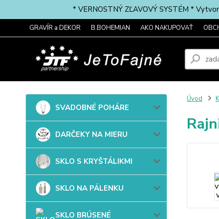
* VERNOSTNÝ ZĽAVOVÝ SYSTÉM * Vytvorte si 
GRAVÍR a DEKOR
B.BOHEMIAN
AKO NAKUPOVAŤ
OBC
Úvod
SVADOBNÉ POHÁRE
Rajn
DARČEKY NA MIERU
SKLO S KRYŠTÁLIKMI
SKLO NA PÁLENKU
SKLO BRÚSENÉ