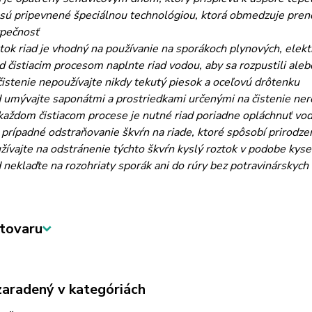
 sú pripevnené špeciálnou technológiou, ktorá obmedzuje preno
pečnosť
tok riad je vhodný na používanie na sporákoch plynových, elek
d čistiacim procesom naplnte riad vodou, aby sa rozpustili aleb
čistenie nepoužívajte nikdy tekutý piesok a oceľovú drôtenku
d umývajte saponátmi a prostriedkami určenými na čistenie ner
každom čistiacom procese je nutné riad poriadne opláchnuť vodou
 prípadné odstraňovanie škvŕn na riade, ktoré spôsobí prirodzen
žívajte na odstránenie týchto škvŕn kyslý roztok v podobe kysel
d neklaďte na rozohriaty sporák ani do rúry bez potravinárskych
tovaru
zaradený v kategóriách