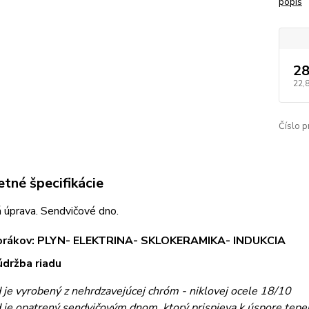
popis
28
22,
Číslo p
tné špecifikácie
 úprava. Sendvičové dno.
orákov: PLYN- ELEKTRINA- SKLOKERAMIKA- INDUKCIA
údržba riadu
d je vyrobený z nehrdzavejúcej chróm - niklovej ocele 18/10
d je opatrený sendvičovým dnom, ktorý prispieva k úspore tepe