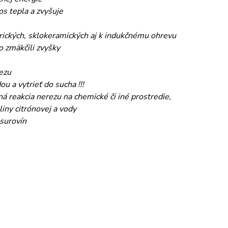
s tepla a zvyšuje
trických, sklokeramických aj k indukčnému ohrevu
o zmäkčili zvyšky
ezu
 a vytrieť do sucha !!!
á reakcia nerezu na chemické či iné prostredie,
iny citrónovej a vody
 surovín