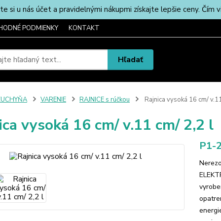
u nás účet a pravidelnými nákupmi získajte lepšie ceny. Čím via
HODNÉ PODMIENKY
KONTAKT
Hľadať
KUCHYŇA
VARENIE
RAJNICE s rúčkou
Rajnica vysoká 16 cm/ v.11
ica vysoká 16 cm/ v.11 cm/ 2,2 l
P1-
Nerezo
ELEKTR
vyrobe
opatre
energi