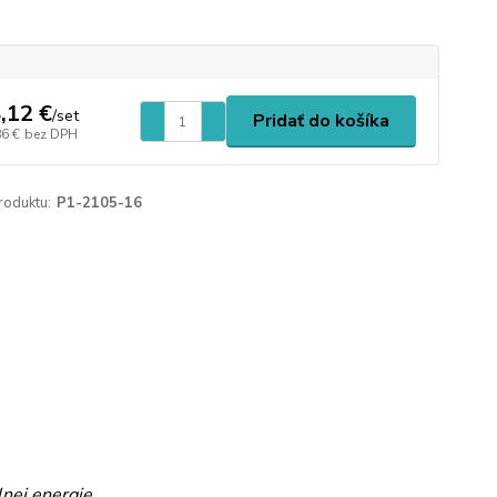
,12 €
/
set
Pridať do košíka
86 €
bez DPH
roduktu:
P1-2105-16
lnej energie