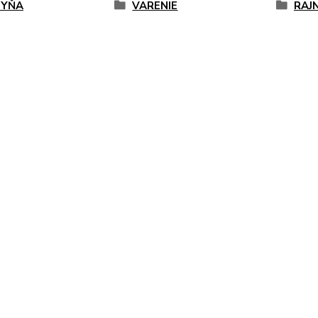
HYŇA
VARENIE
RAJN