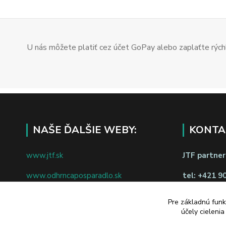
U nás môžete platiť cez účet GoPay alebo zaplaťte rýchl
NAŠE ĎALŠIE WEBY:
KONTA
www.jtf.sk
JTF partners
www.odhrncaposparadlo.sk
tel:
+421 9
www.jtf.sk
www.vsetkoprevino.sk
napíšte nám
Pre základnú funk
účely cieleni
www.4toilet.sk
Odstúpiť o