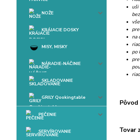
uši
NOŽE
bez
vše
pre
KRÁJACIE DOSKY
na 
ria
MISY, MISKY
po 
pre
NÁRADIE-NÁČINIE
pou
ria
SKLADOVANIE
GRILY Qookingtable
Pôvod 
PEČENIE
Tovar 
SERVÍROVANIE