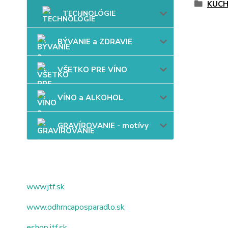
KUC
TECHNOLÓGIE
BÝVANIE a ZDRAVIE
VŠETKO PRE VÍNO
VÍNO a ALKOHOL
GRAVÍROVANIE - motívy
www.jtf.sk
www.odhrncaposparadlo.sk
eshop.jtf.sk