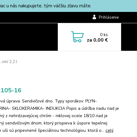
c u nás nakupujete, tým väčšiu zľavu máte.
Prihlásenie
0
ks
za
0,00 €
 cm/ 2,2 l
2105-16
vá úprava. Sendvičové dno. Typy sporákov: PLYN-
INA- SKLOKERAMIKA- INDUKCIA Popis a údržba riadu riad je
ný z nehrdzavejúcej chróm - niklovej ocele 18/10 riad je
ný sendvičovým dnom, ktorý prispieva k úspore tepelnej
e uši sú pripevnené špeciálnou technológiou, ktorá o...
celý