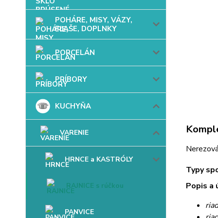
POHÁRE, MISY, VÁZY,
FĽAŠE, DOPLNKY
PORCELÁN
PRÍBORY
KUCHYŇA
Komple
VARENIE
Nerezová
HRNCE a KASTRÓLY
Typy sp
Popis a 
RAJNICE s rúčkou
ria
PANVICE
ria