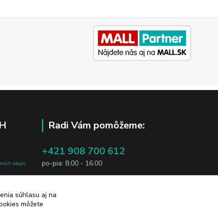
H
Radi Vám pomôžeme:
+421 908 700 612
po-pia: 8.00 - 16.00
bných údajov
j osobe, sú
business@jtf.sk
sobných údajov
enia súhlasu aj na
cookies môžete