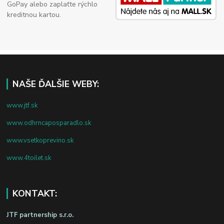
GoPay alebo zaplaťte rýchlo
kreditnou kartou.
NAŠE ĎALŠIE WEBY:
www.jtf.sk
www.odhrncaposparadlo.sk
www.vsetkoprevino.sk
www.4toilet.sk
KONTAKT:
JTF partnership s.r.o.