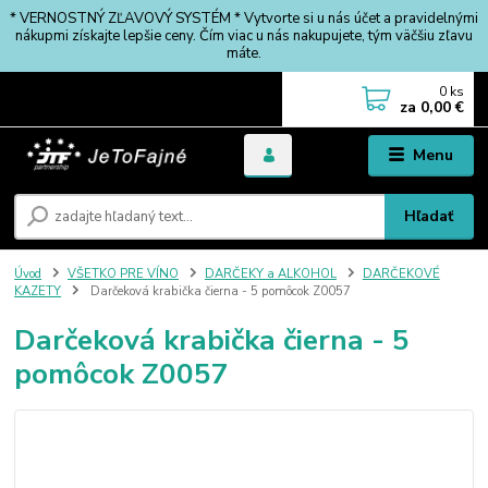
* VERNOSTNÝ ZĽAVOVÝ SYSTÉM * Vytvorte si u nás účet a pravidelnými
nákupmi získajte lepšie ceny. Čím viac u nás nakupujete, tým väčšiu zľavu
máte.
0
ks
za
0,00 €
Menu
Hľadať
Úvod
VŠETKO PRE VÍNO
DARČEKY a ALKOHOL
DARČEKOVÉ
KAZETY
Darčeková krabička čierna - 5 pomôcok Z0057
Darčeková krabička čierna - 5
pomôcok Z0057