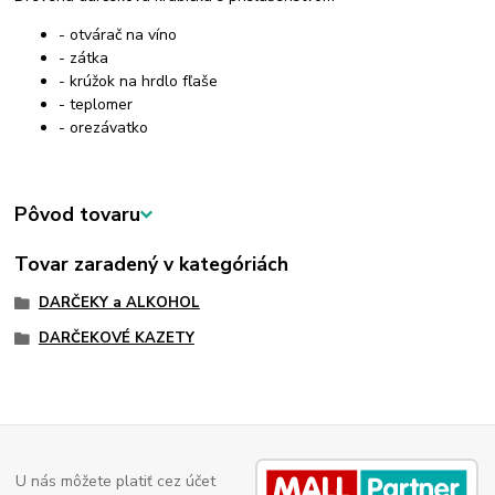
- otvárač na víno
- zátka
- krúžok na hrdlo fľaše
- teplomer
- orezávatko
Pôvod tovaru
Tovar zaradený v kategóriách
DARČEKY a ALKOHOL
DARČEKOVÉ KAZETY
U nás môžete platiť cez účet