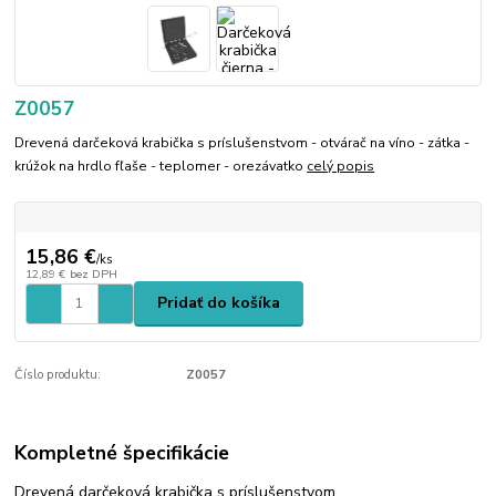
Z0057
Drevená darčeková krabička s príslušenstvom - otvárač na víno - zátka -
krúžok na hrdlo fľaše - teplomer - orezávatko
celý popis
15,86 €
/
ks
12,89 €
bez DPH
Pridať do košíka
Číslo produktu:
Z0057
Kompletné špecifikácie
Drevená darčeková krabička s príslušenstvom