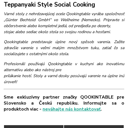
Teppanyaki Style Social Cooking
Varné stoly z nehrdzavejúcej ocele Qookingtable vyrába spoločnosť
„Günter Bechtold GmbH“ vo Weilheime (Nemecko). Pripravte si
občerstvenie alebo kompletné jedlá, od predjedla po dezerty,
stojac alebo sediac okolo stola so svojou rodinou a hosťami.
Qookingtable predstavuje úplne nový spôsob varenia. Zažite
zdravšie varenie s veľmi malým množstvom tuku, zatiaľ čo sa
socializujete s ostatnými okolo stola.
Profesionáli používajú Qookingtable v kuchyni ako inovatívnu
alternatívu alebo ako nástroj pre
prilákanie hostí. Stoly a varné dosky posúvajú varenie na úplne inú
úroveň!
Sme exkluzívny partner značky QOOKINTABLE pre
Slovensko a Českú republiku. Informujte sa o
produktoch viac -
neváhajte nás kontaktovať
.