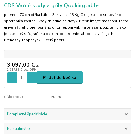
CDS Varné stoly a grily Qookingtable
priemer: 70 cm dĺžka kábla: 3 m váha: 13 Kg Okraje tohto stolového
spotrebiča zostanú vždy chladné na dotyk. Preskúmajte možnosti tohto
univerzálneho prenosného grilu Teppanyaki na terase, použite ho ako
jedálenský stôl, stôl na balkón, posedenie, alebo na vašu jachtu.
Prenosný Teppanyaki ...
celý popis
3 097,00 €
/
ks
2 517,89 €
bez DPH
Pridať do košíka
Číslo produktu:
PU-70
Kompletné špecifikácie
Na stiahnutie