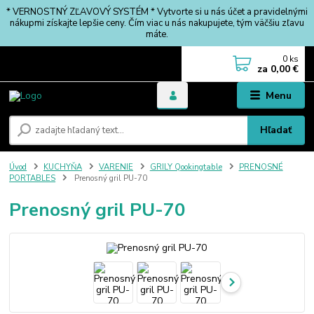
* VERNOSTNÝ ZĽAVOVÝ SYSTÉM * Vytvorte si u nás účet a pravidelnými
nákupmi získajte lepšie ceny. Čím viac u nás nakupujete, tým väčšiu zľavu
máte.
0
ks
za
0,00 €
Menu
Hľadať
Úvod
KUCHYŇA
VARENIE
GRILY Qookingtable
PRENOSNÉ
PORTABLES
Prenosný gril PU-70
Prenosný gril PU-70