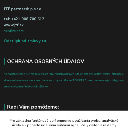
JTF partnership s.r.o.
tel:
+421 908 700 612
www.jtf.sk
napíšte nám
Odstúpiť od zmluvy tu
OCHRANA OSOBNÝCH ÚDAJOV
Na našich weboch ručíme za plnú ochranu Vašich osobných údajov pred zneužitím. Všetky informácie,
ktoré uvediete o svojej osobe, sú chránené v zmysle zákona č.122/2013 Z.z. o ochrane osobných údajov a o
zmene a doplnení niektorých zákonov.
Radi Vám pomôžeme:
+421 908 700 612
Pre základnú funkčnosť, spríjemnenie používania webu, analytické
účely a v prípade udelenia súhlasu aj na účely cielenia reklamy
po-pia: 8.00 - 16.00