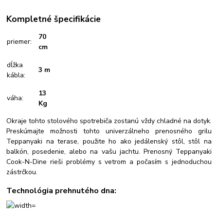
Kompletné špecifikácie
70
priemer:
cm
dĺžka
3 m
kábla:
13
váha:
Kg
Okraje tohto stolového spotrebiča zostanú vždy chladné na dotyk.
Preskúmajte možnosti tohto univerzálneho prenosného grilu
Teppanyaki na terase, použite ho ako jedálenský stôl, stôl na
balkón, posedenie, alebo na vašu jachtu. Prenosný Teppanyaki
Cook-N-Dine rieši problémy s vetrom a počasím s jednoduchou
zástrčkou.
Technológia prehnutého dna: