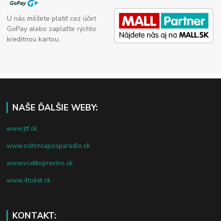
U nás môžete platiť cez účet
GoPay alebo zaplaťte rýchlo
kreditnou kartou.
NAŠE ĎALŠIE WEBY:
www.jtf.sk
www.odhrncaposparadlo.sk
www.vsetkoprevino.sk
www.4toilet.sk
KONTAKT: