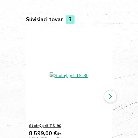
Súvisiaci tovar
3
Stolný gril TS-90
Stolný gril 
8 599,00 €
12 775,0
/
ks