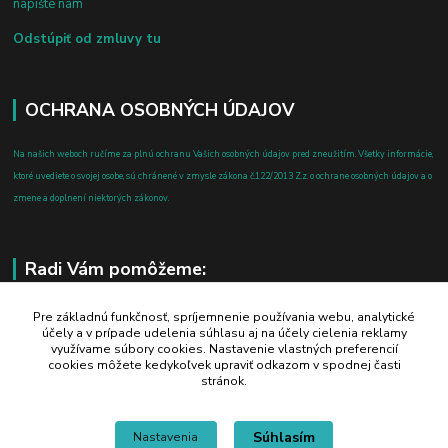
napíšte nám
Odstúpiť od zmluvy tu
OCHRANA OSOBNÝCH ÚDAJOV
Na našich weboch ručíme za plnú ochranu Vašich osobných údajov pred zneužitím. Všetky informácie,
ktoré uvediete o svojej osobe, sú chránené v zmysle zákona č.122/2013 Z.z. o ochrane osobných údajov a o
zmene a doplnení niektorých zákonov.
Radi Vám pomôžeme:
+421 908 700 612
Pre základnú funkčnosť, spríjemnenie používania webu, analytické
účely a v prípade udelenia súhlasu aj na účely cielenia reklamy
po-pia: 8.00 - 16.00
využívame súbory cookies. Nastavenie vlastných preferencií
cookies môžete kedykoľvek upraviť odkazom v spodnej časti
business@jtf.sk
stránok.
Súhlasím
Nastavenia