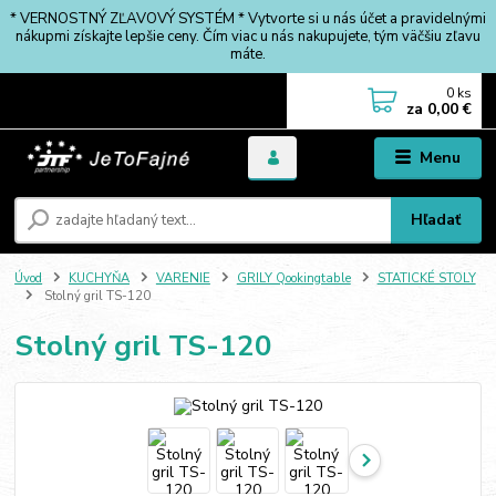
* VERNOSTNÝ ZĽAVOVÝ SYSTÉM * Vytvorte si u nás účet a pravidelnými
nákupmi získajte lepšie ceny. Čím viac u nás nakupujete, tým väčšiu zľavu
máte.
0
ks
za
0,00 €
Menu
Hľadať
Úvod
KUCHYŇA
VARENIE
GRILY Qookingtable
STATICKÉ STOLY
Stolný gril TS-120
Stolný gril TS-120