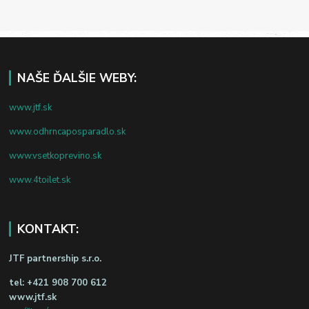
NAŠE ĎALŠIE WEBY:
www.jtf.sk
www.odhrncaposparadlo.sk
www.vsetkoprevino.sk
www.4toilet.sk
KONTAKT:
JTF partnership s.r.o.
tel:
+421 908 700 612
www.jtf.sk