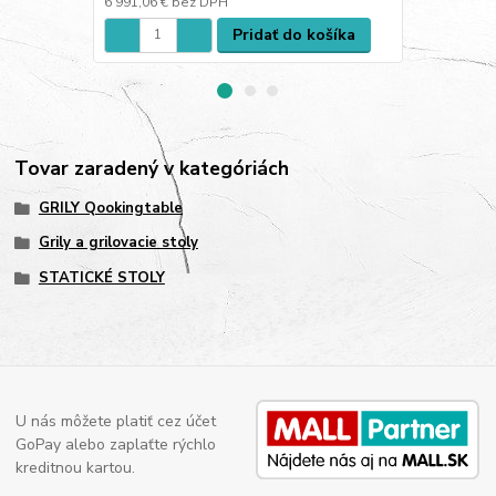
6 991,06 €
bez DPH
10 386,18 €
Pridať do košíka
Tovar zaradený v kategóriách
GRILY Qookingtable
Grily a grilovacie stoly
STATICKÉ STOLY
U nás môžete platiť cez účet
GoPay alebo zaplaťte rýchlo
kreditnou kartou.