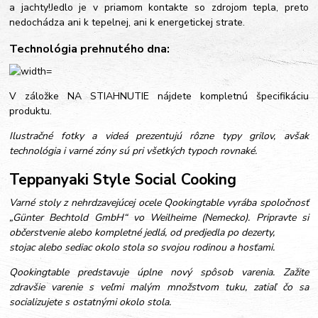
a jachty!Jedlo je v priamom kontakte so zdrojom tepla, preto
nedochádza ani k tepelnej, ani k energetickej strate.
Technológia prehnutého dna:
V záložke NA STIAHNUTIE nájdete kompletnú špecifikáciu
produktu.
Ilustračné fotky a videá prezentujú rôzne typy grilov, avšak
technológia i varné zóny sú pri všetkých typoch rovnaké.
Teppanyaki Style Social Cooking
Varné stoly z nehrdzavejúcej ocele Qookingtable vyrába spoločnosť
„Günter Bechtold GmbH“ vo Weilheime (Nemecko). Pripravte si
občerstvenie alebo kompletné jedlá, od predjedla po dezerty,
stojac alebo sediac okolo stola so svojou rodinou a hosťami.
Qookingtable predstavuje úplne nový spôsob varenia. Zažite
zdravšie varenie s veľmi malým množstvom tuku, zatiaľ čo sa
socializujete s ostatnými okolo stola.