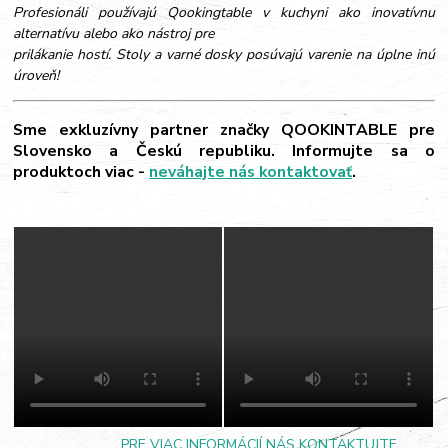
Profesionáli používajú Qookingtable v kuchyni ako inovatívnu
alternatívu alebo ako nástroj pre
prilákanie hostí. Stoly a varné dosky posúvajú varenie na úplne inú
úroveň!
Sme exkluzívny partner značky QOOKINTABLE pre
Slovensko a Českú republiku. Informujte sa o
produktoch viac -
neváhajte nás kontaktovať
.
PRE VIAC INFORMÁCIÍ NÁS KONTAKTUJTE
.