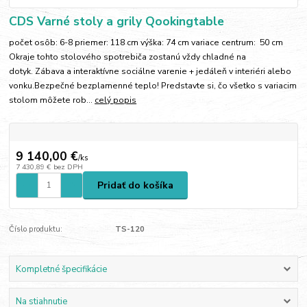
CDS Varné stoly a grily Qookingtable
počet osôb: 6-8 priemer: 118 cm výška: 74 cm variace centrum: 50 cm
Okraje tohto stolového spotrebiča zostanú vždy chladné na
dotyk. Zábava a interaktívne sociálne varenie + jedáleň v interiéri alebo
vonku.Bezpečné bezplamenné teplo! Predstavte si, čo všetko s variacim
stolom môžete rob...
celý popis
9 140,00 €
/
ks
7 430,89 €
bez DPH
Pridať do košíka
Číslo produktu:
TS-120
Kompletné špecifikácie
Na stiahnutie