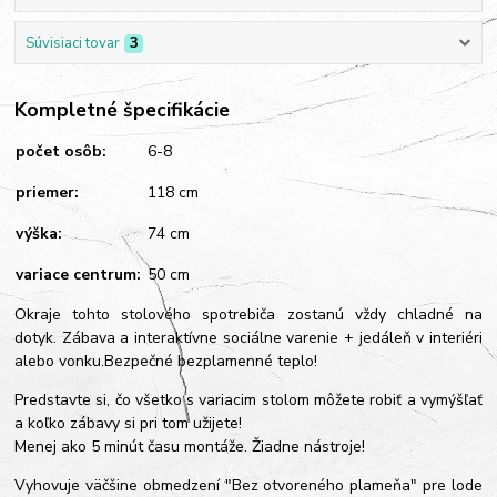
Súvisiaci tovar
3
Kompletné špecifikácie
počet osôb:
6-8
priemer:
118 cm
výška:
74 cm
variace centrum:
50 cm
Okraje tohto stolového spotrebiča zostanú vždy chladné na
dotyk. Zábava a interaktívne sociálne varenie + jedáleň v interiéri
alebo vonku.Bezpečné bezplamenné teplo!
Predstavte si, čo všetko s variacim stolom môžete robiť a vymýšľať
a koľko zábavy si pri tom užijete!
Menej ako 5 minút času montáže. Žiadne nástroje!
Vyhovuje väčšine obmedzení "Bez otvoreného plameňa" pre lode