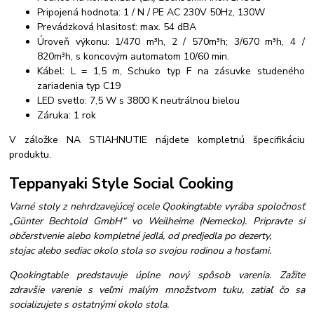
Pripojená hodnota: 1 / N / PE AC 230V 50Hz, 130W
Prevádzková hlasitosť: max. 54 dBA
Úroveň výkonu: 1/470 m³h, 2 / 570m³h; 3/670 m³h, 4 /
820m³h, s koncovým automatom 10/60 min.
Kábel: L = 1,5 m, Schuko typ F na zásuvke studeného
zariadenia typ C19
LED svetlo: 7,5 W s 3800 K neutrálnou bielou
Záruka: 1 rok
V záložke NA STIAHNUTIE nájdete kompletnú špecifikáciu
produktu.
Teppanyaki Style Social Cooking
Varné stoly z nehrdzavejúcej ocele Qookingtable vyrába spoločnosť
„Günter Bechtold GmbH“ vo Weilheime (Nemecko). Pripravte si
občerstvenie alebo kompletné jedlá, od predjedla po dezerty,
stojac alebo sediac okolo stola so svojou rodinou a hosťami.
Qookingtable predstavuje úplne nový spôsob varenia. Zažite
zdravšie varenie s veľmi malým množstvom tuku, zatiaľ čo sa
socializujete s ostatnými okolo stola.