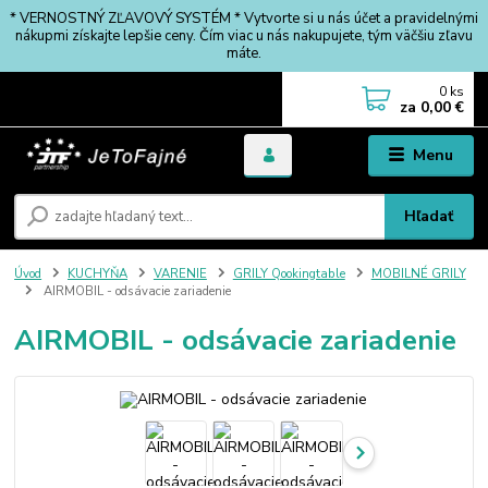
* VERNOSTNÝ ZĽAVOVÝ SYSTÉM * Vytvorte si u nás účet a pravidelnými
nákupmi získajte lepšie ceny. Čím viac u nás nakupujete, tým väčšiu zľavu
máte.
0
ks
za
0,00 €
Menu
Hľadať
Úvod
KUCHYŇA
VARENIE
GRILY Qookingtable
MOBILNÉ GRILY
AIRMOBIL - odsávacie zariadenie
AIRMOBIL - odsávacie zariadenie