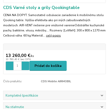
CDS Varné stoly a grily Qookingtable
CENA NA DOPYT. Samostatné odsávacie zariadenie k mobilnému stolu
Qooking table. Vyššia efektivita ako pri iných zabudovateľných
modeloch. AIR-VENT riešenie pre vnútorné varenieOdstráňte kuchynské
pachy, baktérie, vírusy, mikróby,... Rozmery: [LxWxH]: 300 x 800 x 1270 mm
Celková váha: 60 kg Materiál...
celý popis
13 260,00 €
/
ks
10 780,49 €
bez DPH
Pridať do košíka
Číslo produktu:
CDS Mobile AIRMOBIL
Kompletné špecifikácie
Na stiahnutie