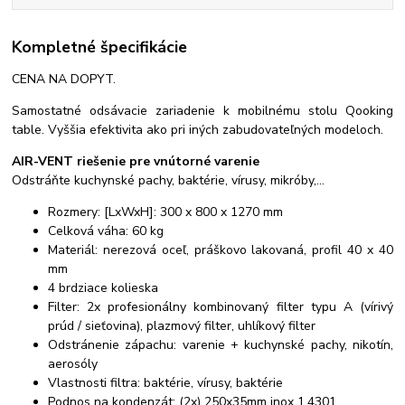
Kompletné špecifikácie
CENA NA DOPYT.
Samostatné odsávacie zariadenie k mobilnému stolu Qooking
table. Vyššia efektivita ako pri iných zabudovateľných modeloch.
AIR-VENT riešenie pre vnútorné varenie
Odstráňte kuchynské pachy, baktérie, vírusy, mikróby,...
Rozmery: [LxWxH]: 300 x 800 x 1270 mm
Celková váha: 60 kg
Materiál: nerezová oceľ, práškovo lakovaná, profil 40 x 40
mm
4 brdziace kolieska
Filter: 2x profesionálny kombinovaný filter typu A (vírivý
prúd / sieťovina), plazmový filter, uhlíkový filter
Odstránenie zápachu: varenie + kuchynské pachy, nikotín,
aerosóly
Vlastnosti filtra: baktérie, vírusy, baktérie
Podnos na kondenzát: (2x) 250x35mm inox 1.4301