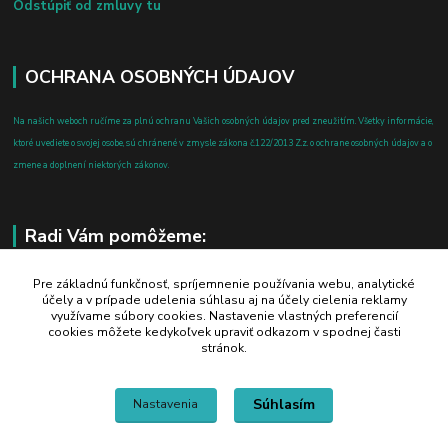
Odstúpiť od zmluvy tu
OCHRANA OSOBNÝCH ÚDAJOV
Na našich weboch ručíme za plnú ochranu Vašich osobných údajov pred zneužitím. Všetky informácie,
ktoré uvediete o svojej osobe, sú chránené v zmysle zákona č.122/2013 Z.z. o ochrane osobných údajov a o
zmene a doplnení niektorých zákonov.
Radi Vám pomôžeme:
+421 908 700 612
Pre základnú funkčnosť, spríjemnenie používania webu, analytické
účely a v prípade udelenia súhlasu aj na účely cielenia reklamy
po-pia: 8.00 - 16.00
využívame súbory cookies. Nastavenie vlastných preferencií
cookies môžete kedykoľvek upraviť odkazom v spodnej časti
business@jtf.sk
stránok.
Súhlasím
Nastavenia