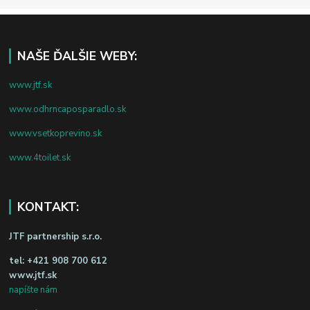
NAŠE ĎALŠIE WEBY:
www.jtf.sk
www.odhrncaposparadlo.sk
www.vsetkoprevino.sk
www.4toilet.sk
KONTAKT:
JTF partnership s.r.o.
tel:
+421 908 700 612
www.jtf.sk
napíšte nám