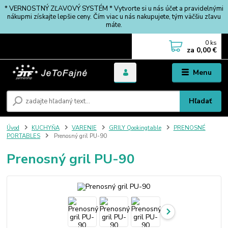
* VERNOSTNÝ ZĽAVOVÝ SYSTÉM * Vytvorte si u nás účet a pravidelnými
nákupmi získajte lepšie ceny. Čím viac u nás nakupujete, tým väčšiu zľavu
máte.
0
ks
za
0,00 €
Menu
Hľadať
Úvod
KUCHYŇA
VARENIE
GRILY Qookingtable
PRENOSNÉ
PORTABLES
Prenosný gril PU-90
Prenosný gril PU-90