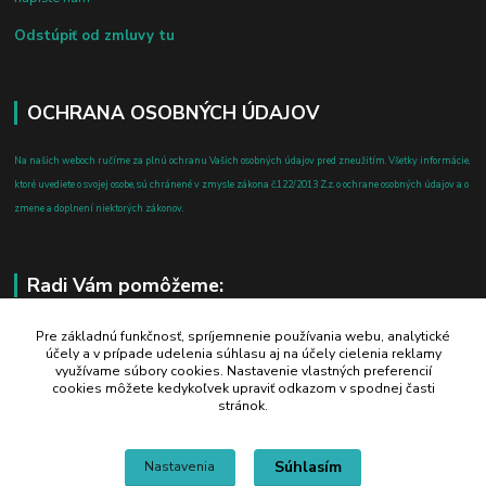
Odstúpiť od zmluvy tu
OCHRANA OSOBNÝCH ÚDAJOV
Na našich weboch ručíme za plnú ochranu Vašich osobných údajov pred zneužitím. Všetky informácie,
ktoré uvediete o svojej osobe, sú chránené v zmysle zákona č.122/2013 Z.z. o ochrane osobných údajov a o
zmene a doplnení niektorých zákonov.
Radi Vám pomôžeme:
+421 908 700 612
Pre základnú funkčnosť, spríjemnenie používania webu, analytické
účely a v prípade udelenia súhlasu aj na účely cielenia reklamy
po-pia: 8.00 - 16.00
využívame súbory cookies. Nastavenie vlastných preferencií
cookies môžete kedykoľvek upraviť odkazom v spodnej časti
business@jtf.sk
stránok.
Súhlasím
Nastavenia