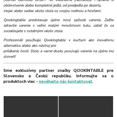
občerstvenie alebo kompletné jedlá, od predjedla po dezerty,
stojac alebo sediac okolo stola so svojou rodinou a hosťami.
Qookingtable predstavuje úplne nový spôsob varenia. Zažite
zdravšie varenie s veľmi malým množstvom tuku, zatiaľ čo sa
socializujete s ostatnými okolo stola.
Profesionáli používajú Qookingtable v kuchyni ako inovatívnu
alternatívu alebo ako nástroj pre
prilákanie hostí. Stoly a varné dosky posúvajú varenie na úplne inú
úroveň!
Sme exkluzívny partner značky QOOKINTABLE pre
Slovensko a Českú republiku. Informujte sa o
produktoch viac -
neváhajte nás kontaktovať
.