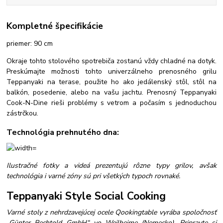
Kompletné špecifikácie
priemer: 90 cm
Okraje tohto stolového spotrebiča zostanú vždy chladné na dotyk.
Preskúmajte možnosti tohto univerzálneho prenosného grilu
Teppanyaki na terase, použite ho ako jedálenský stôl, stôl na
balkón, posedenie, alebo na vašu jachtu. Prenosný Teppanyaki
Cook-N-Dine rieši problémy s vetrom a počasím s jednoduchou
zástrčkou.
Technológia prehnutého dna:
Ilustračné fotky a videá prezentujú rôzne typy grilov, avšak
technológia i varné zóny sú pri všetkých typoch rovnaké.
Teppanyaki Style Social Cooking
Varné stoly z nehrdzavejúcej ocele Qookingtable vyrába spoločnosť
„Günter Bechtold GmbH“ vo Weilheime (Nemecko). Pripravte si