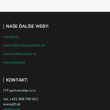
NAŠE ĎALŠIE WEBY:
www.jtf.sk
www.odhrncaposparadlo.sk
www.vsetkoprevino.sk
www.4toilet.sk
KONTAKT:
JTF partnership s.r.o.
tel:
+421 908 700 612
www.jtf.sk
napíšte nám