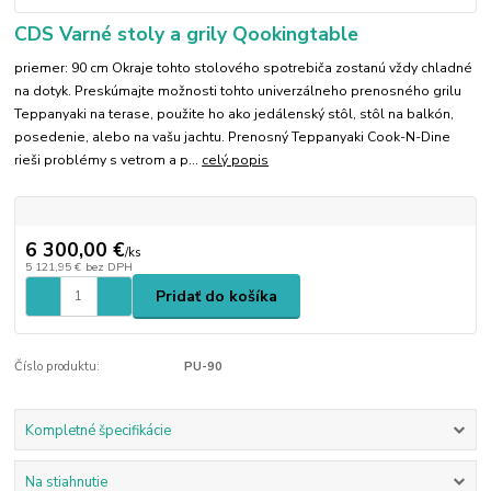
CDS Varné stoly a grily Qookingtable
priemer: 90 cm Okraje tohto stolového spotrebiča zostanú vždy chladné
na dotyk. Preskúmajte možnosti tohto univerzálneho prenosného grilu
Teppanyaki na terase, použite ho ako jedálenský stôl, stôl na balkón,
posedenie, alebo na vašu jachtu. Prenosný Teppanyaki Cook-N-Dine
rieši problémy s vetrom a p...
celý popis
6 300,00 €
/
ks
5 121,95 €
bez DPH
Pridať do košíka
Číslo produktu:
PU-90
Kompletné špecifikácie
Na stiahnutie