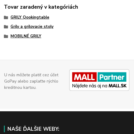
Tovar zaradený v kategóriách
GRILY Qookingtable
Grily a grilovacie stoly
MOBILNÉ GRILY
U nás môžete platiť cez účet
GoPay alebo zaplaťte rýchlo
kreditnou kartou.
NAŠE ĎALŠIE WEBY: