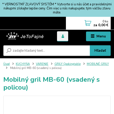
* VERNOSTNÝ ZĽAVOVÝ SYSTÉM * Vytvorte si u nás účet a pravidelnými
nákupmi získajte lepšie ceny. Čím viac u nás nakupujete, tým väčšiu zľavu
máte.
0
ks
za
0,00 €
Menu
Hľadať
Úvod
KUCHYŇA
VARENIE
GRILY Qookingtable
MOBILNÉ GRILY
Mobilný gril MB-60 (vsadený s policou)
Mobilný gril MB-60 (vsadený s
policou)