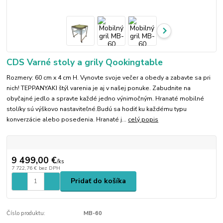
CDS Varné stoly a grily Qookingtable
Rozmery: 60 cm x 4 cm H. Vynovte svoje večer a obedy a zabavte sa pri
nich! TEPPANYAKI štýl varenia je aj v našej ponuke. Zabudnite na
obyčajné jedlo a spravte každé jedno výnimočným. Hranaté mobilné
stolíky sú výškovo nastaviteľné.Budú sa hodiť ku každému typu
konverzácie alebo posedenia. Hranaté j...
celý popis
9 499,00 €
/
ks
7 722,76 €
bez DPH
Pridať do košíka
Číslo produktu:
MB-60