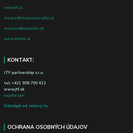
www.jtf.sk
www.odhrncaposparadlo.sk
www.vsetkoprevino.sk
www.4toilet.sk
KONTAKT:
JTF partnership s.r.o.
tel:
+421 908 700 612
www.jtf.sk
napíšte nám
Odstúpiť od zmluvy tu
OCHRANA OSOBNÝCH ÚDAJOV