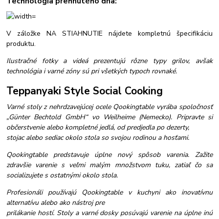
Technológia prehnutého dna:
V záložke NA STIAHNUTIE nájdete kompletnú špecifikáciu
produktu.
Ilustračné fotky a videá prezentujú rôzne typy grilov, avšak
technológia i varné zóny sú pri všetkých typoch rovnaké.
Teppanyaki Style Social Cooking
Varné stoly z nehrdzavejúcej ocele Qookingtable vyrába spoločnosť
„Günter Bechtold GmbH“ vo Weilheime (Nemecko). Pripravte si
občerstvenie alebo kompletné jedlá, od predjedla po dezerty,
stojac alebo sediac okolo stola so svojou rodinou a hosťami.
Qookingtable predstavuje úplne nový spôsob varenia. Zažite
zdravšie varenie s veľmi malým množstvom tuku, zatiaľ čo sa
socializujete s ostatnými okolo stola.
Profesionáli používajú Qookingtable v kuchyni ako inovatívnu
alternatívu alebo ako nástroj pre
prilákanie hostí. Stoly a varné dosky posúvajú varenie na úplne inú