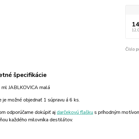
14
12,
Číslo p
tné špecifikácie
0 ml JABLKOVICA malá
 je možné objednať 1 súpravu á 6 ks.
kom odporúčame dokúpiť aj
darčekovú fľašku
s príhodným motívom,
ňou každého milovníka destilátov.