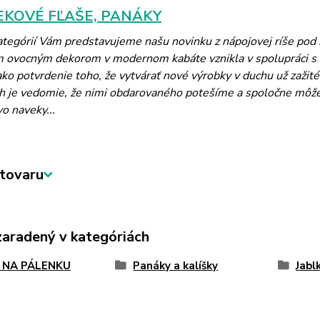
KOVÉ FĽAŠE, PANÁKY
kategórií Vám predstavujeme našu novinku z nápojovej ríše po
m ovocným dekorom v modernom kabáte vznikla v spolupráci 
ko potvrdenie toho, že vytvárať nové výrobky v duchu už zažité
 je vedomie, že nimi obdarovaného potešíme a spoločne môžeme 
vo naveky...
tovaru
zaradený v kategóriách
 NA PÁLENKU
Panáky a kalíšky
Jabl