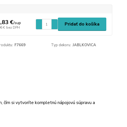
,83 €
/
sup
Pridať do košíka
06 €
bez DPH
roduktu:
F7669
Typ dekoru:
JABLKOVICA
 čím si vytvoríte kompletnú nápojovú súpravu a