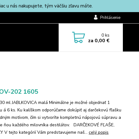
c u nás nakupujete, tým väčšiu zľavu máte.
Prihlásenie
0
ks
za
0,00 €
-OV-202 1605
30 ml JABLKOVICA malá Minimálne je možné objednať 1
u á 6 ks. Ku kalíškom odporúčame dokúpiť aj darčekovú fľašku
odným motívom, čím si vytvoríte kompletnú nápojovú súpravu a
te ňou každého milovníka destilátov. DARČEKOVÉ FĽAŠE,
 V tejto kategórií Vám predstavujeme naš...
celý popis