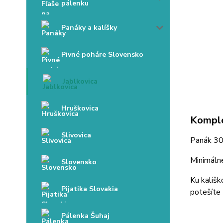
pálenku
Panáky a kalíšky
Pivné poháre Slovensko
Jablkovica
Hruškovica
Komple
Slivovica
Panák 3
Minimálne
Slovensko
Ku kalíš
Pijatika Slovakia
potešíte 
Pálenka Šuhaj