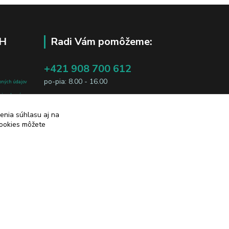
H
Radi Vám pomôžeme:
+421 908 700 612
po-pia: 8.00 - 16.00
bných údajov
j osobe, sú
business@jtf.sk
sobných údajov
enia súhlasu aj na
cookies môžete
Vytvorené na
Eshop-rychlo.sk