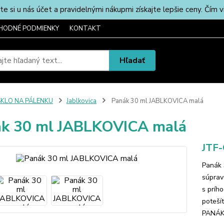
u nás účet a pravidelnými nákupmi získajte lepšie ceny. Čím via
HODNÉ PODMIENKY
KONTAKT
Hľadať
SKLO NA PÁLENKU
Jablkovica
Panák 30 ml JABLKOVICA malá
k 30 ml JABLKOVICA malá
JTF
Panák 
súprav
s príh
poteší
PANÁKY