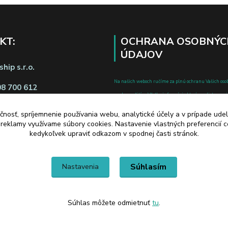
KT:
OCHRANA OSOBNÝC
ÚDAJOV
hip s.r.o.
Na našich weboch ručíme za plnú ochranu Vašich oso
08 700 612
pred zneužitím. Všetky informácie, ktoré uvediete o svoje
chránené v zmysle zákona č.122/2013 Z.z. o ochrane o
čnosť, spríjemnenie používania webu, analytické účely a v prípade udel
a o zmene a doplnení niektorých zákonov.
a reklamy využívame súbory cookies. Nastavenie vlastných preferencií 
d zmluvy tu
kedykoľvek upraviť odkazom v spodnej časti stránok.
Súhlasím
Nastavenia
Súhlas môžete odmietnuť
tu
.