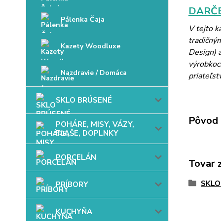
DARČE
Pálenka Čaja
V tejto 
tradičný
Kazety Woodluxe
Design) a
výrobkoch
Nazdravie / Domáca
priateľst
SKLO BRÚSENÉ
Pôvod 
POHÁRE, MISY, VÁZY,
FĽAŠE, DOPLNKY
PORCELÁN
Tovar 
SKLO
PRÍBORY
KUCHYŇA