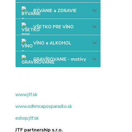
BÝVANIE a ZDRAVIE
VŠETKO PRE VÍNO
VÍNO a ALKOHOL
GRAVÍROVANIE - motívy
www.jtf.sk
www.odhrncaposparadlo.sk
eshop.jtf.sk
JTF partnership s.r.o.