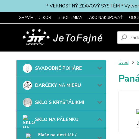
* VERNOSTNÝ ZĽAVOVÝ SYSTÉM * Vytvorte si 
GRAVÍR a DEKOR
B.BOHEMIAN
AKO NAKUPOVAŤ
OBC
Úvod
SVADOBNÉ POHÁRE
Paná
DARČEKY NA MIERU
SKLO S KRYŠTÁLIKMI
SKLO NA PÁLENKU
Fľaše na destilát /