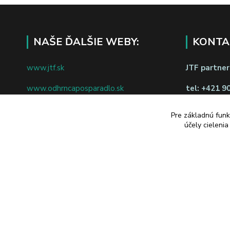
NAŠE ĎALŠIE WEBY:
KONTA
www.jtf.sk
JTF partners
www.odhrncaposparadlo.sk
tel:
+421 9
www.jtf.sk
www.vsetkoprevino.sk
napíšte nám
Pre základnú funk
účely cieleni
www.4toilet.sk
Odstúpiť o