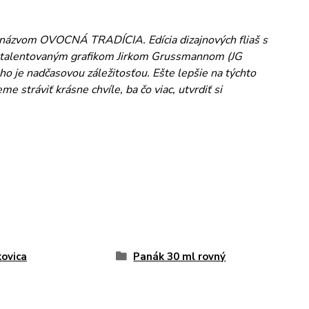
d názvom OVOCNÁ TRADÍCIA. Edícia dizajnových fliaš s
s talentovaným grafikom Jirkom Grussmannom (JG
ho je nadčasovou záležitosťou. Ešte lepšie na týchto
stráviť krásne chvíle, ba čo viac, utvrdiť si
kovica
Panák 30 ml rovný