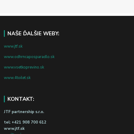
NAŠE ĎALŠIE WEBY:
www.jtf.sk
www.odhrncaposparadlo.sk
www.vsetkoprevino.sk
www.4toilet.sk
KONTAKT:
JTF partnership s.r.o.
tel:
+421 908 700 612
www.jtf.sk