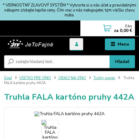
* VERNOSTNÝ ZĽAVOVÝ SYSTÉM * Vytvorte si u nás účet a pravidelnými
nákupmi získajte lepšie ceny. Čím viac u nás nakupujete, tým väčšiu zľavu
máte.
0
ks
za
0,00 €
Menu
Hľadať
Úvod
VŠETKO PRE VÍNO
OBALY NA VÍNO
Truhly papier
Truhla
FALA kartóno pruhy 442A
Truhla FALA kartóno pruhy 442A