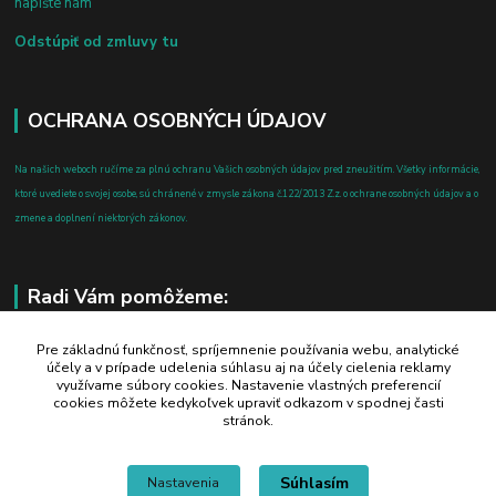
napíšte nám
Odstúpiť od zmluvy tu
OCHRANA OSOBNÝCH ÚDAJOV
Na našich weboch ručíme za plnú ochranu Vašich osobných údajov pred zneužitím. Všetky informácie,
ktoré uvediete o svojej osobe, sú chránené v zmysle zákona č.122/2013 Z.z. o ochrane osobných údajov a o
zmene a doplnení niektorých zákonov.
Radi Vám pomôžeme:
+421 908 700 612
Pre základnú funkčnosť, spríjemnenie používania webu, analytické
účely a v prípade udelenia súhlasu aj na účely cielenia reklamy
po-pia: 8.00 - 16.00
využívame súbory cookies. Nastavenie vlastných preferencií
cookies môžete kedykoľvek upraviť odkazom v spodnej časti
business@jtf.sk
stránok.
Súhlasím
Nastavenia