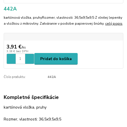
442A
kartónová vložka, pruhyRozmer, vlastnosti: 36,5x9,5x9,5 Z vlnitej lepenky
a vložkou z mikrovlny. Zatváranie v podobe papierovej šnúrky.
celý popis
3,91 €
/
ks
3,18 €
bez DPH
Pridať do košíka
Číslo produktu:
442A
Kompletné špecifikácie
kartónová vložka, pruhy
Rozmer, vlastnosti: 36,5x9,5x9,5