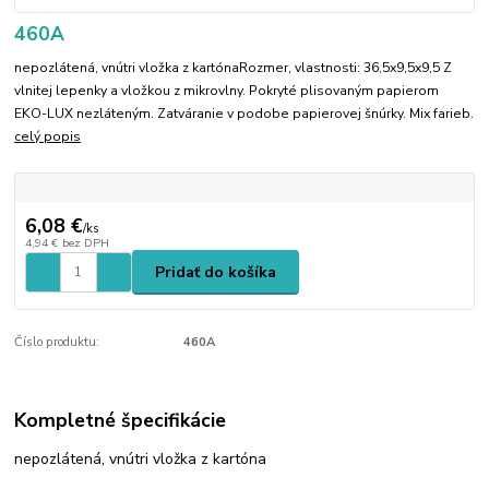
460A
nepozlátená, vnútri vložka z kartónaRozmer, vlastnosti: 36,5x9,5x9,5 Z
vlnitej lepenky a vložkou z mikrovlny. Pokryté plisovaným papierom
EKO-LUX nezláteným. Zatváranie v podobe papierovej šnúrky. Mix farieb.
celý popis
6,08 €
/
ks
4,94 €
bez DPH
Pridať do košíka
Číslo produktu:
460A
Kompletné špecifikácie
nepozlátená, vnútri vložka z kartóna