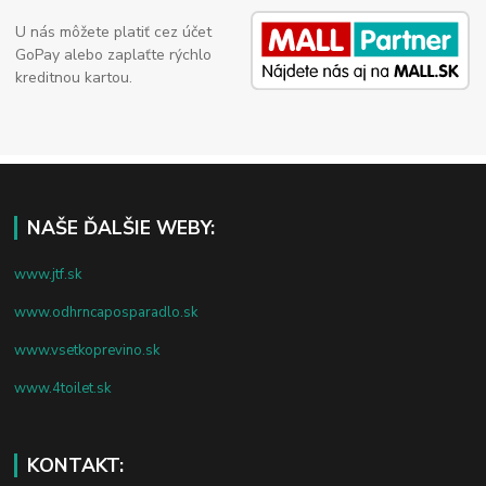
U nás môžete platiť cez účet
GoPay alebo zaplaťte rýchlo
kreditnou kartou.
NAŠE ĎALŠIE WEBY:
www.jtf.sk
www.odhrncaposparadlo.sk
www.vsetkoprevino.sk
www.4toilet.sk
KONTAKT: