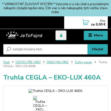
* VERNOSTNÝ ZĽAVOVÝ SYSTÉM * Vytvorte si u nás účet a pravidelnými
nákupmi získajte lepšie ceny. Čím viac u nás nakupujete, tým väčšiu zľavu
máte.
0
ks
za
0,00 €
Menu
Hľadať
Úvod
VŠETKO PRE VÍNO
OBALY NA VÍNO
Truhly papier
Truhla
CEGLA – EKO-LUX 460A
Truhla CEGLA – EKO-LUX 460A