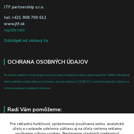
JTF partnership s.r.o.
tel:
+421 908 700 612
www.jtf.sk
napíšte nám
Odstúpiť od zmluvy tu
OCHRANA OSOBNÝCH ÚDAJOV
Na našich weboch ručíme za plnú ochranu Vašich osobných údajov pred zneužitím. Všetky informácie,
ktoré uvediete o svojej osobe, sú chránené v zmysle zákona č.122/2013 Z.z. o ochrane osobných údajov a o
zmene a doplnení niektorých zákonov.
Radi Vám pomôžeme:
+421 908 700 612
Pre základnú funkčnosť, spríjemnenie používania webu, analytické
účely a v prípade udelenia súhlasu aj na účely cielenia reklamy
po-pia: 8.00 - 16.00
využívame súbory cookies. Nastavenie vlastných preferencií