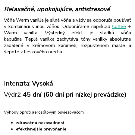
Relaxačné, upokojujúce, antistresové
Vôňa Warm vanilla je silná vôňa a vždy sa odporúča používať
v kombinácii s inou vôňou. Odporúčame napríklad
Coffee
+
Warm vanilla. Výsledný efekt je sladká vôňa
kapučína. Teplá vanilka zachytáva tóny vanilky absolútne
zabalené v krémovom karameli, rozpustenom masle a
šepote z lieskového orecha.
Intenzita:
Vysoká
Výdrž:
45 dní (60 dní pri nízkej prevádzke)
Výhody oproti aerosólovým osviežovačom:
zdravotná nezávadnosť
efektívnejšie prevoňanie