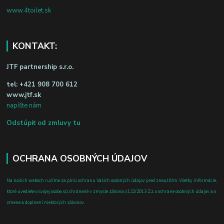
www.4toilet.sk
KONTAKT:
JTF partnership s.r.o.
tel:
+421 908 700 612
www.jtf.sk
napíšte nám
Odstúpiť od zmluvy tu
OCHRANA OSOBNÝCH ÚDAJOV
Na našich weboch ručíme za plnú ochranu Vašich osobných údajov pred zneužitím. Všetky informácie,
ktoré uvediete o svojej osobe, sú chránené v zmysle zákona č.122/2013 Z.z. o ochrane osobných údajov a o
zmene a doplnení niektorých zákonov.