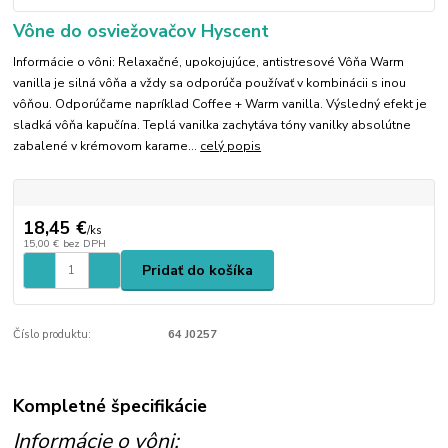
Vône do osviežovačov Hyscent
Informácie o vôni: Relaxačné, upokojujúce, antistresové Vôňa Warm
vanilla je silná vôňa a vždy sa odporúča používať v kombinácii s inou
vôňou. Odporúčame napríklad Coffee + Warm vanilla. Výsledný efekt je
sladká vôňa kapučína. Teplá vanilka zachytáva tóny vanilky absolútne
zabalené v krémovom karame...
celý popis
18,45 €
/
ks
15,00 €
bez DPH
Pridať do košíka
Číslo produktu:
64 J0257
Kompletné špecifikácie
Informácie o vôni: