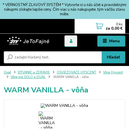
* VERNOSTNÝ ZĽAVOVÝ SYSTÉM * Vytvorte si u nás účet a pravidelnými
nákupmi získajte lepšie ceny. Čím viac u nás nakupujete, tým väčšiu zľavu
máte.
0
ks
za
0,00 €
Menu
Hľadať
Úvod
BÝVANIE a ZDRAVIE
OSVIEŽOVAČE HYSCENT
Vône Hyscent
Vône pre SOLO a DUAL
WARM VANILLA - vôňa
WARM VANILLA - vôňa