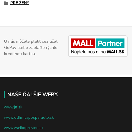
PRE ŽENY
U nás môžete platiť cez účet
GoPay alebo zaplaťte rýchlo
kreditnou kartou.
NAŠE ĎALŠIE WEBY:
www.jtf.sk
www.odhrncaposparadlo.sk
www.vsetkoprevino.sk