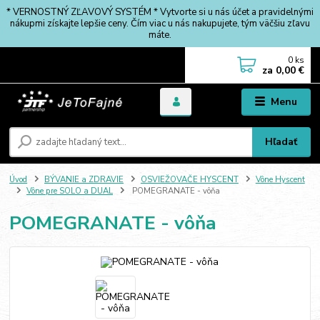
* VERNOSTNÝ ZĽAVOVÝ SYSTÉM * Vytvorte si u nás účet a pravidelnými
nákupmi získajte lepšie ceny. Čím viac u nás nakupujete, tým väčšiu zľavu
máte.
0
ks
za
0,00 €
Menu
Hľadať
Úvod
BÝVANIE a ZDRAVIE
OSVIEŽOVAČE HYSCENT
Vône Hyscent
Vône pre SOLO a DUAL
POMEGRANATE - vôňa
POMEGRANATE - vôňa