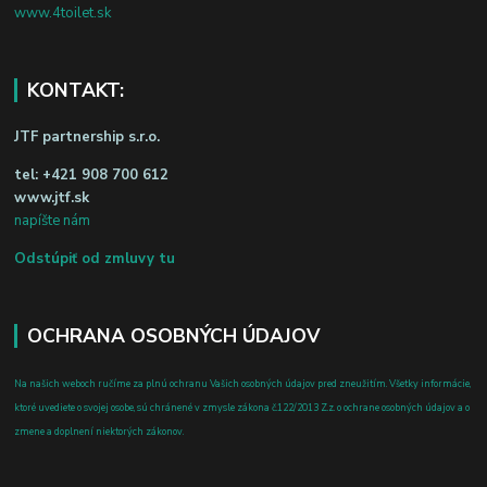
www.4toilet.sk
KONTAKT:
JTF partnership s.r.o.
tel:
+421 908 700 612
www.jtf.sk
napíšte nám
Odstúpiť od zmluvy tu
OCHRANA OSOBNÝCH ÚDAJOV
Na našich weboch ručíme za plnú ochranu Vašich osobných údajov pred zneužitím. Všetky informácie,
ktoré uvediete o svojej osobe, sú chránené v zmysle zákona č.122/2013 Z.z. o ochrane osobných údajov a o
zmene a doplnení niektorých zákonov.