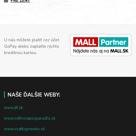
PRE ŽENY
U nás môžete platiť cez účet
GoPay alebo zaplaťte rýchlo
kreditnou kartou.
NAŠE ĎALŠIE WEBY:
www.jtf.sk
www.odhrncaposparadlo.sk
www.vsetkoprevino.sk