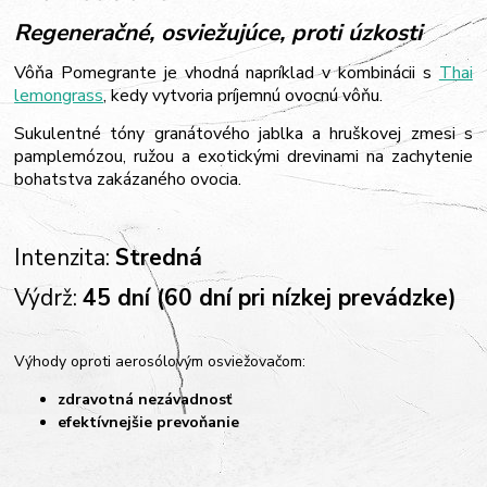
Regeneračné, osviežujúce, proti úzkosti
Vôňa Pomegrante je vhodná napríklad v kombinácii s
Thai
lemongrass
, kedy vytvoria príjemnú ovocnú vôňu.
Sukulentné tóny granátového jablka a hruškovej zmesi s
pamplemózou, ružou a exotickými drevinami na zachytenie
bohatstva zakázaného ovocia.
Intenzita:
Stredná
Výdrž:
45 dní (60 dní pri nízkej prevádzke)
Výhody oproti aerosólovým osviežovačom:
zdravotná nezávadnosť
efektívnejšie prevoňanie