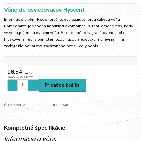
Vône do osviežovačov Hyscent
Informácie o vôni: Regeneračné, osviežujúce, proti úzkosti Vôňa
Pomegrante je vhodná napríklad v kombinácii s Thai lemongrass, kedy
vytvoria príjemnú ovocnú vôňu. Sukulentné tóny granátového jablka a
hruškovej zmesi s pamplemózou, ružou a exotickými drevinami na
zachytenie bohatstva zakázaného ovoc...
celý popis
18,54 €
/
ks
15,07 €
bez DPH
Pridať do košíka
Číslo produktu:
82 J0246
Kompletné špecifikácie
Informácie o vôni: