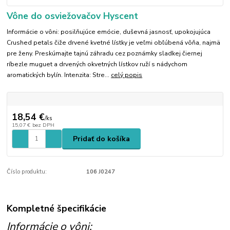
Vône do osviežovačov Hyscent
Informácie o vôni: posilňujúce emócie, duševná jasnosť, upokojujúca
Crushed petals čiže drvené kvetné lístky je veľmi obľúbená vôňa, najmä
pre ženy. Preskúmajte tajnú záhradu cez poznámky sladkej čiernej
ríbezle muguet a drvených okvetných lístkov ruží s nádychom
aromatických bylín. Intenzita: Stre...
celý popis
18,54 €
/
ks
15,07 €
bez DPH
Pridať do košíka
Číslo produktu:
106 J0247
Kompletné špecifikácie
Informácie o vôni: