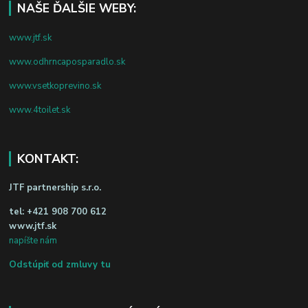
NAŠE ĎALŠIE WEBY:
www.jtf.sk
www.odhrncaposparadlo.sk
www.vsetkoprevino.sk
www.4toilet.sk
KONTAKT:
JTF partnership s.r.o.
tel:
+421 908 700 612
www.jtf.sk
napíšte nám
Odstúpiť od zmluvy tu