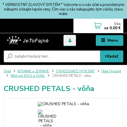
* VERNOSTNÝ ZĽAVOVÝ SYSTÉM * Vytvorte si u nás účet a pravidelnými
nákupmi získajte lepšie ceny. Čím viac u nás nakupujete, tým väčšiu zľavu
máte.
0
ks
za
0,00 €
Menu
Hľadať
Úvod
BÝVANIE a ZDRAVIE
OSVIEŽOVAČE HYSCENT
Vône Hyscent
Vône pre SOLO a DUAL
CRUSHED PETALS - vôňa
CRUSHED PETALS - vôňa