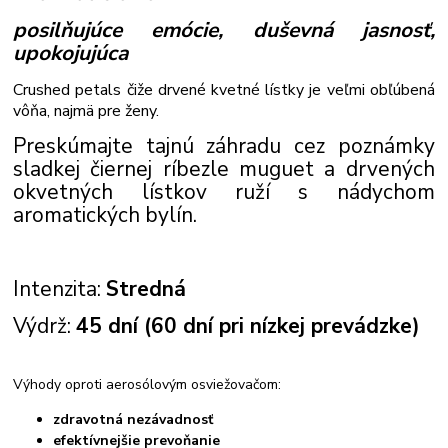
posilňujúce emócie, duševná jasnosť,
upokojujúca
Crushed petals čiže drvené kvetné lístky je veľmi obľúbená
vôňa, najmä pre ženy.
Preskúmajte tajnú záhradu cez poznámky
sladkej čiernej ríbezle muguet a drvených
okvetných lístkov ruží s nádychom
aromatických bylín.
Intenzita:
Stredná
Výdrž:
45 dní (60 dní pri nízkej prevádzke)
Výhody oproti aerosólovým osviežovačom:
zdravotná nezávadnosť
efektívnejšie prevoňanie