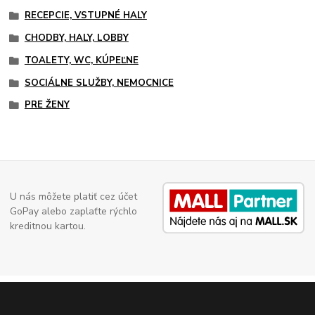
RECEPCIE, VSTUPNÉ HALY
CHODBY, HALY, LOBBY
TOALETY, WC, KÚPEĽNE
SOCIÁLNE SLUŽBY, NEMOCNICE
PRE ŽENY
U nás môžete platiť cez účet
GoPay alebo zaplaťte rýchlo
kreditnou kartou.