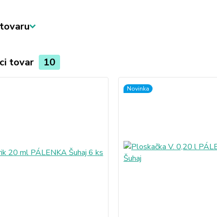
tovaru
ci tovar
10
Novinka