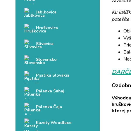
zavďačíte
Ku kalíš
Jablkovica
potešíte 
Hruškovica
Obj
Výš
Slivovica
Pri
Bal
Neo
Slovensko
DARČE
Pijatika Slovakia
Ozdobné
Pálenka Šuhaj
Výhodou
hruškovi
Pálenka Čaja
ktorej p
Kazety Woodluxe