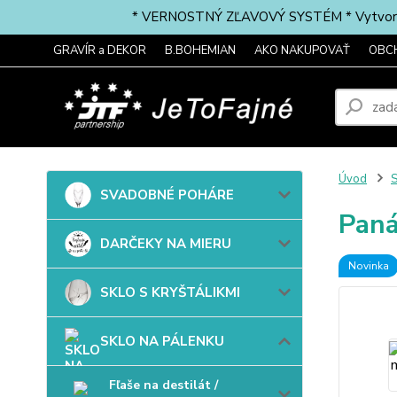
* VERNOSTNÝ ZĽAVOVÝ SYSTÉM * Vytvorte si 
GRAVÍR a DEKOR
B.BOHEMIAN
AKO NAKUPOVAŤ
OBC
Úvod
SVADOBNÉ POHÁRE
Paná
DARČEKY NA MIERU
Novinka
SKLO S KRYŠTÁLIKMI
SKLO NA PÁLENKU
Fľaše na destilát /