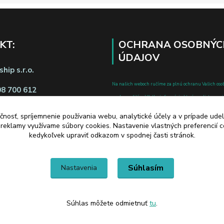
KT:
OCHRANA OSOBNÝC
ÚDAJOV
hip s.r.o.
Na našich weboch ručíme za plnú ochranu Vašich oso
08 700 612
pred zneužitím. Všetky informácie, ktoré uvediete o svoje
chránené v zmysle zákona č.122/2013 Z.z. o ochrane o
čnosť, spríjemnenie používania webu, analytické účely a v prípade udel
a o zmene a doplnení niektorých zákonov.
a reklamy využívame súbory cookies. Nastavenie vlastných preferencií 
d zmluvy tu
kedykoľvek upraviť odkazom v spodnej časti stránok.
Súhlasím
Nastavenia
Súhlas môžete odmietnuť
tu
.