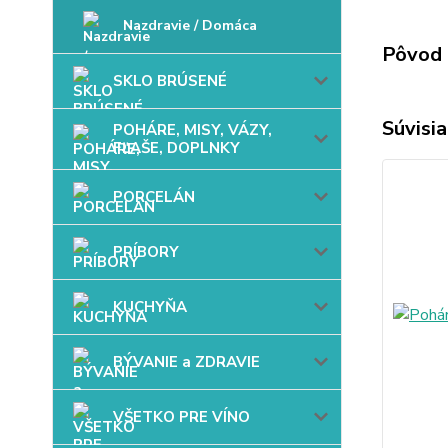
Nazdravie / Domáca
Pôvod 
SKLO BRÚSENÉ
Súvisia
POHÁRE, MISY, VÁZY,
FĽAŠE, DOPLNKY
PORCELÁN
PRÍBORY
KUCHYŇA
BÝVANIE a ZDRAVIE
VŠETKO PRE VÍNO