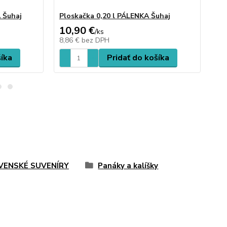
A Šuhaj
Ploskačka 0,20 l PÁLENKA Šuhaj
Pi
10,90 €
18
/
ks
8,86 €
bez DPH
14
šíka
Pridať do košíka
VENSKÉ SUVENÍRY
Panáky a kalíšky