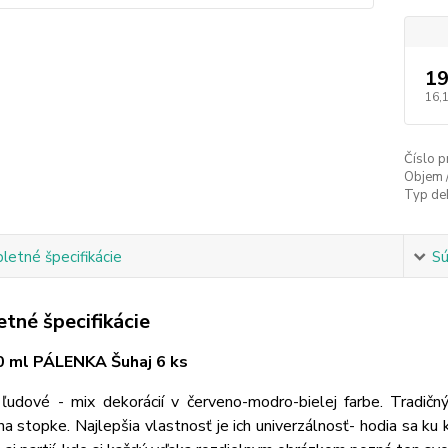
19
16,
Číslo p
Objem 
Typ de
etné špecifikácie
Sú
tné špecifikácie
0 ml PÁLENKA Šuhaj 6 ks
 ľudové - mix dekorácií v červeno-modro-bielej farbe. Tradič
na stopke. Najlepšia vlastnosť je ich univerzálnosť- hodia sa 