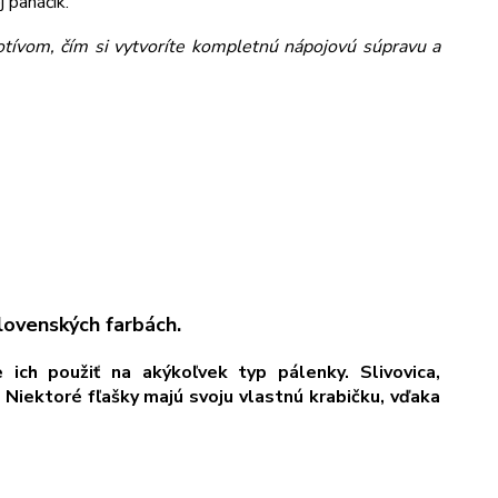
 panáčik.
ívom, čím si vytvoríte kompletnú nápojovú súpravu a
lovenských farbách.
ich použiť na akýkoľvek typ pálenky. Slivovica,
. Niektoré fľašky majú svoju vlastnú krabičku, vďaka