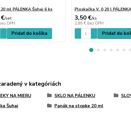
 20 ml PÁLENKA Šuhaj 6 ks
Ploskačka V. 0,20 l PÁLENK
 €
3,50 €
/
set
/
ks
bez DPH
2,85 €
bez DPH
Pridať do košíka
Pridať do ko
zaradený v kategóriách
EKY NA MIERU
SKLO NA PÁLENKU
SLO
ka Šuhaj
Panák na stopke 20 ml