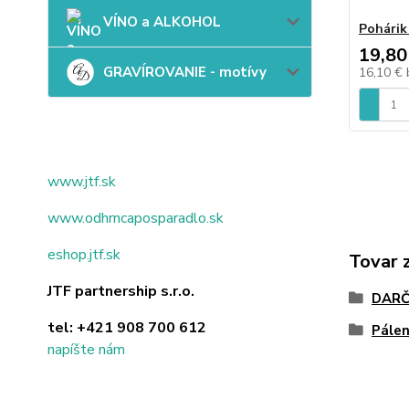
VÍNO a ALKOHOL
Pohárik
19,80
GRAVÍROVANIE - motívy
16,10 €
www.jtf.sk
www.odhrncaposparadlo.sk
eshop.jtf.sk
Tovar 
JTF partnership s.r.o.
DARČ
tel:
+421 908 700 612
Pálen
napíšte nám