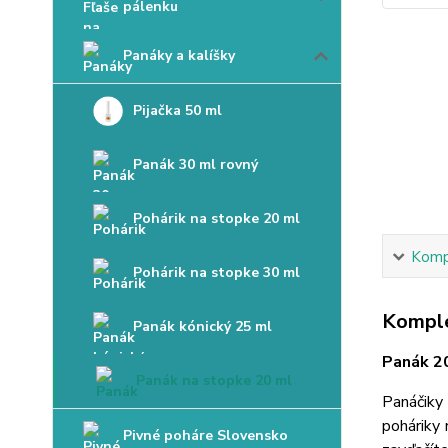
pálenku
Panáky a kalíšky
Pijačka 50 ml
Panák 30 ml rovný
Pohárik na stopke 20 ml
Kompl
Pohárik na stopke 30 ml
Komple
Panák kónický 25 ml
Panák 2
Panák na stopke 20 ml
Panáčiky
poháriky 
Pivné poháre Slovensko