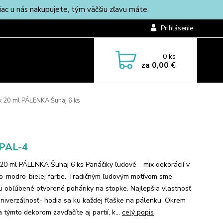
c u nás nakupujete, tým väčšiu zľavu máte.
Prihlásenie
0
ks
za
0,00 €
 20 ml PÁLENKA Šuhaj 6 ks
-PAL-4
20 ml PÁLENKA Šuhaj 6 ks Panáčiky ľudové - mix dekorácií v
o-modro-bielej farbe. Tradičným ľudovým motívom sme
li obľúbené otvorené poháriky na stopke. Najlepšia vlastnosť
 univerzálnosť- hodia sa ku každej fľaške na pálenku. Okrem
 týmto dekorom zavďačíte aj partií, k...
celý popis