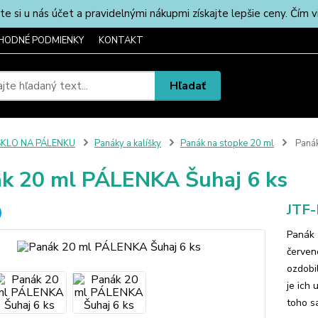
u nás účet a pravidelnými nákupmi získajte lepšie ceny. Čím via
HODNÉ PODMIENKY
KONTAKT
Hľadať
SKLO NA PÁLENKU
Panáky a kalíšky
Panák na stopke 20 ml
Panák
k 20 ml PÁLENKA Šuhaj 6 ks
JTF
Panák 
červen
ozdobi
je ich
toho sa