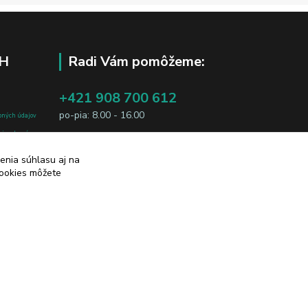
H
Radi Vám pomôžeme:
+421 908 700 612
po-pia: 8.00 - 16.00
bných údajov
j osobe, sú
business@jtf.sk
sobných údajov
enia súhlasu aj na
cookies môžete
Vytvorené na
Eshop-rychlo.sk