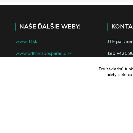
NAŠE ĎALŠIE WEBY:
KONTA
www.jtf.sk
JTF partners
www.odhrncaposparadlo.sk
tel:
+421 9
www.jtf.sk
www.vsetkoprevino.sk
napíšte nám
Pre základnú funk
účely cieleni
www.4toilet.sk
Odstúpiť o