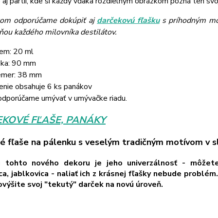
 aj partií, kde si každý vďaka rozdielnym obrázkom pozná ten svoj
kom odporúčame dokúpiť aj
darčekovú fľašku
s príhodným mot
ňou každého milovníka destilátov.
em: 20 ml
ka: 90 mm
emer: 38 mm
enie obsahuje 6 ks panákov
dporúčame umývať v umývačke riadu.
KOVÉ FĽAŠE, PANÁKY
 fľaše na pálenku s veselým tradičným motívom v s
 tohto nového dekoru je jeho univerzálnosť - môžete 
ca, jablkovica - naliať ich z krásnej fľašky nebude problém
ovýšite svoj "tekutý" darček na novú úroveň.