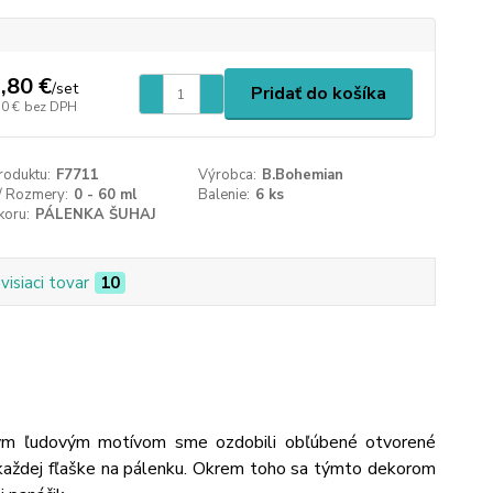
,80 €
/
set
Pridať do košíka
10 €
bez DPH
roduktu:
F7711
Výrobca:
B.Bohemian
/ Rozmery:
0 - 60 ml
Balenie:
6 ks
koru:
PÁLENKA ŠUHAJ
visiaci tovar
10
ným
ľudovým motívom sme ozdobili obľúbené otvorené
ku každej fľaške na pálenku. Okrem toho sa týmto dekorom