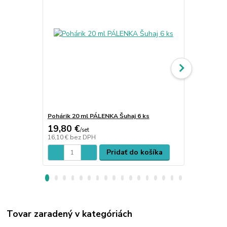
Pohárik 20 ml PÁLENKA Šuhaj 6 ks
Ploskačka V.
19,80 €
3,50 €
/
set
/
ks
16,10 €
bez DPH
2,85 €
bez D
Pridať do košíka
Tovar zaradený v kategóriách