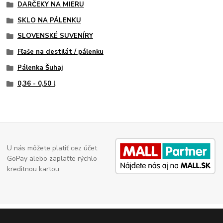
DARČEKY NA MIERU
SKLO NA PÁLENKU
SLOVENSKÉ SUVENÍRY
Fľaše na destilát / pálenku
Pálenka Šuhaj
0,36 - 0,50 l
U nás môžete platiť cez účet
GoPay alebo zaplaťte rýchlo
kreditnou kartou.