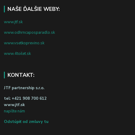
NAŠE ĎALŠIE WEBY:
www.jtf.sk
www.odhrncaposparadlo.sk
www.vsetkoprevino.sk
www.4toilet.sk
KONTAKT:
JTF partnership s.r.o.
tel:
+421 908 700 612
www.jtf.sk
napíšte nám
Odstúpiť od zmluvy tu