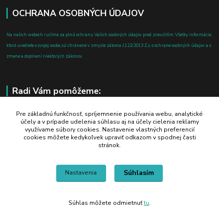
OCHRANA OSOBNÝCH ÚDAJOV
Na našich weboch ručíme za plnú ochranu Vašich osobných údajov pred zneužitím. Všetky informácie,
ktoré uvediete o svojej osobe, sú chránené v zmysle zákona č.122/2013 Z.z. o ochrane osobných údajov a o
zmene a doplnení niektorých zákonov.
Radi Vám pomôžeme:
+421 908 700 612
Pre základnú funkčnosť, spríjemnenie používania webu, analytické
účely a v prípade udelenia súhlasu aj na účely cielenia reklamy
po-pia: 8.00 - 16.00
využívame súbory cookies. Nastavenie vlastných preferencií
cookies môžete kedykoľvek upraviť odkazom v spodnej časti
business@jtf.sk
stránok.
Súhlasím
Nastavenia
Súhlas môžete odmietnuť
tu
.
Vytvorené na
Eshop-rychlo.sk