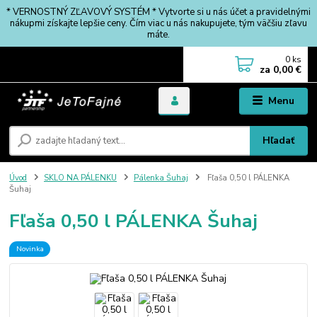
* VERNOSTNÝ ZĽAVOVÝ SYSTÉM * Vytvorte si u nás účet a pravidelnými
nákupmi získajte lepšie ceny. Čím viac u nás nakupujete, tým väčšiu zľavu
máte.
0
ks
za
0,00 €
Menu
Hľadať
Úvod
SKLO NA PÁLENKU
Pálenka Šuhaj
Fľaša 0,50 l PÁLENKA
Šuhaj
Fľaša 0,50 l PÁLENKA Šuhaj
Novinka