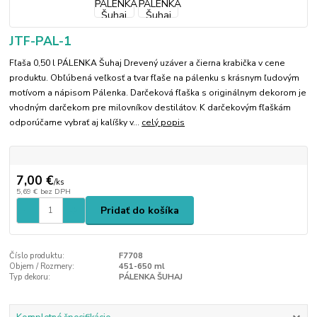
JTF-PAL-1
Fľaša 0,50 l PÁLENKA Šuhaj Drevený uzáver a čierna krabička v cene
produktu. Obľúbená veľkosť a tvar fľaše na pálenku s krásnym ľudovým
motívom a nápisom Pálenka. Darčeková fľaška s originálnym dekorom je
vhodným darčekom pre milovníkov destilátov. K darčekovým fľaškám
odporúčame vybrať aj kalíšky v...
celý popis
7,00 €
/
ks
5,69 €
bez DPH
Pridať do košíka
Číslo produktu:
F7708
Objem / Rozmery:
451-650 ml
Typ dekoru:
PÁLENKA ŠUHAJ