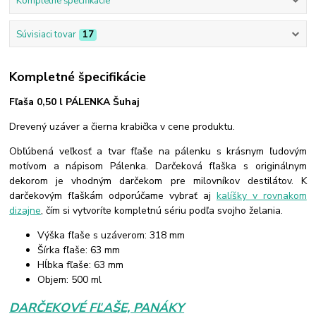
Kompletné špecifikácie
Súvisiaci tovar
17
Kompletné špecifikácie
Fľaša 0,50 l PÁLENKA Šuhaj
Drevený uzáver a čierna krabička v cene produktu.
Obľúbená veľkosť a tvar fľaše na pálenku s krásnym ľudovým
motívom a nápisom Pálenka. Darčeková fľaška s originálnym
dekorom je vhodným darčekom pre milovníkov destilátov. K
darčekovým fľaškám odporúčame vybrať aj
kalíšky v rovnakom
dizajne
, čím si vytvoríte kompletnú sériu podľa svojho želania.
Výška fľaše s uzáverom: 318 mm
Šírka fľaše: 63 mm
Hĺbka fľaše: 63 mm
Objem: 500 ml
DARČEKOVÉ FĽAŠE, PANÁKY