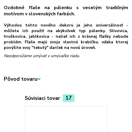
Ozdobné fľaše na pálenku s veselým tradičným
motívom v slovenských farbách.
Výhodou tohto nového dekoru je jeho univerzálnosť -
môžete ich použiť na akýkoľvek typ pálenky. Slivovica,
hruškovica, jablkovica - naliať ich z krásnej fľašky nebude
problém. Fľaše majú svoju vlastnú krabičku, vďaka ktorej
povýšite svoj "tekutý" darček na novú úroveň.
Neodporúčame umývať v umývačke riadu.
Pôvod tovaru
Súvisiaci tovar
17
Novinka