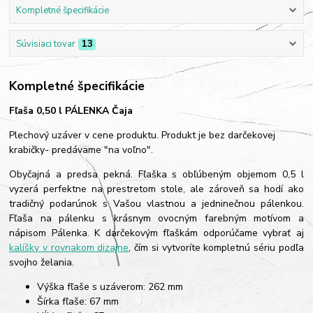
Kompletné špecifikácie
Súvisiaci tovar
13
Kompletné špecifikácie
Fľaša 0,50 l PÁLENKA Čaja
Plechový uzáver v cene produktu. Produkt je bez darčekovej
krabičky- predávame "na voľno".
Obyčajná a predsa pekná. Fľaška s obľúbeným objemom 0,5 l
vyzerá perfektne na prestretom stole, ale zároveň sa hodí ako
tradičný podarúnok s Vašou vlastnou a jedninečnou pálenkou.
Fľaša na pálenku s krásnym ovocným farebným motívom a
nápisom Pálenka. K darčekovým fľaškám odporúčame vybrať aj
kalíšky v rovnakom dizajne
, čím si vytvoríte kompletnú sériu podľa
svojho želania.
Výška fľaše s uzáverom: 262 mm
Šírka fľaše: 67 mm