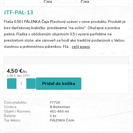
JTF-PAL-13
Fľaša 0,50 l PÁLENKA Čaja Plechový uzáver v cene produktu. Produkt je
bez darčekovej krabičky- predávame "na voľno". Obyčajná a predsa
pekná. Fľaška s obľúbeným objemom 0,5 l vyzerá perfektne na
prestretom stole, ale zároveň sa hodí ako tradičný podarúnok s Vašou
vlastnou a jedninečnou pálenkou. Fľa...
celý popis
4,50 €
/
ks
3,66 €
bez DPH
Pridať do košíka
Číslo produktu:
F7720
Výrobca:
B.Bohemian
Objem / Rozmery:
451-650 ml
Balenie:
1 ks
Typ dekoru:
PÁLENKA ČAJA