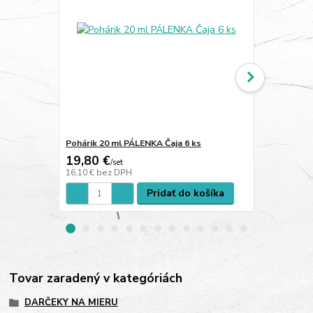
Pohárik 20 ml PÁLENKA Čaja 6 ks
Ploskačka V.
19,80 €
3,50 €
/
set
/
ks
16,10 €
bez DPH
2,85 €
bez D
Pridať do košíka
Tovar zaradený v kategóriách
DARČEKY NA MIERU