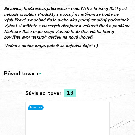
Slivovica, hruškovica, jablkovica - naliať ich z krásnej fľašky už
nebude problém. Produkty s ovocným motívom sa hodia na
výslužkové svadobné fľaše alebo ako pekný tradičný podarúnok.
Vybrať si môžete z viacerých dizajnov a veľkostí fliaš a panákov.
Niektoré fľaše majú svoju vlastnú krabičku, vďaka ktorej
povýšite svoj "tekutý" darček na novú úroveň.
"Jedno z akého kraja, poteší sa nejedna čaja" :-)
Pôvod tovaru
Súvisiaci tovar
13
Novinka