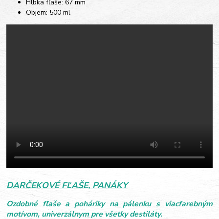
Hĺbka fľaše: 67 mm
Objem: 500 ml
DARČEKOVÉ FĽAŠE, PANÁKY
Ozdobné fľaše a poháriky na pálenku s viacfarebným
motívom, univerzálnym pre všetky destiláty.