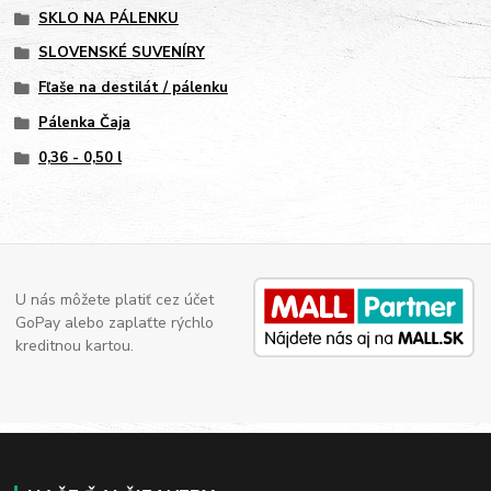
SKLO NA PÁLENKU
SLOVENSKÉ SUVENÍRY
Fľaše na destilát / pálenku
Pálenka Čaja
0,36 - 0,50 l
U nás môžete platiť cez účet
GoPay alebo zaplaťte rýchlo
kreditnou kartou.