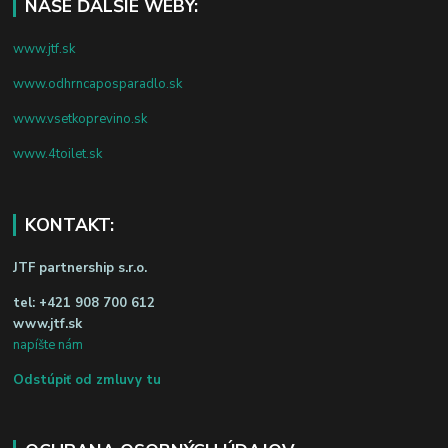
NAŠE ĎALŠIE WEBY:
www.jtf.sk
www.odhrncaposparadlo.sk
www.vsetkoprevino.sk
www.4toilet.sk
KONTAKT:
JTF partnership s.r.o.
tel:
+421 908 700 612
www.jtf.sk
napíšte nám
Odstúpiť od zmluvy tu