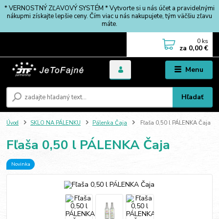
* VERNOSTNÝ ZĽAVOVÝ SYSTÉM * Vytvorte si u nás účet a pravidelnými
nákupmi získajte lepšie ceny. Čím viac u nás nakupujete, tým väčšiu zľavu
máte.
0
ks
za
0,00 €
Menu
Hľadať
Úvod
SKLO NA PÁLENKU
Pálenka Čaja
Fľaša 0,50 l PÁLENKA Čaja
Fľaša 0,50 l PÁLENKA Čaja
Novinka