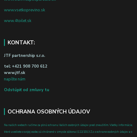
www.vsetkoprevino.sk
www.4toilet.sk
KONTAKT:
JTF partnership s.r.o.
tel:
+421 908 700 612
www.jtf.sk
napíšte nám
Odstúpiť od zmluvy tu
OCHRANA OSOBNÝCH ÚDAJOV
Na našich weboch ručíme za plnú ochranu Vašich osobných údajov pred zneužitím. Všetky informácie,
ktoré uvediete o svojej osobe, sú chránené v zmysle zákona č.122/2013 Z.z. o ochrane osobných údajov a o