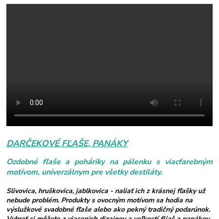
DARČEKOVÉ FĽAŠE, PANÁKY
Ozdobné fľaše a poháriky na pálenku s viacfarebným
motívom, univerzálnym pre všetky destiláty.
Slivovica, hruškovica, jablkovica - naliať ich z krásnej fľašky už
nebude problém. Produkty s ovocným motívom sa hodia na
výslužkové svadobné fľaše alebo ako pekný tradičný podarúnok.
Vybrať si môžete z viacerých dizajnov a veľkostí fliaš a panákov.