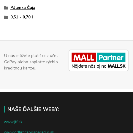
Pálenka Čaja
0,51 - 0,70 l
U nás môžete platiť cez účet
GoPay alebo zaplaťte rýchlo
kreditnou kartou.
NAŠE ĎALŠIE WEBY:
www.jtf.sk
www.odhrncaposparadlo.sk