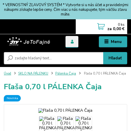
* VERNOSTNÝ ZĽAVOVÝ SYSTÉM * Vytvorte si u nás účet a pravidelnými
nákupmi získajte lepšie ceny. Čím viac u nás nakupujete, tým väčšiu zľavu
máte.
0
ks
za
0,00 €
Menu
Hľadať
Úvod
SKLO NA PÁLENKU
Pálenka Čaja
Fľaša 0,70 l PÁLENKA Čaja
Fľaša 0,70 l PÁLENKA Čaja
Novinka