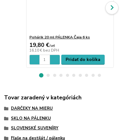
Pohárik 20 ml PÁLENKA Čaja 6 ks
Ploskačka V.
19,80 €
3,50 €
/
set
/
ks
16,10 €
bez DPH
2,85 €
bez D
Pridať do košíka
Tovar zaradený v kategóriách
DARČEKY NA MIERU
SKLO NA PÁLENKU
SLOVENSKÉ SUVENÍRY
Fľaše na destilát / pálenku