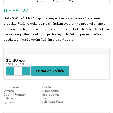
JTF-PAL-22
Fľaša 0,70 l PÁLENKA Čaja Drevený uzáver a čierna krabička v cene
produktu. Fľaša je dekorovaná sklárskym výpalom na prednej strane a
zároveň obsahuje bohaté farebné zdobenie na bokoch fľaše. Darčeková
fľaška s originálnym dekorom je vhodným darčekom pre milovníkov
destilátov. K darčekovým fľaškám o...
celý popis
11,80 €
/
ks
9,59 €
bez DPH
Pridať do košíka
Číslo produktu:
F7724
Výrobca:
B.Bohemian
Objem / Rozmery:
651-900 ml
Balenie:
1 ks
Typ dekoru:
PÁLENKA ČAJA