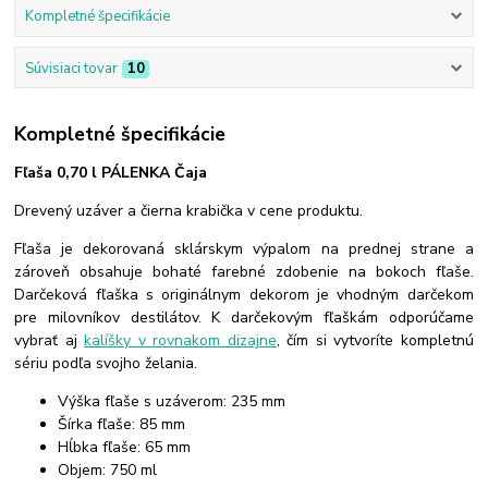
Kompletné špecifikácie
Súvisiaci tovar
10
Kompletné špecifikácie
Fľaša 0,70 l PÁLENKA Čaja
Drevený uzáver a čierna krabička v cene produktu.
Fľaša je dekorovaná sklárskym výpalom na prednej strane a
zároveň obsahuje bohaté farebné zdobenie na bokoch fľaše.
Darčeková fľaška s originálnym dekorom je vhodným darčekom
pre milovníkov destilátov. K darčekovým fľaškám odporúčame
vybrať aj
kalíšky v rovnakom dizajne
, čím si vytvoríte kompletnú
sériu podľa svojho želania.
Výška fľaše s uzáverom: 235 mm
Šírka fľaše: 85 mm
Hĺbka fľaše: 65 mm
Objem: 750 ml