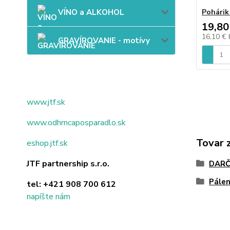
VÍNO a ALKOHOL
Pohárik
19,80
16,10 €
GRAVÍROVANIE - motívy
www.jtf.sk
www.odhrncaposparadlo.sk
Tovar 
eshop.jtf.sk
JTF partnership s.r.o.
DARČ
Pálen
tel:
+421 908 700 612
napíšte nám