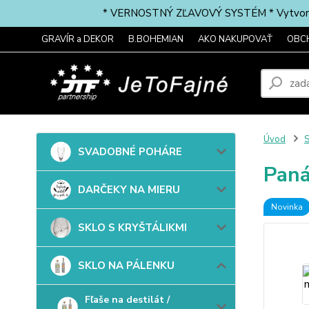
* VERNOSTNÝ ZĽAVOVÝ SYSTÉM * Vytvorte si 
GRAVÍR a DEKOR
B.BOHEMIAN
AKO NAKUPOVAŤ
OBC
Úvod
SVADOBNÉ POHÁRE
Paná
DARČEKY NA MIERU
Novinka
SKLO S KRYŠTÁLIKMI
SKLO NA PÁLENKU
Fľaše na destilát /