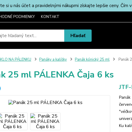
u nás účet a pravidelnými nákupmi získajte lepšie ceny. Čím via
HODNÉ PODMIENKY
KONTAKT
Hľadať
SKLO NA PÁLENKU
Panáky a kalíšky
Panák kónický 25 ml
Panák 2
k 25 ml PÁLENKA Čaja 6 ks
JTF
Panák 
červen
"véčko
univer
Ku kal