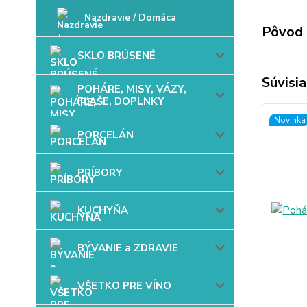
Nazdravie / Domáca
Pôvod 
SKLO BRÚSENÉ
Súvisia
POHÁRE, MISY, VÁZY,
FĽAŠE, DOPLNKY
Novinka
PORCELÁN
PRÍBORY
KUCHYŇA
BÝVANIE a ZDRAVIE
VŠETKO PRE VÍNO