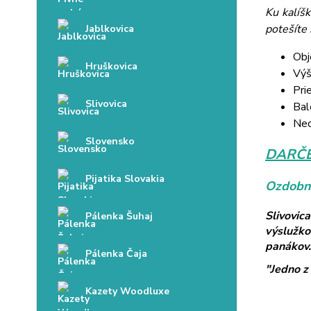
Ku kalíš
potešíte 
Jablkovica
Obj
Hruškovica
Výš
Pri
Slivovica
Bal
Neo
Slovensko
DARČE
Pijatika Slovakia
Ozdobné
Slivovic
Pálenka Šuhaj
výslužko
panákov.
Pálenka Čaja
"Jedno z 
Kazety Woodluxe