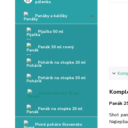
pálenku
Panáky a kalíšky
Pijačka 50 ml
Panák 30 ml rovný
Pohárik na stopke 20 ml
Kompl
Pohárik na stopke 30 ml
Komple
Panák kónický 25 ml
Panák 2
Panák na stopke 20 ml
Shot pan
Najlepšia
Pivné poháre Slovensko