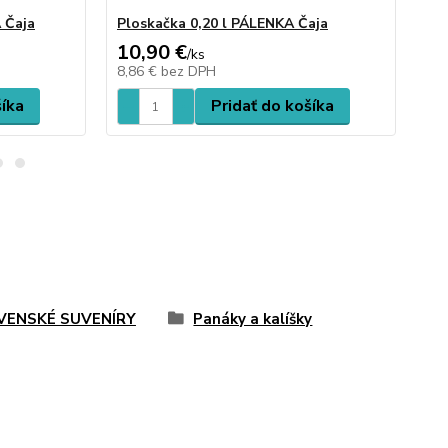
 Čaja
Ploskačka 0,20 l PÁLENKA Čaja
Pi
10,90 €
18
/
ks
8,86 €
bez DPH
14
šíka
Pridať do košíka
VENSKÉ SUVENÍRY
Panáky a kalíšky