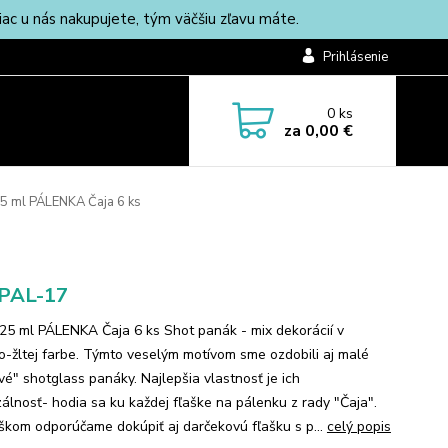
c u nás nakupujete, tým väčšiu zľavu máte.
Prihlásenie
0
ks
za
0,00 €
5 ml PÁLENKA Čaja 6 ks
-PAL-17
25 ml PÁLENKA Čaja 6 ks Shot panák - mix dekorácií v
o-žltej farbe. Týmto veselým motívom sme ozdobili aj malé
vé" shotglass panáky. Najlepšia vlastnosť je ich
zálnosť- hodia sa ku každej fľaške na pálenku z rady "Čaja".
íškom odporúčame dokúpiť aj darčekovú fľašku s p...
celý popis