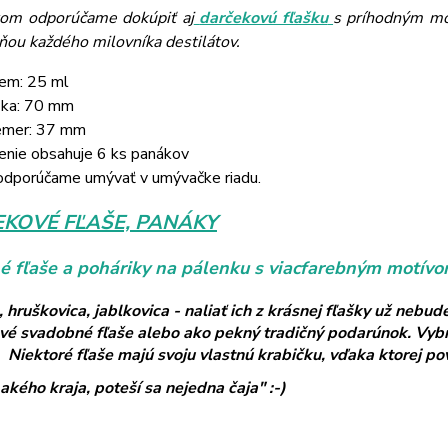
kom odporúčame dokúpiť aj
darčekovú fľašku
s príhodným mo
ňou každého milovníka destilátov.
em: 25 ml
ka: 70 mm
emer: 37 mm
enie obsahuje 6 ks panákov
dporúčame umývať v umývačke riadu.
KOVÉ FĽAŠE, PANÁKY
 fľaše a poháriky na pálenku s viacfarebným motívom
a, hruškovica, jablkovica - naliať ich z krásnej fľašky už ne
vé svadobné fľaše alebo ako pekný tradičný podarúnok. Vybrať
 Niektoré fľaše majú svoju vlastnú krabičku, vďaka ktorej pov
akého kraja, poteší sa nejedna čaja" :-)