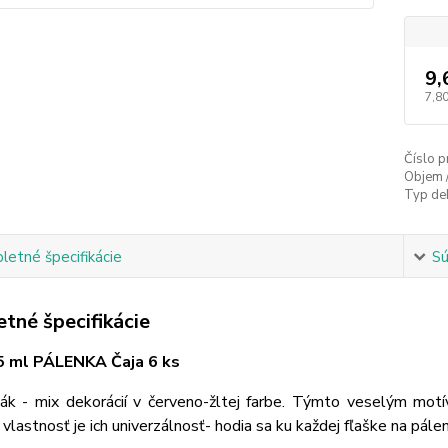
9,
7,80
Číslo p
Objem 
Typ de
etné špecifikácie
Sú
tné špecifikácie
5 ml PÁLENKA Čaja 6 ks
ák - mix dekorácií v červeno-žltej farbe. Týmto veselým
motív
 vlastnosť je ich univerzálnosť- hodia sa ku každej fľaške na pále