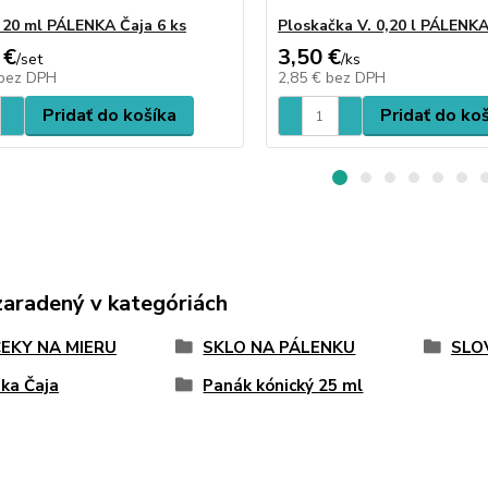
 20 ml PÁLENKA Čaja 6 ks
Ploskačka V. 0,20 l PÁLENKA
 €
3,50 €
/
set
/
ks
bez DPH
2,85 €
bez DPH
Pridať do košíka
Pridať do ko
zaradený v kategóriách
EKY NA MIERU
SKLO NA PÁLENKU
SLO
ka Čaja
Panák kónický 25 ml