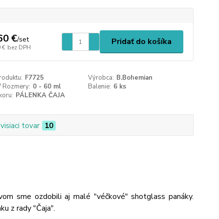
60 €
/
set
Pridať do košíka
 €
bez DPH
roduktu:
F7725
Výrobca:
B.Bohemian
/ Rozmery:
0 - 60 ml
Balenie:
6 ks
koru:
PÁLENKA ČAJA
visiaci tovar
10
om sme ozdobili aj malé "véčkové" shotglass panáky.
nku z rady "Čaja".