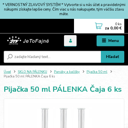
* VERNOSTNÝ ZĽAVOVÝ SYSTÉM * Vytvorte si u nás účet a pravidelnými
nákupmi získajte lepšie ceny. Čím viac u nás nakupujete, tým väčšiu zľavu
máte.
0
ks
za
0,00 €
Menu
Hľadať
Úvod
SKLO NA PÁLENKU
Panáky a kalíšky
Pijačka 50 ml
Pijačka 50 ml PÁLENKA Čaja 6 ks
Pijačka 50 ml PÁLENKA Čaja 6 ks