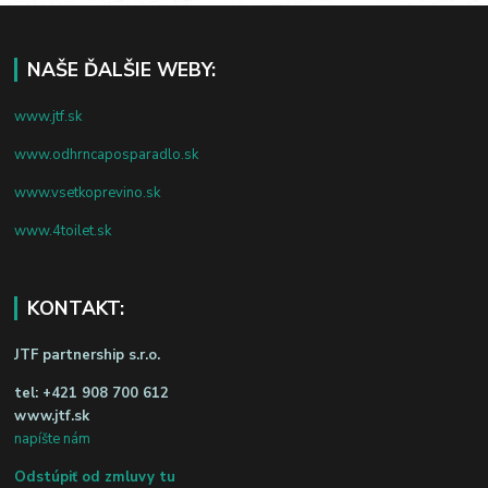
NAŠE ĎALŠIE WEBY:
www.jtf.sk
www.odhrncaposparadlo.sk
www.vsetkoprevino.sk
www.4toilet.sk
KONTAKT:
JTF partnership s.r.o.
tel:
+421 908 700 612
www.jtf.sk
napíšte nám
Odstúpiť od zmluvy tu