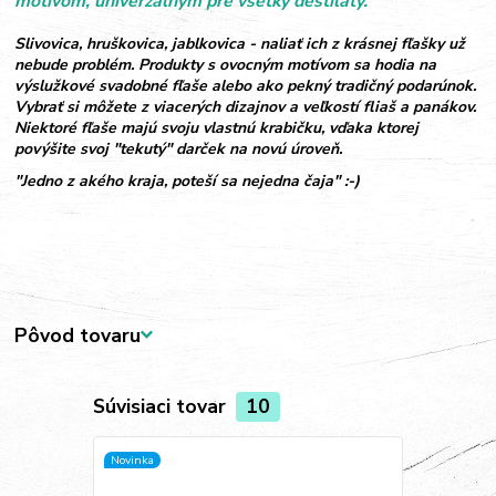
motívom, univerzálnym pre všetky destiláty.
Slivovica, hruškovica, jablkovica - naliať ich z krásnej fľašky už
nebude problém. Produkty s ovocným motívom sa hodia na
výslužkové svadobné fľaše alebo ako pekný tradičný podarúnok.
Vybrať si môžete z viacerých dizajnov a veľkostí fliaš a panákov.
Niektoré fľaše majú svoju vlastnú krabičku, vďaka ktorej
povýšite svoj "tekutý" darček na novú úroveň.
"Jedno z akého kraja, poteší sa nejedna čaja" :-)
Pôvod tovaru
Súvisiaci tovar
10
Novinka