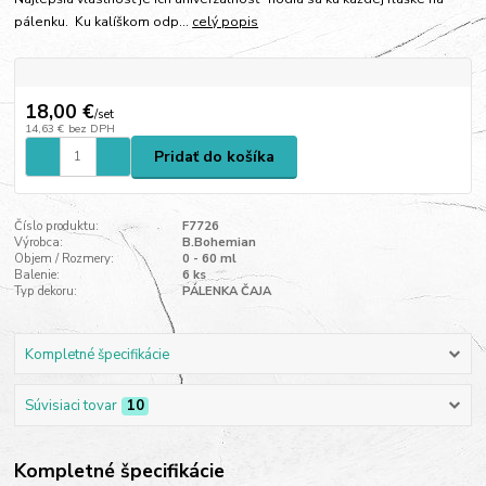
pálenku. Ku kalíškom odp...
celý popis
18,00 €
/
set
14,63 €
bez DPH
Pridať do košíka
Číslo produktu:
F7726
Výrobca:
B.Bohemian
Objem / Rozmery:
0 - 60 ml
Balenie:
6 ks
Typ dekoru:
PÁLENKA ČAJA
Kompletné špecifikácie
Súvisiaci tovar
10
Kompletné špecifikácie