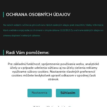
OCHRANA OSOBNÝCH ÚDAJOV
Na našich weboch ručíme za plnú ochranu Vašich osobných údajov pred zneužitím. Všetky informácie,
ktoré uvediete o svojej osobe, sú chránené v zmysle zákona č.122/2013 Z.z. o ochrane osobných údajov a o
zmene a doplnení niektorých zákonov.
Radi Vám pomôžeme:
+421 908 700 612
Pre základnú funkčnosť, spríjemnenie používania webu, analytické
účely a v prípade udelenia súhlasu aj na účely cielenia reklamy
po-pia: 8.00 - 16.00
využívame súbory cookies. Nastavenie vlastných preferencií
cookies môžete kedykoľvek upraviť odkazom v spodnej časti
business@jtf.sk
stránok.
Súhlasím
Nastavenia