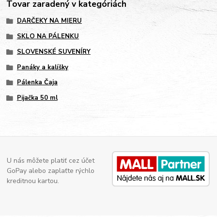
Tovar zaradený v kategóriách
DARČEKY NA MIERU
SKLO NA PÁLENKU
SLOVENSKÉ SUVENÍRY
Panáky a kalíšky
Pálenka Čaja
Pijačka 50 ml
U nás môžete platiť cez účet
GoPay alebo zaplaťte rýchlo
kreditnou kartou.