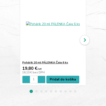
Pohárik 20 ml PÁLENKA Čaja 6 ks
Ploskačka V.
19,80 €
3,50 €
/
set
/
ks
16,10 €
bez DPH
2,85 €
bez D
Pridať do košíka