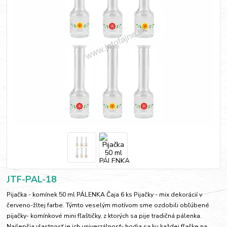
JTF-PAL-18
Pijačka - komínek 50 ml PÁLENKA Čaja 6 ks Pijačky - mix dekorácií v
červeno-žltej farbe. Týmto veselým motívom sme ozdobili obľúbené
pijačky- komínkové mini fľaštičky, z ktorých sa pije tradičná pálenka.
Najlepšia vlastnosť je ich univerzálnosť- hodia sa ku každej fľaške na