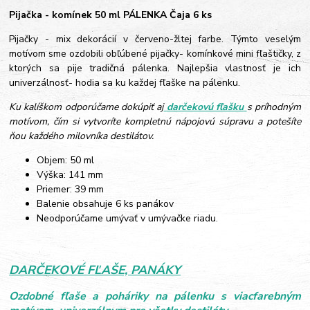
Pijačka - komínek 50 ml PÁLENKA Čaja 6 ks
Pijačky - mix dekorácií v červeno-žltej farbe. Týmto veselým
motívom sme ozdobili obľúbené pijačky- komínkové mini fľaštičky, z
ktorých sa pije tradičná pálenka. Najlepšia vlastnosť je ich
univerzálnosť- hodia sa ku každej fľaške na pálenku.
Ku kalíškom odporúčame dokúpiť aj
darčekovú fľašku
s príhodným
motívom, čím si vytvoríte kompletnú nápojovú súpravu a potešíte
ňou každého milovníka destilátov.
Objem: 50 ml
Výška: 141 mm
Priemer: 39 mm
Balenie obsahuje 6 ks panákov
Neodporúčame umývať v umývačke riadu.
DARČEKOVÉ FĽAŠE, PANÁKY
Ozdobné fľaše a poháriky na pálenku s viacfarebným