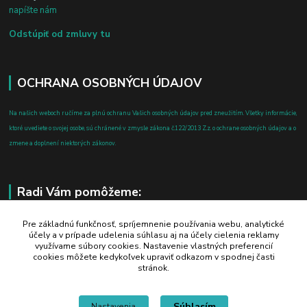
napíšte nám
Odstúpiť od zmluvy tu
OCHRANA OSOBNÝCH ÚDAJOV
Na našich weboch ručíme za plnú ochranu Vašich osobných údajov pred zneužitím. Všetky informácie,
ktoré uvediete o svojej osobe, sú chránené v zmysle zákona č.122/2013 Z.z. o ochrane osobných údajov a o
zmene a doplnení niektorých zákonov.
Radi Vám pomôžeme:
+421 908 700 612
Pre základnú funkčnosť, spríjemnenie používania webu, analytické
účely a v prípade udelenia súhlasu aj na účely cielenia reklamy
po-pia: 8.00 - 16.00
využívame súbory cookies. Nastavenie vlastných preferencií
cookies môžete kedykoľvek upraviť odkazom v spodnej časti
business@jtf.sk
stránok.
Súhlasím
Nastavenia