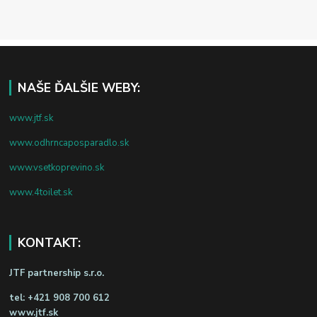
NAŠE ĎALŠIE WEBY:
www.jtf.sk
www.odhrncaposparadlo.sk
www.vsetkoprevino.sk
www.4toilet.sk
KONTAKT:
JTF partnership s.r.o.
tel:
+421 908 700 612
www.jtf.sk