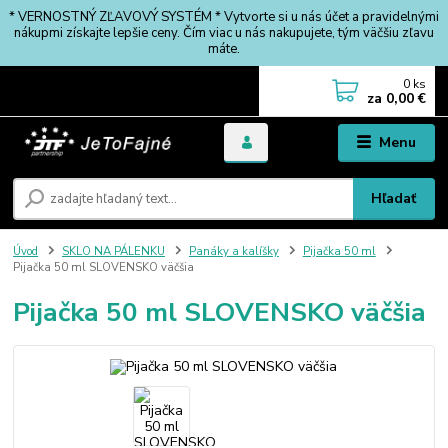
* VERNOSTNÝ ZĽAVOVÝ SYSTÉM * Vytvorte si u nás účet a pravidelnými
nákupmi získajte lepšie ceny. Čím viac u nás nakupujete, tým väčšiu zľavu
máte.
0
ks
za
0,00 €
Menu
Hľadať
Úvod
SKLO NA PÁLENKU
Panáky a kalíšky
Pijačka 50 ml
Pijačka 50 ml SLOVENSKO väčšia
Pijačka 50 ml SLOVENSKO väčšia