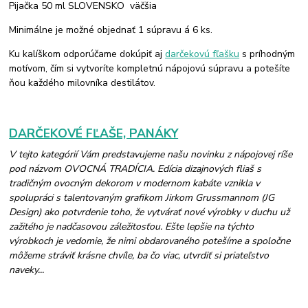
Pijačka 50 ml SLOVENSKO väčšia
Minimálne je možné objednať 1 súpravu á 6 ks.
Ku kalíškom odporúčame dokúpiť aj
darčekovú fľašku
s príhodným
motívom, čím si vytvoríte kompletnú nápojovú súpravu a potešíte
ňou každého milovníka destilátov.
DARČEKOVÉ FĽAŠE, PANÁKY
V tejto kategórií Vám predstavujeme našu novinku z nápojovej ríše
pod názvom OVOCNÁ TRADÍCIA. Edícia dizajnových fliaš s
tradičným ovocným dekorom v modernom kabáte vznikla v
spolupráci s talentovaným grafikom Jirkom Grussmannom (JG
Design) ako potvrdenie toho, že vytvárať nové výrobky v duchu už
zažitého je nadčasovou záležitosťou. Ešte lepšie na týchto
výrobkoch je vedomie, že nimi obdarovaného potešíme a spoločne
môžeme stráviť krásne chvíle, ba čo viac, utvrdiť si priateľstvo
naveky...