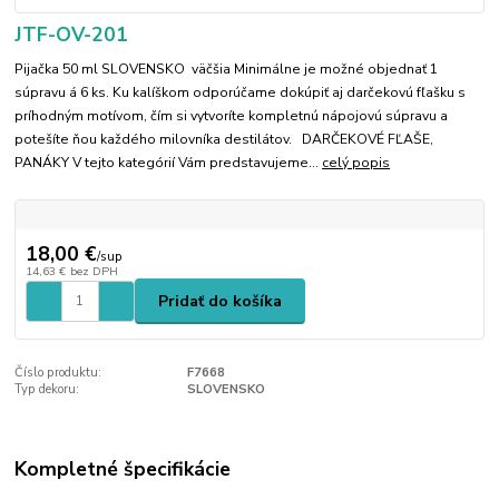
JTF-OV-201
Pijačka 50 ml SLOVENSKO väčšia Minimálne je možné objednať 1
súpravu á 6 ks. Ku kalíškom odporúčame dokúpiť aj darčekovú fľašku s
príhodným motívom, čím si vytvoríte kompletnú nápojovú súpravu a
potešíte ňou každého milovníka destilátov. DARČEKOVÉ FĽAŠE,
PANÁKY V tejto kategórií Vám predstavujeme...
celý popis
18,00 €
/
sup
14,63 €
bez DPH
Pridať do košíka
Číslo produktu:
F7668
Typ dekoru:
SLOVENSKO
Kompletné špecifikácie