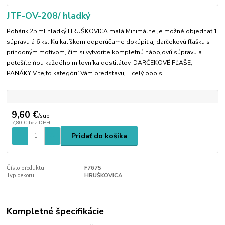
JTF-OV-208/ hladký
Pohárik 25 ml hladký HRUŠKOVICA malá Minimálne je možné objednať 1
súpravu á 6 ks. Ku kalíškom odporúčame dokúpiť aj darčekovú fľašku s
príhodným motívom, čím si vytvoríte kompletnú nápojovú súpravu a
potešíte ňou každého milovníka destilátov. DARČEKOVÉ FĽAŠE,
PANÁKY V tejto kategórií Vám predstavuj...
celý popis
9,60 €
/
sup
7,80 €
bez DPH
Pridať do košíka
Číslo produktu:
F7675
Typ dekoru:
HRUŠKOVICA
Kompletné špecifikácie