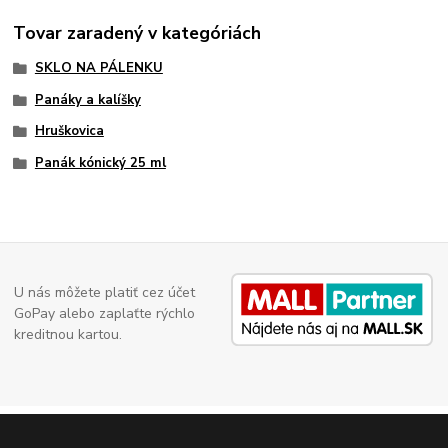
Tovar zaradený v kategóriách
SKLO NA PÁLENKU
Panáky a kalíšky
Hruškovica
Panák kónický 25 ml
U nás môžete platiť cez účet
GoPay alebo zaplaťte rýchlo
kreditnou kartou.