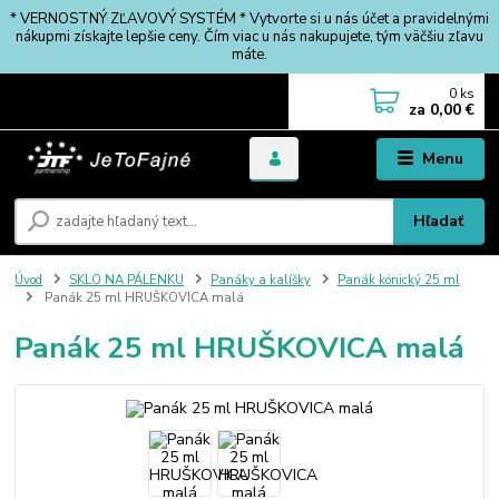
* VERNOSTNÝ ZĽAVOVÝ SYSTÉM * Vytvorte si u nás účet a pravidelnými
nákupmi získajte lepšie ceny. Čím viac u nás nakupujete, tým väčšiu zľavu
máte.
0
ks
za
0,00 €
Menu
Hľadať
Úvod
SKLO NA PÁLENKU
Panáky a kalíšky
Panák kónický 25 ml
Panák 25 ml HRUŠKOVICA malá
Panák 25 ml HRUŠKOVICA malá