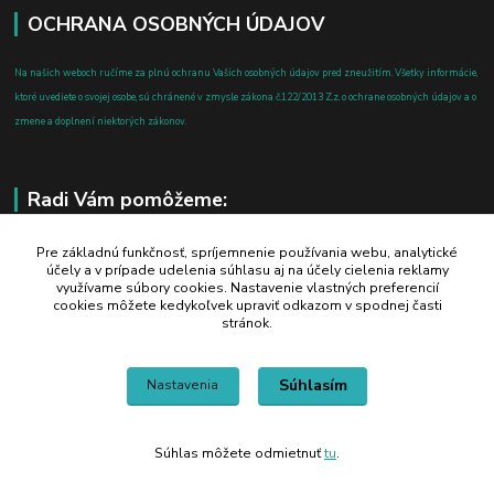
OCHRANA OSOBNÝCH ÚDAJOV
Na našich weboch ručíme za plnú ochranu Vašich osobných údajov pred zneužitím. Všetky informácie,
ktoré uvediete o svojej osobe, sú chránené v zmysle zákona č.122/2013 Z.z. o ochrane osobných údajov a o
zmene a doplnení niektorých zákonov.
Radi Vám pomôžeme:
+421 908 700 612
Pre základnú funkčnosť, spríjemnenie používania webu, analytické
účely a v prípade udelenia súhlasu aj na účely cielenia reklamy
po-pia: 8.00 - 16.00
využívame súbory cookies. Nastavenie vlastných preferencií
cookies môžete kedykoľvek upraviť odkazom v spodnej časti
business@jtf.sk
stránok.
Súhlasím
Nastavenia
Súhlas môžete odmietnuť
tu
.
Vytvorené na
Eshop-rychlo.sk