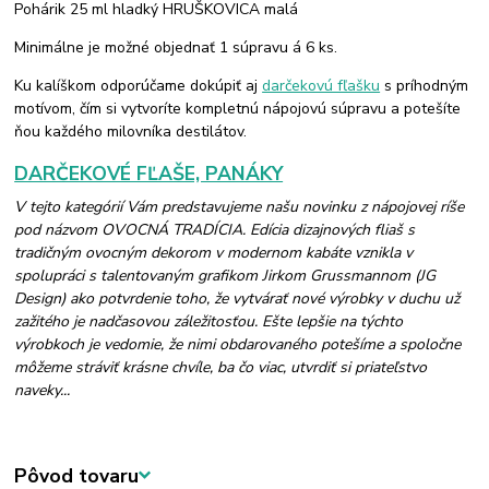
Pohárik 25 ml hladký HRUŠKOVICA malá
Minimálne je možné objednať 1 súpravu á 6 ks.
Ku kalíškom odporúčame dokúpiť aj
darčekovú fľašku
s príhodným
motívom, čím si vytvoríte kompletnú nápojovú súpravu a potešíte
ňou každého milovníka destilátov.
DARČEKOVÉ FĽAŠE, PANÁKY
V tejto kategórií Vám predstavujeme našu novinku z nápojovej ríše
pod názvom OVOCNÁ TRADÍCIA. Edícia dizajnových fliaš s
tradičným ovocným dekorom v modernom kabáte vznikla v
spolupráci s talentovaným grafikom Jirkom Grussmannom (JG
Design) ako potvrdenie toho, že vytvárať nové výrobky v duchu už
zažitého je nadčasovou záležitosťou. Ešte lepšie na týchto
výrobkoch je vedomie, že nimi obdarovaného potešíme a spoločne
môžeme stráviť krásne chvíle, ba čo viac, utvrdiť si priateľstvo
naveky...
Pôvod tovaru