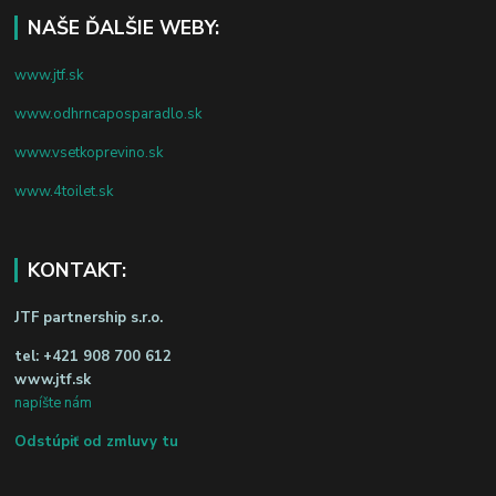
NAŠE ĎALŠIE WEBY:
www.jtf.sk
www.odhrncaposparadlo.sk
www.vsetkoprevino.sk
www.4toilet.sk
KONTAKT:
JTF partnership s.r.o.
tel:
+421 908 700 612
www.jtf.sk
napíšte nám
Odstúpiť od zmluvy tu