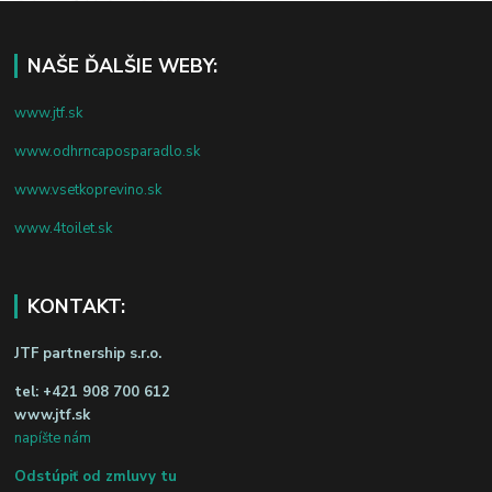
NAŠE ĎALŠIE WEBY:
www.jtf.sk
www.odhrncaposparadlo.sk
www.vsetkoprevino.sk
www.4toilet.sk
KONTAKT:
JTF partnership s.r.o.
tel:
+421 908 700 612
www.jtf.sk
napíšte nám
Odstúpiť od zmluvy tu