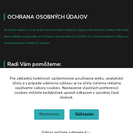
OCHRANA OSOBNÝCH ÚDAJOV
Na našich weboch ručíme za plnú ochranu Vašich osobných údajov pred zneužitím. Všetky informácie,
ktoré uvediete o svojej osobe, sú chránené v zmysle zákona č.122/2013 Z.z. o ochrane osobných údajov a o
zmene a doplnení niektorých zákonov.
Radi Vám pomôžeme:
+421 908 700 612
Pre základnú funkčnosť, spríjemnenie používania webu, analytické
účely a v prípade udelenia súhlasu aj na účely cielenia reklamy
po-pia: 8.00 - 16.00
využívame súbory cookies. Nastavenie vlastných preferencií
cookies môžete kedykoľvek upraviť odkazom v spodnej časti
business@jtf.sk
stránok.
Súhlasím
Nastavenia
Súhlas môžete odmietnuť
tu
.