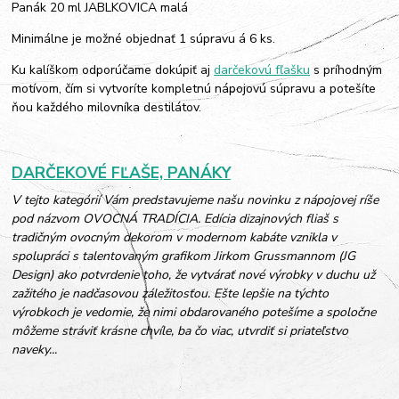
Panák 20 ml JABLKOVICA malá
Minimálne je možné objednať 1 súpravu á 6 ks.
Ku kalíškom odporúčame dokúpiť aj
darčekovú fľašku
s príhodným
motívom, čím si vytvoríte kompletnú nápojovú súpravu a potešíte
ňou každého milovníka destilátov.
DARČEKOVÉ FĽAŠE, PANÁKY
V tejto kategórií Vám predstavujeme našu novinku z nápojovej ríše
pod názvom OVOCNÁ TRADÍCIA. Edícia dizajnových fliaš s
tradičným ovocným dekorom v modernom kabáte vznikla v
spolupráci s talentovaným grafikom Jirkom Grussmannom (JG
Design) ako potvrdenie toho, že vytvárať nové výrobky v duchu už
zažitého je nadčasovou záležitosťou. Ešte lepšie na týchto
výrobkoch je vedomie, že nimi obdarovaného potešíme a spoločne
môžeme stráviť krásne chvíle, ba čo viac, utvrdiť si priateľstvo
naveky...