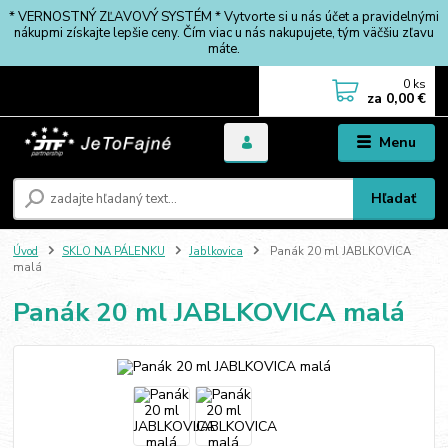
* VERNOSTNÝ ZĽAVOVÝ SYSTÉM * Vytvorte si u nás účet a pravidelnými
nákupmi získajte lepšie ceny. Čím viac u nás nakupujete, tým väčšiu zľavu
máte.
0
ks
za
0,00 €
Menu
Hľadať
Úvod
SKLO NA PÁLENKU
Jablkovica
Panák 20 ml JABLKOVICA
malá
Panák 20 ml JABLKOVICA malá