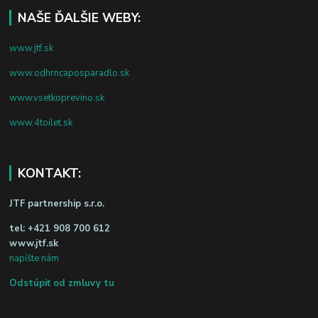
NAŠE ĎALŠIE WEBY:
www.jtf.sk
www.odhrncaposparadlo.sk
www.vsetkoprevino.sk
www.4toilet.sk
KONTAKT:
JTF partnership s.r.o.
tel:
+421 908 700 612
www.jtf.sk
napíšte nám
Odstúpiť od zmluvy tu