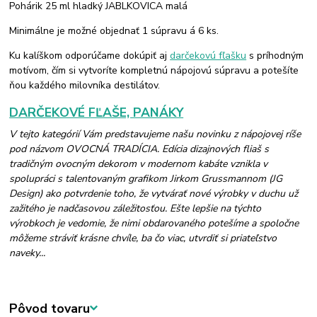
Pohárik 25 ml hladký JABLKOVICA malá
Minimálne je možné objednať 1 súpravu á 6 ks.
Ku kalíškom odporúčame dokúpiť aj
darčekovú fľašku
s príhodným
motívom, čím si vytvoríte kompletnú nápojovú súpravu a potešíte
ňou každého milovníka destilátov.
DARČEKOVÉ FĽAŠE, PANÁKY
V tejto kategórií Vám predstavujeme našu novinku z nápojovej ríše
pod názvom OVOCNÁ TRADÍCIA. Edícia dizajnových fliaš s
tradičným ovocným dekorom v modernom kabáte vznikla v
spolupráci s talentovaným grafikom Jirkom Grussmannom (JG
Design) ako potvrdenie toho, že vytvárať nové výrobky v duchu už
zažitého je nadčasovou záležitosťou. Ešte lepšie na týchto
výrobkoch je vedomie, že nimi obdarovaného potešíme a spoločne
môžeme stráviť krásne chvíle, ba čo viac, utvrdiť si priateľstvo
naveky...
Pôvod tovaru