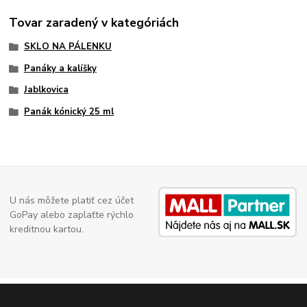
Tovar zaradený v kategóriách
SKLO NA PÁLENKU
Panáky a kalíšky
Jablkovica
Panák kónický 25 ml
U nás môžete platiť cez účet
GoPay alebo zaplaťte rýchlo
kreditnou kartou.