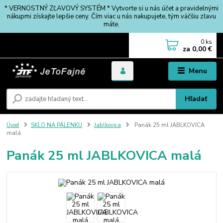
* VERNOSTNÝ ZĽAVOVÝ SYSTÉM * Vytvorte si u nás účet a pravidelnými
nákupmi získajte lepšie ceny. Čím viac u nás nakupujete, tým väčšiu zľavu
máte.
0
ks
za
0,00 €
Menu
Hľadať
Úvod
SKLO NA PÁLENKU
Jablkovica
Panák 25 ml JABLKOVICA
malá
Panák 25 ml JABLKOVICA malá