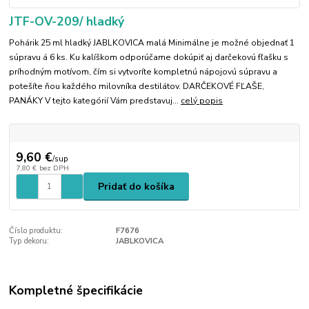
JTF-OV-209/ hladký
Pohárik 25 ml hladký JABLKOVICA malá Minimálne je možné objednať 1
súpravu á 6 ks. Ku kalíškom odporúčame dokúpiť aj darčekovú fľašku s
príhodným motívom, čím si vytvoríte kompletnú nápojovú súpravu a
potešíte ňou každého milovníka destilátov. DARČEKOVÉ FĽAŠE,
PANÁKY V tejto kategórií Vám predstavuj...
celý popis
9,60 €
/
sup
7,80 €
bez DPH
Pridať do košíka
Číslo produktu:
F7676
Typ dekoru:
JABLKOVICA
Kompletné špecifikácie