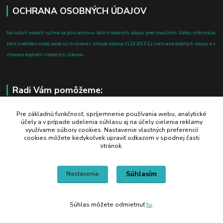
OCHRANA OSOBNÝCH ÚDAJOV
Na našich weboch ručíme za plnú ochranu Vašich osobných údajov pred zneužitím. Všetky informácie,
ktoré uvediete o svojej osobe, sú chránené v zmysle zákona č.122/2013 Z.z. o ochrane osobných údajov a o
zmene a doplnení niektorých zákonov.
Radi Vám pomôžeme:
+421 908 700 612
Pre základnú funkčnosť, spríjemnenie používania webu, analytické
účely a v prípade udelenia súhlasu aj na účely cielenia reklamy
po-pia: 8.00 - 16.00
využívame súbory cookies. Nastavenie vlastných preferencií
cookies môžete kedykoľvek upraviť odkazom v spodnej časti
business@jtf.sk
stránok.
Súhlasím
Nastavenia
Súhlas môžete odmietnuť
tu
.
Vytvorené na
Eshop-rychlo.sk