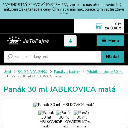
* VERNOSTNÝ ZĽAVOVÝ SYSTÉM * Vytvorte si u nás účet a pravidelnými
nákupmi získajte lepšie ceny. Čím viac u nás nakupujete, tým väčšiu zľavu
máte.
0
ks
za
0,00 €
Menu
Hľadať
Úvod
SKLO NA PÁLENKU
Panáky a kalíšky
Pohárik na stopke 30 ml
Panák 30 ml JABLKOVICA malá
Panák 30 ml JABLKOVICA malá