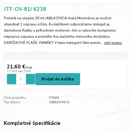
JTF-OV-81/ 6238
Pohárik na stopke 30 ml JABLKOVICA malá Minimálne je možné
objednať 1 súpravu á 6 ks. Ku kalíškom odporúčame dokúpiť aj
darčekovú fľašku s príhodným motívom, čím si vytvoríte kompletnú
nápojovú súpravu a potešíte ňou každého milovníka destilátov.
DARČEKOVÉ FĽAŠE, PANÁKY V tejto kategórií Vám preds...
celý popis
21,60 €
/
sup
17,56 €
bez DPH
Pridať do košíka
Číslo produktu:
F7569
Typ dekoru:
JABLKOVICA
Kompletné špecifikácie