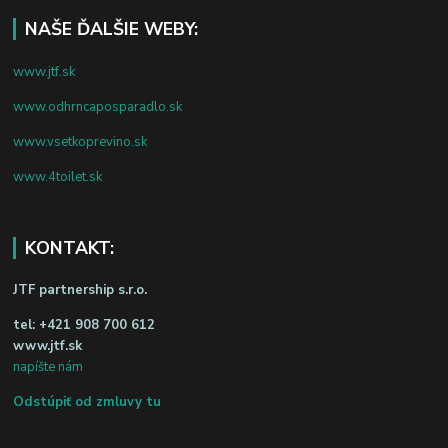
NAŠE ĎALŠIE WEBY:
www.jtf.sk
www.odhrncaposparadlo.sk
www.vsetkoprevino.sk
www.4toilet.sk
KONTAKT:
JTF partnership s.r.o.
tel:
+421 908 700 612
www.jtf.sk
napíšte nám
Odstúpiť od zmluvy tu