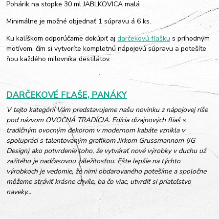
Pohárik na stopke 30 ml JABLKOVICA malá
Minimálne je možné objednať 1 súpravu á 6 ks.
Ku kalíškom odporúčame dokúpiť aj
darčekovú fľašku
s príhodným
motívom, čím si vytvoríte kompletnú nápojovú súpravu a potešíte
ňou každého milovníka destilátov.
DARČEKOVÉ FĽAŠE, PANÁKY
V tejto kategórií Vám predstavujeme našu novinku z nápojovej ríše
pod názvom OVOCNÁ TRADÍCIA. Edícia dizajnových fliaš s
tradičným ovocným dekorom v modernom kabáte vznikla v
spolupráci s talentovaným grafikom Jirkom Grussmannom (JG
Design) ako potvrdenie toho, že vytvárať nové výrobky v duchu už
zažitého je nadčasovou záležitosťou. Ešte lepšie na týchto
výrobkoch je vedomie, že nimi obdarovaného potešíme a spoločne
môžeme stráviť krásne chvíle, ba čo viac, utvrdiť si priateľstvo
naveky...