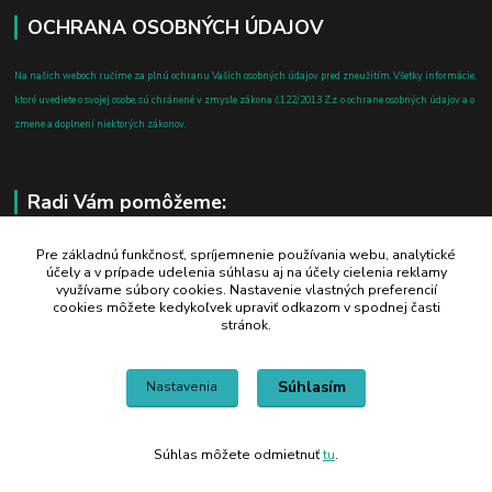
OCHRANA OSOBNÝCH ÚDAJOV
Na našich weboch ručíme za plnú ochranu Vašich osobných údajov pred zneužitím. Všetky informácie,
ktoré uvediete o svojej osobe, sú chránené v zmysle zákona č.122/2013 Z.z. o ochrane osobných údajov a o
zmene a doplnení niektorých zákonov.
Radi Vám pomôžeme:
+421 908 700 612
Pre základnú funkčnosť, spríjemnenie používania webu, analytické
účely a v prípade udelenia súhlasu aj na účely cielenia reklamy
po-pia: 8.00 - 16.00
využívame súbory cookies. Nastavenie vlastných preferencií
cookies môžete kedykoľvek upraviť odkazom v spodnej časti
business@jtf.sk
stránok.
Súhlasím
Nastavenia
Súhlas môžete odmietnuť
tu
.
Vytvorené na
Eshop-rychlo.sk