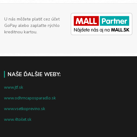
U nás môžete platiť cez účet
GoPay alebo zaplaťte rýchlo
kreditnou kartou.
NAŠE ĎALŠIE WEBY:
www.jtf.sk
www.odhrncaposparadlo.sk
www.vsetkoprevino.sk
www.4toilet.sk