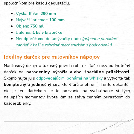
spoločníkom pre každú degustáciu.
Výška fľaše:
290 mm
Najväčší priemer:
100 mm
Objem:
750 ml
Balenie:
1 ks v krabičke
Neodporúčame do umývačky riadu
(prípadne poriadne
zaprieť v koší a zabrániť mechanickému poškodeniu)
Ideálny darček pre milovníkov nápojov
Nadčasový dizajn a luxusný povrch robia z fľaše nezabudnuteľný
darček na
narodeniny, výročia alebo špeciálne príležitosti
.
Skombinujte ju s
odpovedajúcimi pohármi na whisky
a vytvorte tak
kompletný a jedinečný set
, ktorý určite ohromí. Tento dekantér
nie je len darčekom; je to pozvanie na vychutnanie si tých
najlepších momentov života, čím sa stáva cenným prírastkom do
každej zbierky.