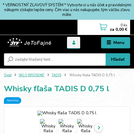
* VERNOSTNÝ ZĽAVOVÝ SYSTÉM * Vytvorte si u nás účet a pravidelnými
nákupmi získajte lepšie ceny. Čím viac u nás nakupujete, tým väčšiu zľavu
máte.
0
ks
za
0,00 €
Menu
Hľadať
Úvod
SKLO BRÚSENÉ
TADIS
Whisky fľaša TADIS D 0,75 l
Whisky fľaša TADIS D 0,75 l
Novinka