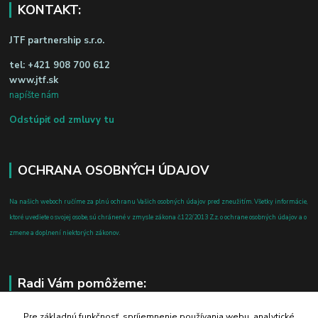
KONTAKT:
JTF partnership s.r.o.
tel:
+421 908 700 612
www.jtf.sk
napíšte nám
Odstúpiť od zmluvy tu
OCHRANA OSOBNÝCH ÚDAJOV
Na našich weboch ručíme za plnú ochranu Vašich osobných údajov pred zneužitím. Všetky informácie,
ktoré uvediete o svojej osobe, sú chránené v zmysle zákona č.122/2013 Z.z. o ochrane osobných údajov a o
zmene a doplnení niektorých zákonov.
Radi Vám pomôžeme:
+421 908 700 612
Pre základnú funkčnosť, spríjemnenie používania webu, analytické