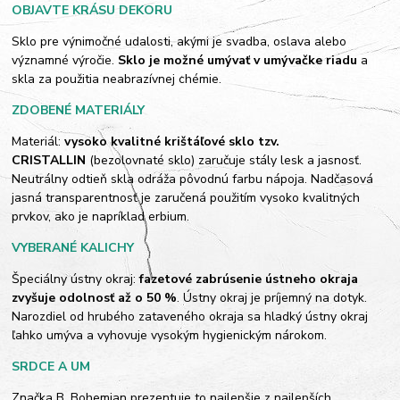
OBJAVTE KRÁSU DEKORU
Sklo pre výnimočné udalosti, akými je svadba, oslava alebo
významné výročie.
Sklo je možné umývať v umývačke riadu
a
skla za použitia neabrazívnej chémie.
ZDOBENÉ MATERIÁLY
Materiál:
vysoko kvalitné krištáľové sklo tzv.
CRISTALLIN
(bezolovnaté sklo) zaručuje stály lesk a jasnosť.
Neutrálny odtieň skla odráža pôvodnú farbu nápoja. Nadčasová
jasná transparentnosť je zaručená použitím vysoko kvalitných
prvkov, ako je napríklad erbium.
VYBERANÉ KALICHY
Špeciálny ústny okraj:
fazetové zabrúsenie ústneho okraja
zvyšuje odolnosť až o 50 %
. Ústny okraj je príjemný na dotyk.
Narozdiel od hrubého zataveného okraja sa hladký ústny okraj
ľahko umýva a vyhovuje vysokým hygienickým nárokom.
SRDCE A UM
Značka B. Bohemian prezentuje to najlepšie z najlepších