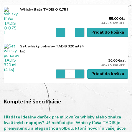
Whisky fľaša TADIS O 0,75 l
55,00 €
/
ks
44,72 €
bez DPH
Pridať do košíka
Set whisky pohárov TADIS 320 ml (4
ks)
36,60 €
/
set
29,76 €
bez DPH
Pridať do košíka
Kompletné špecifikácie
Hľadáte ideálny darček pre milovníka whisky alebo znalca
kvalitných nápojov? Už nehľadajte! Whisky fľaša TADIS je
premyslenou a elegantnou voľbou, ktorá hovorí o vašej úcte