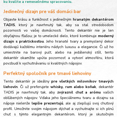
ku kvalite a remeselnému spracovaniu.
Jedinečný dizajn pre váš domáci bar
Objavte krásu a funkčnosť s jedinečným
hranatým dekantérom
TADIS
, ktorý je navrhnutý tak, aby sa stal stredobodom
pozornosti vo vašej domácnosti. Tento dekantér nie je len
obyčajnou fľašou; je to umelecké dielo, ktoré kombinuje
moderný
dizajn s praktickosťou
. Jeho hranaté tvary a premyslený dekor
dodávajú každému interiéru nádych luxusu a elegancie. Či už ho
umiestnite na barový pult, alebo na jedálenský stôl, tento
dekantér okamžite upúta pozornosť a vytvorí atmosféru, ktorá
povzbudí k vychutnávaniu si kvalitných nápojov.
Perfektný spoločník pre tmavé liehoviny
Tento dekantér je ideálny
pre všetkých milovníkov tmavých
liehovín
. Či už preferujete
whisky, rum alebo koňak
, dekantér
TADIS je navrhnutý tak, aby
zvýraznil chuť a arómu
vašich
obľúbených nápojov. Vďaka jeho špeciálnemu tvaru a dizajnu sa
nápoje nielenže
lepšie prezentujú
, ale aj zlepšujú svoj chuťový
profil. Umožnite svojim nápojom dýchať a vychutnajte si ich plnú
chuť s týmto elegantným dekantérom, ktorý je skutočným