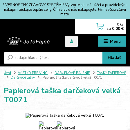
* VERNOSTNÝ ZĽAVOVÝ SYSTÉM * Vytvorte si u nás účet a pravidelnými
nákupmi získajte lepšie ceny. Čím viac u nás nakupujete, tým väčšiu zľavu
máte.
0
ks
za
0,00 €
Menu
Hľadať
Úvod
VŠETKO PRE VÍNO
DARČEKOVÉ BALENIE
TAŠKY PAPIEROVÉ
Darčekové tašky
Papierová taška darčeková veľká T0071
Papierová taška darčeková veľká
T0071