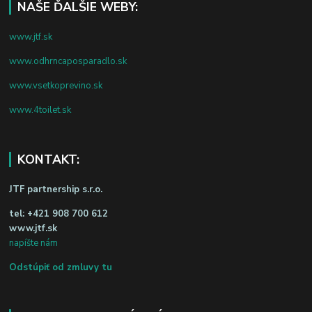
NAŠE ĎALŠIE WEBY:
www.jtf.sk
www.odhrncaposparadlo.sk
www.vsetkoprevino.sk
www.4toilet.sk
KONTAKT:
JTF partnership s.r.o.
tel:
+421 908 700 612
www.jtf.sk
napíšte nám
Odstúpiť od zmluvy tu