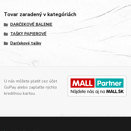
Tovar zaradený v kategóriách
DARČEKOVÉ BALENIE
TAŠKY PAPIEROVÉ
Darčekové tašky
U nás môžete platiť cez účet
GoPay alebo zaplaťte rýchlo
kreditnou kartou.