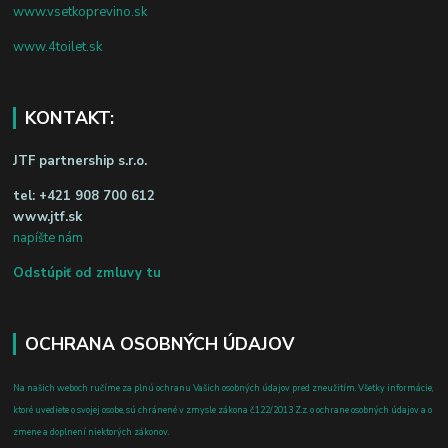
www.vsetkoprevino.sk
www.4toilet.sk
KONTAKT:
JTF partnership s.r.o.
tel:
+421 908 700 612
www.jtf.sk
napíšte nám
Odstúpiť od zmluvy tu
OCHRANA OSOBNÝCH ÚDAJOV
Na našich weboch ručíme za plnú ochranu Vašich osobných údajov pred zneužitím. Všetky informácie,
ktoré uvediete o svojej osobe, sú chránené v zmysle zákona č.122/2013 Z.z. o ochrane osobných údajov a o
zmene a doplnení niektorých zákonov.