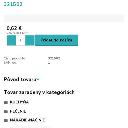
321502
0,62 €
0,50 €
bez DPH
Pridať do košíka
Číslo produktu:
321502
EAN kód:
1
Pôvod tovaru
Tovar zaradený v kategóriách
KUCHYŇA
PEČENIE
NÁRADIE-NÁČINIE