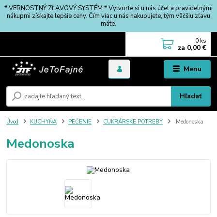
* VERNOSTNÝ ZĽAVOVÝ SYSTÉM * Vytvorte si u nás účet a pravidelnými
nákupmi získajte lepšie ceny. Čím viac u nás nakupujete, tým väčšiu zľavu
máte.
0
ks
za
0,00 €
Menu
Hľadať
Úvod
KUCHYŇA
PEČENIE
CUKRÁRSKE POTREBY
Medonoska
Medonoska