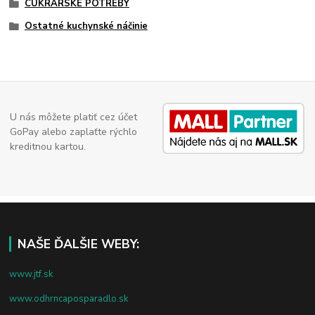
CUKRÁRSKE POTREBY
Ostatné kuchynské náčinie
U nás môžete platiť cez účet
GoPay alebo zaplaťte rýchlo
kreditnou kartou.
NAŠE ĎALŠIE WEBY:
www.jtf.sk
www.odhrncaposparadlo.sk