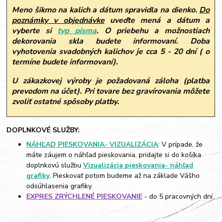
Meno šikmo na kalich a dátum spravidla na dienko.
Do
poznámky v objednávke
uveďte mená a dátum a
vyberte si
typ písma
.
O priebehu a možnostiach
dekorovania skla budete informovaní. Doba
vyhotovenia svadobných kalichov je cca 5 - 20 dní ( o
termíne budete informovaní).
U zákazkovej výroby je požadovaná záloha (platba
prevodom na účet). Pri tovare bez gravírovania môžete
zvoliť ostatné spôsoby platby.
DOPLNKOVÉ SLUŽBY:
NÁHĽAD PIESKOVANIA- VIZUALIZÁCIA
: V prípade, že
máte záujem o náhľad pieskovania, pridajte si do košíka
doplnkovú službu
Vizualizácia pieskovania- náhľad
grafiky
. Pieskovať potom budeme až na základe Vášho
odsúhlasenia grafiky.
EXPRES ZRÝCHLENÉ PIESKOVANIE
- do 5 pracovných dní