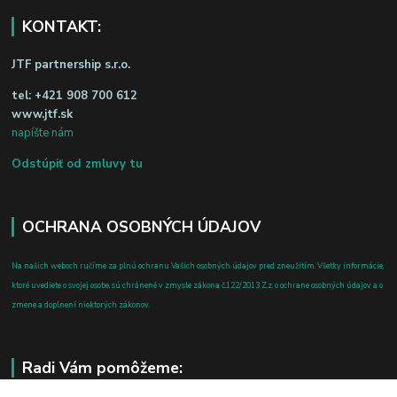
KONTAKT:
JTF partnership s.r.o.
tel:
+421 908 700 612
www.jtf.sk
napíšte nám
Odstúpiť od zmluvy tu
OCHRANA OSOBNÝCH ÚDAJOV
Na našich weboch ručíme za plnú ochranu Vašich osobných údajov pred zneužitím. Všetky informácie,
ktoré uvediete o svojej osobe, sú chránené v zmysle zákona č.122/2013 Z.z. o ochrane osobných údajov a o
zmene a doplnení niektorých zákonov.
Radi Vám pomôžeme: