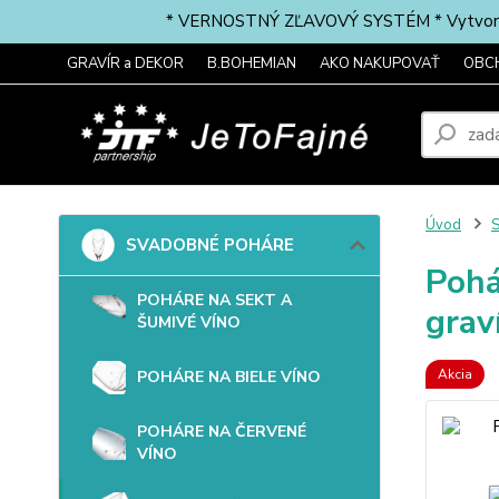
* VERNOSTNÝ ZĽAVOVÝ SYSTÉM * Vytvorte si 
GRAVÍR a DEKOR
B.BOHEMIAN
AKO NAKUPOVAŤ
OBC
Úvod
SVADOBNÉ POHÁRE
Pohá
POHÁRE NA SEKT A
grav
ŠUMIVÉ VÍNO
Akcia
POHÁRE NA BIELE VÍNO
POHÁRE NA ČERVENÉ
VÍNO