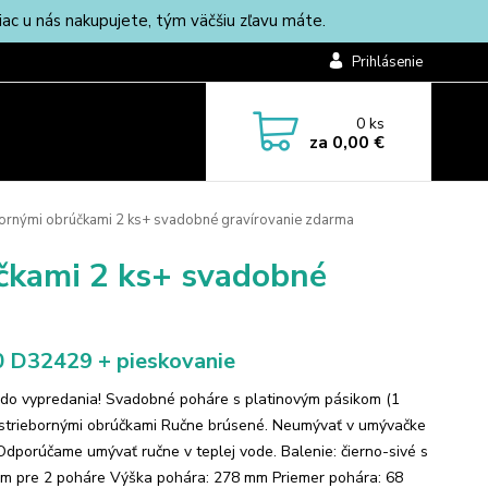
c u nás nakupujete, tým väčšiu zľavu máte.
Prihlásenie
0
ks
za
0,00 €
bornými obrúčkami 2 ks+ svadobné gravírovanie zdarma
účkami 2 ks+ svadobné
 D32429 + pieskovanie
do vypredania! Svadobné poháre s platinovým pásikom (1
striebornými obrúčkami Ručne brúsené. Neumývať v umývačke
 Odporúčame umývať ručne v teplej vode. Balenie: čierno-sivé s
m pre 2 poháre Výška pohára: 278 mm Priemer pohára: 68