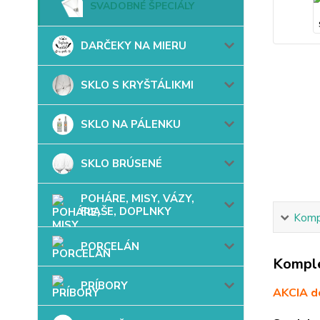
SVADOBNÉ ŠPECIÁLY
DARČEKY NA MIERU
SKLO S KRYŠTÁLIKMI
SKLO NA PÁLENKU
SKLO BRÚSENÉ
POHÁRE, MISY, VÁZY,
FĽAŠE, DOPLNKY
Kompl
PORCELÁN
Komple
PRÍBORY
AKCIA do