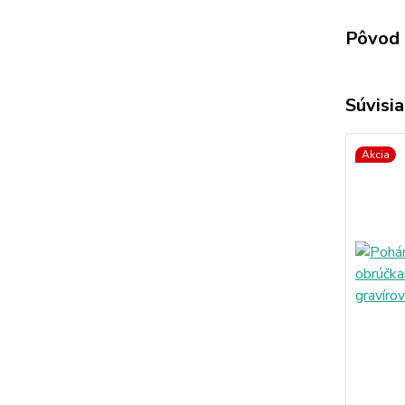
Pôvod 
Súvisia
Akcia