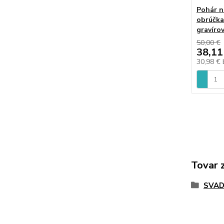
Pohár n
obrúčka
gravíro
50,00 €
38,11
30,98 €
Tovar 
SVAD