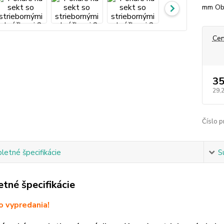
mm Obj
Cen
35
29,
Číslo p
etné špecifikácie
S
tné špecifikácie
 vypredania!