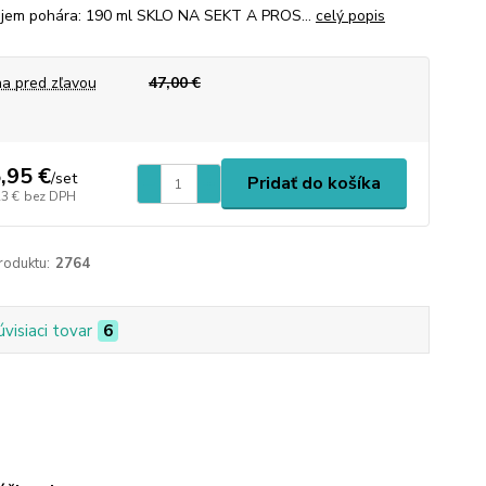
em pohára: 190 ml SKLO NA SEKT A PROS...
celý popis
a pred zľavou
47,00 €
,95 €
/
set
Pridať do košíka
23 €
bez DPH
roduktu:
2764
úvisiaci tovar
6