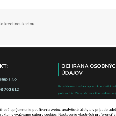
o kreditnou kartou.
KT:
OCHRANA OSOBNÝC
ÚDAJOV
hip s.r.o.
Na našich weboch ručíme za plnú ochranu Vašich oso
08 700 612
pred zneužitím. Všetky informácie, ktoré uvediete o svoje
chránené v zmysle zákona č.122/2013 Z.z. o ochrane o
a o zmene a doplnení niektorých zákonov.
čnosť, spríjemnenie používania webu, analytické účely a v prípade udel
d zmluvy tu
a reklamy využívame súbory cookies. Nastavenie vlastných preferencií 