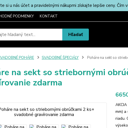
u nás účet a pravidelnými nákupmi získajte lepšie ceny. Čím via
HODNÉ PODMIENKY
KONTAKT
Hľadať
SVADOBNÉ POHÁRE
SVADOBNÉ ŠPECIÁLY
Poháre na sekt so strie
re na sekt so striebornými obr
írovanie zdarma
6650
AKCIA 
mm) a 
riadu.
výseko