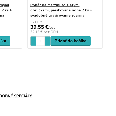
rnými
Pohár na martini so zlatými
Po
 2 ks +
obrúčkami, pieskovaná noha 2 ks +
ob
rma
svadobné gravírovanie zdarma
sv
52,00 €
49,
39,55 €
37
/
set
32,15 €
bez DPH
30
šíka
Pridať do košíka
DOBNÉ ŠPECIÁLY