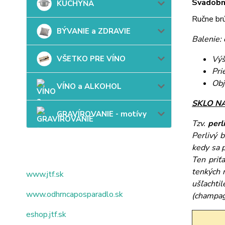
Svadobn
KUCHYŇA
Ručne br
BÝVANIE a ZDRAVIE
Balenie:
VŠETKO PRE VÍNO
Výš
Pri
Obj
VÍNO a ALKOHOL
SKLO NA
GRAVÍROVANIE - motívy
Tzv.
perl
Perlivý 
kedy sa 
Ten priťa
tenkých 
www.jtf.sk
ušľachti
www.odhrncaposparadlo.sk
(champag
eshop.jtf.sk