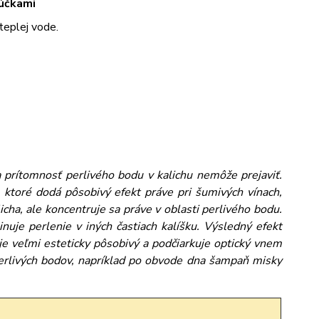
rúčkami
teplej vode.
 prítomnosť perlivého bodu v kalichu nemôže prejaviť.
, ktoré dodá pôsobivý efekt práve pri šumivých vínach,
ha, ale koncentruje sa práve v oblasti perlivého bodu.
inuje perlenie v iných častiach kalíšku. Výsledný efekt
je veľmi esteticky pôsobivý a podčiarkuje optický vnem
erlivých bodov, napríklad po obvode dna šampaň misky