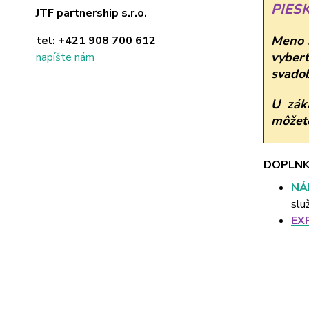
PIES
JTF partnership s.r.o.
Meno š
tel:
+421 908 700 612
vybert
napíšte nám
svadob
U zák
môžete
DOPLNK
NÁ
slu
EX