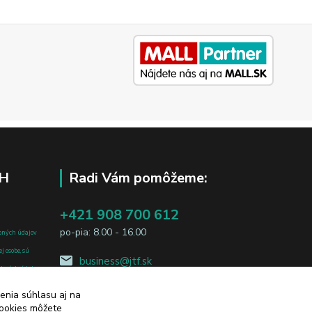
H
Radi Vám pomôžeme:
+421 908 700 612
po-pia: 8.00 - 16.00
bných údajov
j osobe, sú
business@jtf.sk
sobných údajov
enia súhlasu aj na
cookies môžete