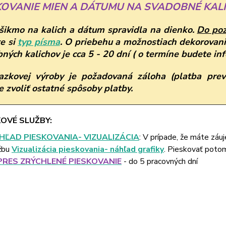
KOVANIE MIEN A DÁTUMU NA SVADOBNÉ KALI
ikmo na kalich a dátum spravidla na dienko.
Do po
e si
typ písma
.
O priebehu a možnostiach dekorovani
ných kalichov je cca 5 - 20 dní ( o termíne budete in
azkovej výroby je požadovaná záloha (platba prev
 zvoliť ostatné spôsoby platby.
OVÉ SLUŽBY:
HĽAD PIESKOVANIA- VIZUALIZÁCIA
: V prípade, že máte záu
žbu
Vizualizácia pieskovania- náhľad grafiky
. Pieskovať poto
PRES ZRÝCHLENÉ PIESKOVANIE
- do 5 pracovných dní