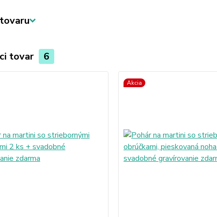
tovaru
ci tovar
6
Akcia