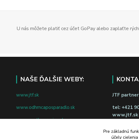
U nás môžete platiť cez účet GoPay alebo zaplaťte rýchl
NAŠE ĎALŠIE WEBY:
KONTA
www.jtf.sk
JTF partners
www.odhrncaposparadlo.sk
tel:
+421 9
www.jtf.sk
www.vsetkoprevino.sk
napíšte nám
Pre základnú funk
www.4toilet.sk
Odstúpiť o
účely cieleni