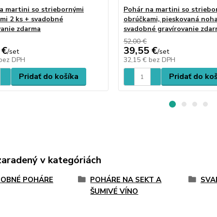
a martini so striebornými
Pohár na martini so striebo
mi 2 ks + svadobné
obrúčkami, pieskovaná noha
vanie zdarma
svadobné gravírovanie zda
52,00 €
 €
39,55 €
/
set
/
set
bez DPH
32,15 €
bez DPH
Pridať do košíka
Pridať do ko
zaradený v kategóriách
OBNÉ POHÁRE
POHÁRE NA SEKT A
SVA
ŠUMIVÉ VÍNO