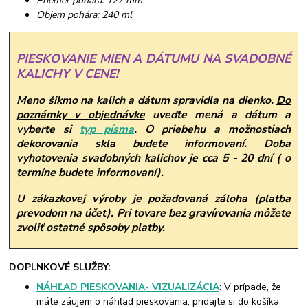
Priemer pohára: 127 mm
Objem pohára: 240 ml
PIESKOVANIE MIEN A DÁTUMU NA SVADOBNÉ
KALICHY V CENE!
Meno šikmo na kalich a dátum spravidla na dienko.
Do
poznámky v objednávke
uveďte mená a dátum a
vyberte si
typ písma
.
O priebehu a možnostiach
dekorovania skla budete informovaní. Doba
vyhotovenia svadobných kalichov je cca 5 - 20 dní ( o
termíne budete informovaní).
U zákazkovej výroby je požadovaná záloha (platba
prevodom na účet). Pri tovare bez gravírovania môžete
zvoliť ostatné spôsoby platby.
DOPLNKOVÉ SLUŽBY:
NÁHĽAD PIESKOVANIA- VIZUALIZÁCIA
: V prípade, že
máte záujem o náhľad pieskovania, pridajte si do košíka