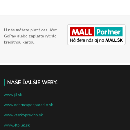
U nás môžete platiť cez účet
GoPay alebo zaplaťte rýchlo
kreditnou kartou.
NAŠE ĎALŠIE WEBY:
www.jtf.sk
www.odhrncaposparadlo.sk
www.vsetkoprevino.sk
www.4toilet.sk