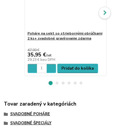
Poháre na sekt so striebornými obrúčkami
Poháre na s
2 ks+ svadobné gravírovanie zdarma
pieskovaná 
gravírovani
47,00 €
49,00 €
35,95 €
37,39 €
/
set
/
s
29,23 €
bez DPH
30,40 €
bez 
Pridať do košíka
Tovar zaradený v kategóriách
SVADOBNÉ POHÁRE
SVADOBNÉ ŠPECIÁLY