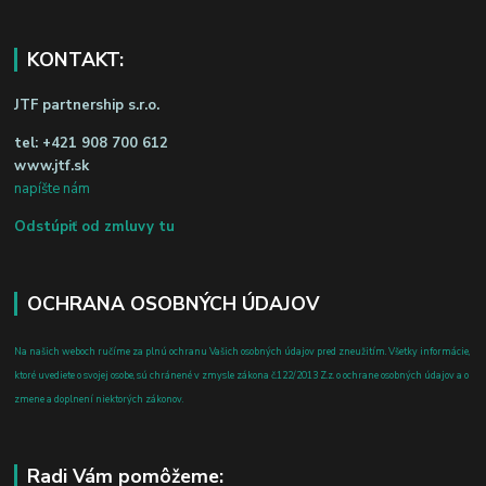
KONTAKT:
JTF partnership s.r.o.
tel:
+421 908 700 612
www.jtf.sk
napíšte nám
Odstúpiť od zmluvy tu
OCHRANA OSOBNÝCH ÚDAJOV
Na našich weboch ručíme za plnú ochranu Vašich osobných údajov pred zneužitím. Všetky informácie,
ktoré uvediete o svojej osobe, sú chránené v zmysle zákona č.122/2013 Z.z. o ochrane osobných údajov a o
zmene a doplnení niektorých zákonov.
Radi Vám pomôžeme: