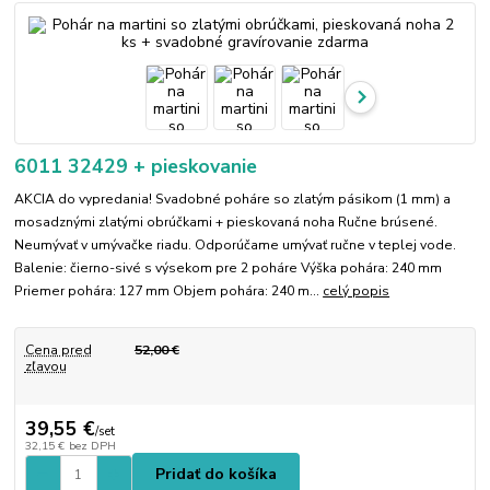
6011 32429 + pieskovanie
AKCIA do vypredania! Svadobné poháre so zlatým pásikom (1 mm) a
mosadznými zlatými obrúčkami + pieskovaná noha Ručne brúsené.
Neumývať v umývačke riadu. Odporúčame umývať ručne v teplej vode.
Balenie: čierno-sivé s výsekom pre 2 poháre Výška pohára: 240 mm
Priemer pohára: 127 mm Objem pohára: 240 m...
celý popis
Cena pred
52,00 €
zľavou
39,55 €
/
set
32,15 €
bez DPH
Pridať do košíka