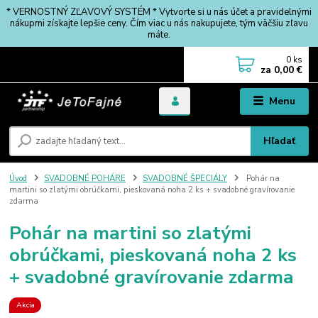
* VERNOSTNÝ ZĽAVOVÝ SYSTÉM * Vytvorte si u nás účet a pravidelnými
nákupmi získajte lepšie ceny. Čím viac u nás nakupujete, tým väčšiu zľavu
máte.
0
ks
za
0,00 €
Menu
Hľadať
Úvod
SVADOBNÉ POHÁRE
SVADOBNÉ ŠPECIÁLY
Pohár na
martini so zlatými obrúčkami, pieskovaná noha 2 ks + svadobné gravírovanie
zdarma
Pohár na martini so zlatými
obrúčkami, pieskovaná noha 2 ks
+ svadobné gravírovanie zdarma
Akcia