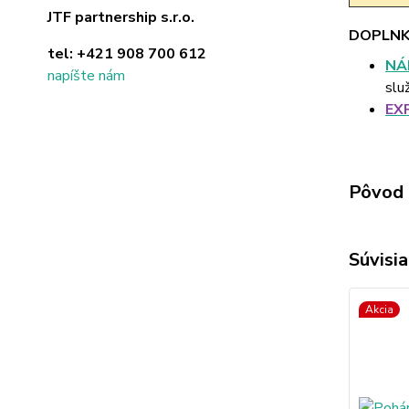
JTF partnership s.r.o.
DOPLNK
tel:
+421 908 700 612
NÁ
napíšte nám
slu
EX
Pôvod 
Súvisia
Akcia