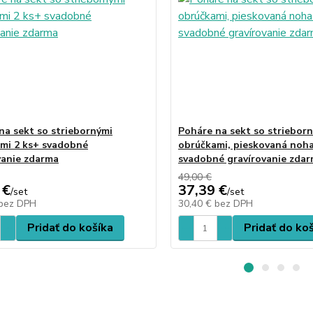
na sekt so striebornými
Poháre na sekt so striebor
mi 2 ks+ svadobné
obrúčkami, pieskovaná noha
vanie zdarma
svadobné gravírovanie zda
49,00 €
 €
37,39 €
/
set
/
set
bez DPH
30,40 €
bez DPH
Pridať do košíka
Pridať do ko