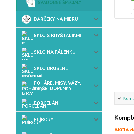
SVADOBNÉ ŠPECIÁLY
DARČEKY NA MIERU
SKLO S KRYŠTÁLIKMI
SKLO NA PÁLENKU
SKLO BRÚSENÉ
POHÁRE, MISY, VÁZY,
FĽAŠE, DOPLNKY
Kompl
PORCELÁN
Komple
PRÍBORY
AKCIA do