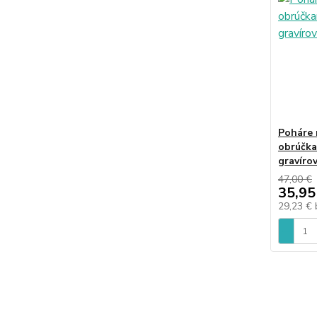
Poháre 
obrúčka
gravíro
47,00 €
35,95
29,23 €