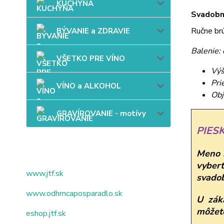
KUCHYŇA
Svadobn
Ručne br
BÝVANIE a ZDRAVIE
Balenie:
VŠETKO PRE VÍNO
Výš
Pri
VÍNO a ALKOHOL
Obj
GRAVÍROVANIE - motívy
PIES
Meno š
vybert
www.jtf.sk
svadob
www.odhrncaposparadlo.sk
U zák
môžete
eshop.jtf.sk