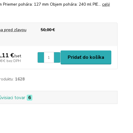
 Priemer pohára: 127 mm Objem pohára: 240 ml PIE...
celý
a pred zľavou
50,00 €
,11 €
/
set
Pridať do košíka
98 €
bez DPH
roduktu:
1628
úvisiaci tovar
6