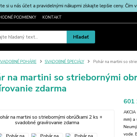
u nás účet a pravidelnými nákupmi získajte lepšie ceny. Čím via
HODNÉ PODMIENKY
KONTAKT
Hľadať
SVADOBNÉ POHÁRE
SVADOBNÉ ŠPECIÁLY
Pohár na martini so str
r na martini so striebornými ob
írovanie zdarma
601 
AKCIA 
mm) a 
Neumýv
vode. 