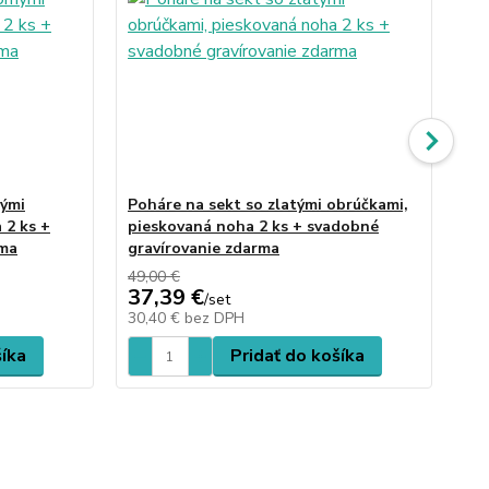
nými
Poháre na sekt so zlatými obrúčkami,
Po
 2 ks +
pieskovaná noha 2 ks + svadobné
ob
rma
gravírovanie zdarma
sv
49,00 €
52,
37,39 €
39
/
set
30,40 €
bez DPH
32
šíka
Pridať do košíka