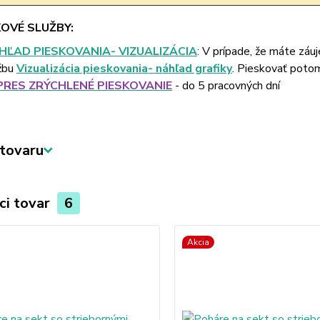
OVÉ SLUŽBY:
HĽAD PIESKOVANIA- VIZUALIZÁCIA
: V prípade, že máte záu
žbu
Vizualizácia pieskovania- náhľad grafiky
. Pieskovať poto
PRES ZRÝCHLENÉ PIESKOVANIE
- do 5 pracovných dní
tovaru
ci tovar
6
Akcia