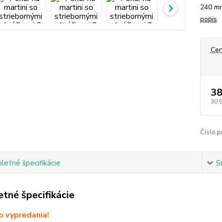
240 mm
popis
Cen
38
30,
Číslo p
etné špecifikácie
S
tné špecifikácie
 vypredania!