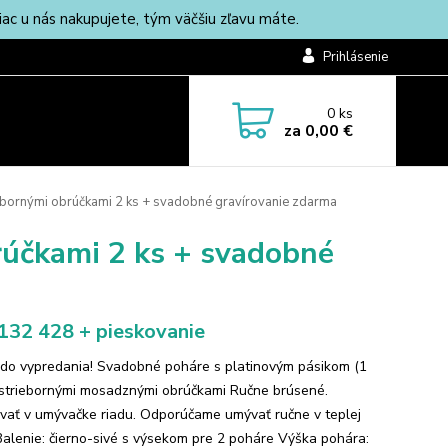
c u nás nakupujete, tým väčšiu zľavu máte.
Prihlásenie
0
ks
za
0,00 €
iebornými obrúčkami 2 ks + svadobné gravírovanie zdarma
rúčkami 2 ks + svadobné
132 428 + pieskovanie
do vypredania! Svadobné poháre s platinovým pásikom (1
striebornými mosadznými obrúčkami Ručne brúsené.
ať v umývačke riadu. Odporúčame umývať ručne v teplej
Balenie: čierno-sivé s výsekom pre 2 poháre Výška pohára: