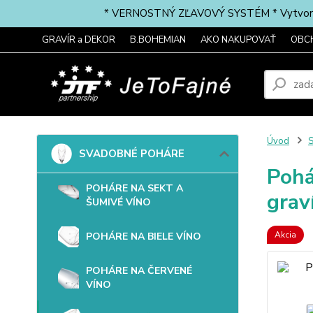
* VERNOSTNÝ ZĽAVOVÝ SYSTÉM * Vytvorte si 
GRAVÍR a DEKOR
B.BOHEMIAN
AKO NAKUPOVAŤ
OBC
Úvod
SVADOBNÉ POHÁRE
Pohá
POHÁRE NA SEKT A
grav
ŠUMIVÉ VÍNO
Akcia
POHÁRE NA BIELE VÍNO
POHÁRE NA ČERVENÉ
VÍNO