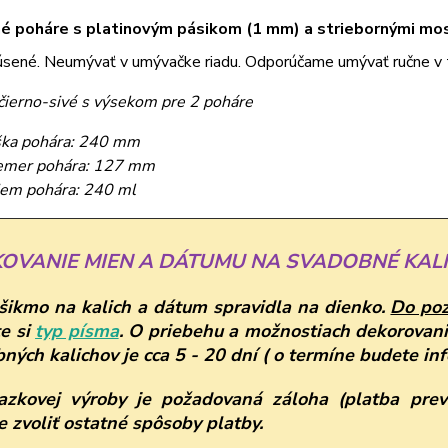
é poháre s platinovým pásikom (1 mm) a striebornými mo
úsené. Neumývať v umývačke riadu. Odporúčame umývať ručne v 
 čierno-sivé s výsekom pre 2 poháre
ka pohára: 240 mm
emer pohára: 127 mm
em pohára: 240 ml
KOVANIE MIEN A DÁTUMU NA SVADOBNÉ KALI
ikmo na kalich a dátum spravidla na dienko.
Do po
e si
typ písma
.
O priebehu a možnostiach dekorovani
ných kalichov je cca 5 - 20 dní ( o termíne budete in
azkovej výroby je požadovaná záloha (platba prev
 zvoliť ostatné spôsoby platby.