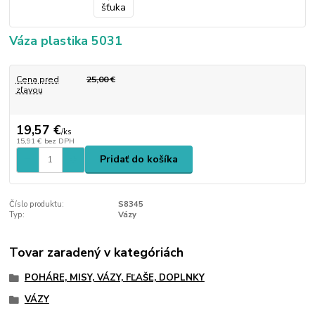
Váza plastika 5031
Cena pred
25,00 €
zľavou
19,57 €
/
ks
15,91 €
bez DPH
Pridať do košíka
Číslo produktu:
S8345
Typ:
Vázy
Tovar zaradený v kategóriách
POHÁRE, MISY, VÁZY, FĽAŠE, DOPLNKY
VÁZY