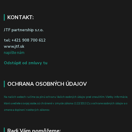
KONTAKT:
JTF partnership s.r.o.
tel:
+421 908 700 612
www.jtf.sk
napíšte nám
Odstúpiť od zmluvy tu
OCHRANA OSOBNÝCH ÚDAJOV
Na našich weboch ručíme za plnú ochranu Vašich osobných údajov pred zneužitím. Všetky informácie,
ktoré uvediete o svojej osobe, sú chránené v zmysle zákona č.122/2013 Z.z. o ochrane osobných údajov a o
zmene a doplnení niektorých zákonov.
Radi Vám pomôžeme: