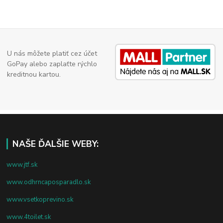
U nás môžete platiť cez účet
GoPay alebo zaplaťte rýchlo
kreditnou kartou.
NAŠE ĎALŠIE WEBY:
www.jtf.sk
www.odhrncaposparadlo.sk
www.vsetkoprevino.sk
www.4toilet.sk