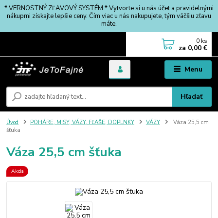
* VERNOSTNÝ ZĽAVOVÝ SYSTÉM * Vytvorte si u nás účet a pravidelnými
nákupmi získajte lepšie ceny. Čím viac u nás nakupujete, tým väčšiu zľavu
máte.
0
ks
za
0,00 €
Menu
Hľadať
Úvod
POHÁRE, MISY, VÁZY, FĽAŠE, DOPLNKY
VÁZY
Váza 25,5 cm
šťuka
Váza 25,5 cm šťuka
Akcia