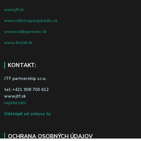
www.jtf.sk
www.odhrncaposparadlo.sk
www.vsetkoprevino.sk
www.4toilet.sk
KONTAKT:
JTF partnership s.r.o.
tel:
+421 908 700 612
www.jtf.sk
napíšte nám
Odstúpiť od zmluvy tu
OCHRANA OSOBNÝCH ÚDAJOV