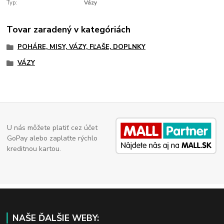
Typ:
Vázy
Tovar zaradený v kategóriách
POHÁRE, MISY, VÁZY, FĽAŠE, DOPLNKY
VÁZY
U nás môžete platiť cez účet
GoPay alebo zaplaťte rýchlo
kreditnou kartou.
NAŠE ĎALŠIE WEBY: