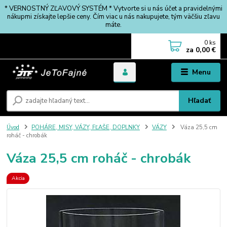
* VERNOSTNÝ ZĽAVOVÝ SYSTÉM * Vytvorte si u nás účet a pravidelnými
nákupmi získajte lepšie ceny. Čím viac u nás nakupujete, tým väčšiu zľavu
máte.
0
ks
za
0,00 €
Menu
Hľadať
Úvod
POHÁRE, MISY, VÁZY, FĽAŠE, DOPLNKY
VÁZY
Váza 25,5 cm
roháč - chrobák
Váza 25,5 cm roháč - chrobák
Akcia