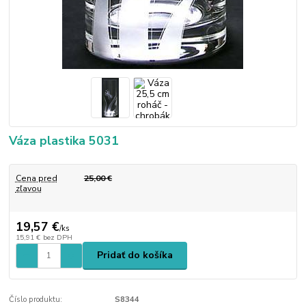
Váza plastika 5031
Cena pred
25,00 €
zľavou
19,57 €
/
ks
15,91 €
bez DPH
Pridať do košíka
Číslo produktu:
S8344