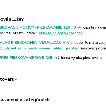
OVÉ SLUŽBY:
ESKOVACIE MOTÍVY / PIESKOVANIE TEXTU
: Ak chcete na da
bo Vašu vlastnú grafiku,
kliknite do tejto kategórie
.
HĽAD PIESKOVANIA- VIZUALIZÁCIA
: V prípade, že máte záu
žbu
Vizualizácia pieskovania- náhľad grafiky
. Pieskovať poto
PRES PIESKOVANIE DO 5 DNÍ
- zrýchlená výroba pieskovania
tovaru
zaradený v kategóriách