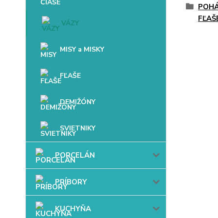
POHÁ
FĽAŠ
VÁZY
MISY a MISKY
FĽAŠE
DEMIŽÓNY
SVIETNIKY
PORCELÁN
PRÍBORY
KUCHYŇA