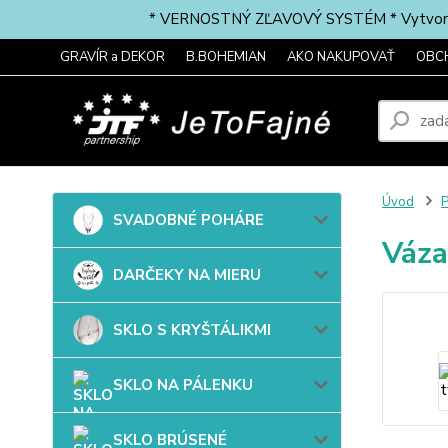
* VERNOSTNÝ ZĽAVOVÝ SYSTÉM * Vytvorte si 
GRAVÍR a DEKOR
B.BOHEMIAN
AKO NAKUPOVAŤ
OBC
Úvod
P
SVADOBNÉ POHÁRE
Váza
DARČEKY NA MIERU
SKLO S KRYŠTÁLIKMI
SKLO NA PÁLENKU
SKLO BRÚSENÉ