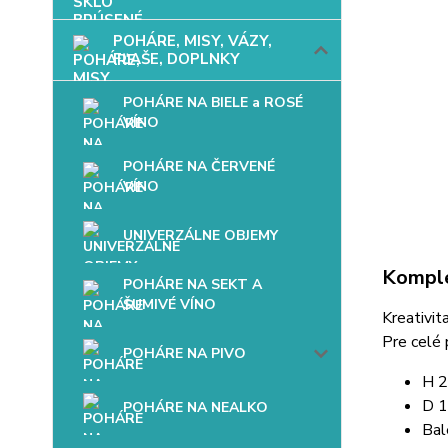
POHÁRE, MISY, VÁZY,
FĽAŠE, DOPLNKY
POHÁRE NA BIELE a ROSÉ
VÍNO
POHÁRE NA ČERVENÉ
VÍNO
UNIVERZÁLNE OBJEMY
Komple
POHÁRE NA SEKT A
ŠUMIVÉ VÍNO
Kreativit
Pre celé 
POHÁRE NA PIVO
H 
D 
POHÁRE NA NEALKO
Bal