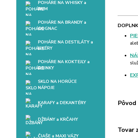
POHÁRE NA WHISKY a
RUM
POHÁRE NA BRANDY a
DOPLNK
COGNAC
PI
POHÁRE NA DESTILÁTY a
ale
LIKÉRY
NÁ
POHÁRE NA KOKTEJLY a
slu
DRINKY
EX
SKLO NA HORÚCE
NÁPOJE
Pôvod 
KARAFY a DEKANTÉRY
DŽBÁNY a KRČAHY
Tovar 
ČIAŠE a MAXI VÁZY