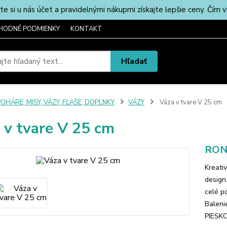
u nás účet a pravidelnými nákupmi získajte lepšie ceny. Čím via
HODNÉ PODMIENKY
KONTAKT
Hľadať
OHÁRE, MISY, VÁZY, FĽAŠE, DOPLNKY
VÁZY
Váza v tvare V 25 cm
 v tvare V 25 cm
RONA
Kreativ
design
celé p
Baleni
PIESKO