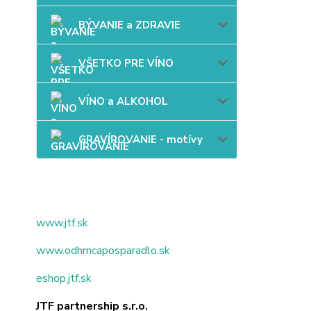
BÝVANIE a ZDRAVIE
VŠETKO PRE VÍNO
VÍNO a ALKOHOL
GRAVÍROVANIE - motívy
www.jtf.sk
www.odhrncaposparadlo.sk
eshop.jtf.sk
JTF partnership s.r.o.