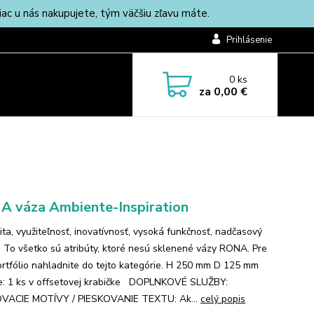
c u nás nakupujete, tým väčšiu zľavu máte.
Prihlásenie
0
ks
za
0,00 €
 váza Ambiente-Inspiration
ita, využiteľnosť, inovatívnosť, vysoká funkčnosť, nadčasový
. To všetko sú atribúty, ktoré nesú sklenené vázy RONA. Pre
ortfólio nahladnite do tejto kategórie. H 250 mm D 125 mm
e: 1 ks v offsetovej krabičke DOPLNKOVÉ SLUŽBY:
VACIE MOTÍVY / PIESKOVANIE TEXTU: Ak...
celý popis