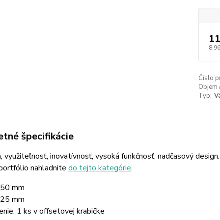
11
8,96
Číslo p
Objem 
Typ:
V
tné špecifikácie
a, využiteľnosť, inovatívnosť, vysoká funkčnosť, nadčasový desig
portfólio nahladnite
do tejto kategórie
.
250 mm
125 mm
enie: 1 ks v offsetovej krabičke