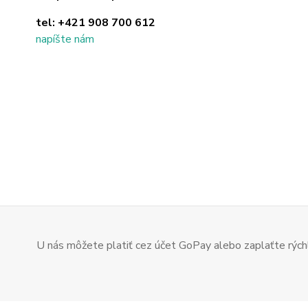
tel:
+421 908 700 612
napíšte nám
U nás môžete platiť cez účet GoPay alebo zaplaťte rýchl