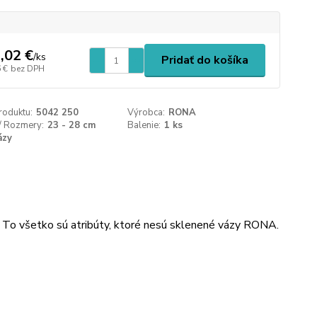
,02 €
/
ks
Pridať do košíka
 €
bez DPH
roduktu:
5042 250
Výrobca:
RONA
/ Rozmery:
23 - 28 cm
Balenie:
1 ks
ázy
n. To všetko sú atribúty, ktoré nesú sklenené vázy RONA.