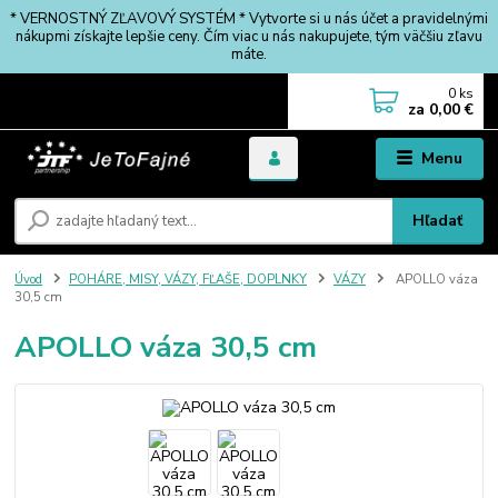
* VERNOSTNÝ ZĽAVOVÝ SYSTÉM * Vytvorte si u nás účet a pravidelnými
nákupmi získajte lepšie ceny. Čím viac u nás nakupujete, tým väčšiu zľavu
máte.
0
ks
za
0,00 €
Menu
Hľadať
Úvod
POHÁRE, MISY, VÁZY, FĽAŠE, DOPLNKY
VÁZY
APOLLO váza
30,5 cm
APOLLO váza 30,5 cm