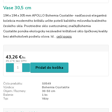
Vase 30,5 cm
194 x 194 x 305 mm APOLLO Bohemia Crystalite- nadčasová elegantná
kolekcia moderného krištáľu určite poteší každého milovníka kvalitného
českého skla. Prvotriedne sklo svetoznámej značkyBohemia
Crystalite ponúka ekologicky nezávadné krištáľové sklo špičkovej kvality
bez akéhokoľvek podielu olova. Id...
celý popis
43,26 €
/
ks
35,17 €
bez DPH
Pridať do košíka
Číslo produktu:
S0549
Výrobca:
Bohemia Crystalite
Objem / Rozmery:
30-50 cm
Balenie:
1 ks
Typ:
Vázy