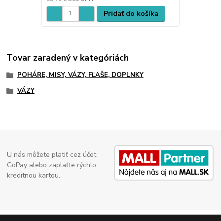
Pridať do košíka
Tovar zaradený v kategóriách
POHÁRE, MISY, VÁZY, FĽAŠE, DOPLNKY
VÁZY
U nás môžete platiť cez účet
GoPay alebo zaplaťte rýchlo
kreditnou kartou.