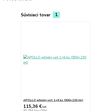
Súvisiaci tovar
1
APOLLO whisky set 1+6 ks (900+230 ml)
115,36 €
/
set
93,79 €
bez DPH