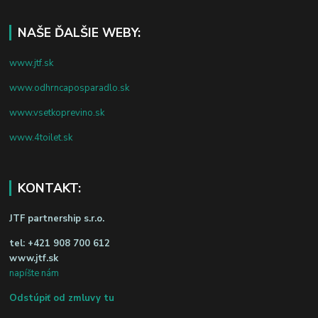
NAŠE ĎALŠIE WEBY:
www.jtf.sk
www.odhrncaposparadlo.sk
www.vsetkoprevino.sk
www.4toilet.sk
KONTAKT:
JTF partnership s.r.o.
tel:
+421 908 700 612
www.jtf.sk
napíšte nám
Odstúpiť od zmluvy tu