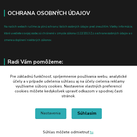
OCHRANA OSOBNÝCH ÚDAJOV
Na našich weboch ručíme za plnú ochranu Vašich osobných údajov pred zneužitím. Všetky informácie,
ktoré uvediete o svojej osobe, sú chránené v zmysle zákona č.122/2013 Z.z. o ochrane osobných údajov a o
zmene a doplnení niektorých zákonov.
Radi Vám pomôžeme:
+421 908 700 612
Pre základnú funkčnosť, spríjemnenie používania webu, analytické
účely a v prípade udelenia súhlasu aj na účely cielenia reklamy
po-pia: 8.00 - 16.00
využívame súbory cookies. Nastavenie vlastných preferencií
cookies môžete kedykoľvek upraviť odkazom v spodnej časti
business@jtf.sk
stránok.
Súhlasím
Nastavenia
Súhlas môžete odmietnuť
tu
.
Vytvorené na
Eshop-rychlo.sk