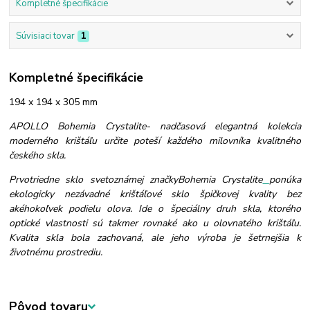
Kompletné špecifikácie
Súvisiaci tovar
1
Kompletné špecifikácie
194 x 194 x 305 mm
APOLLO Bohemia Crystalite- nadčasová elegantná kolekcia
moderného krištáľu určite poteší každého milovníka kvalitného
českého skla.
Prvotriedne sklo svetoznámej značkyBohemia Crystalite
ponúka
ekologicky nezávadné krištáľové sklo špičkovej kvality bez
akéhokoľvek podielu olova. Ide o špeciálny druh skla, ktorého
optické vlastnosti sú takmer rovnaké ako u olovnatého krištáľu.
Kvalita skla bola zachovaná, ale jeho výroba je šetrnejšia k
životnému prostrediu.
Pôvod tovaru