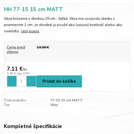
HH 77-15 15 cm MATT
Váza brúsená s dierkou 15 cm - ťažká. Váza ma zospodu dierku s
priemerom 1 cm- je vhodné ju použiť ako luxusný kvetináč alebo ako
svietidlo.
celý popis
Cena pred
19,90 €
zľavou
7,11 €
/
ks
5,78 €
bez DPH
Pridať do košíka
Číslo produktu:
77-15 15 cm MATT
Typ:
Vázy
Kompletné špecifikácie