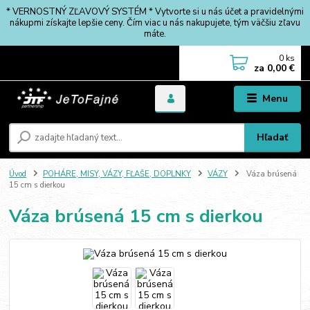
* VERNOSTNÝ ZĽAVOVÝ SYSTÉM * Vytvorte si u nás účet a pravidelnými
nákupmi získajte lepšie ceny. Čím viac u nás nakupujete, tým väčšiu zľavu
máte.
0
ks
za
0,00 €
Menu
Hľadať
Úvod
POHÁRE, MISY, VÁZY, FĽAŠE, DOPLNKY
VÁZY
Váza brúsená
15 cm s dierkou
Váza brúsená 15 cm s dierkou