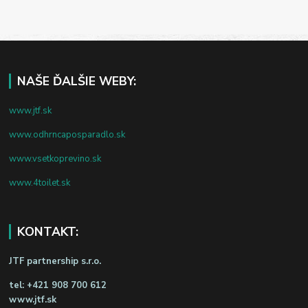
NAŠE ĎALŠIE WEBY:
www.jtf.sk
www.odhrncaposparadlo.sk
www.vsetkoprevino.sk
www.4toilet.sk
KONTAKT:
JTF partnership s.r.o.
tel:
+421 908 700 612
www.jtf.sk