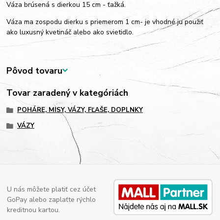
Váza brúsená s dierkou 15 cm - ťažká.
Váza ma zospodu dierku s priemerom 1 cm- je vhodné ju použiť
ako luxusný kvetináč alebo ako svietidlo.
Pôvod tovaru
Tovar zaradený v kategóriách
POHÁRE, MISY, VÁZY, FĽAŠE, DOPLNKY
VÁZY
U nás môžete platiť cez účet
GoPay alebo zaplaťte rýchlo
kreditnou kartou.