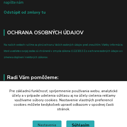
napíšte nám
Odstúpiť od zmluvy tu
OCHRANA OSOBNÝCH ÚDAJOV
Na našich weboch ručíme za plnú ochranu Vašich osobných údajov pred zneužitím. Všetky informácie,
ktoré uvediete o svojej osobe, sú chránené v zmysle zákona č.122/2013 Z.z. o ochrane osobných údajov a o
zmene a doplnení niektorých zákonov.
Radi Vám pomôžeme:
+421 908 700 612
Pre základnú funkčnosť, spríjemnenie používania webu, analytické
účely a v prípade udelenia súhlasu aj na účely cielenia reklamy
po-pia: 8.00 - 16.00
využívame súbory cookies. Nastavenie vlastných preferencií
cookies môžete kedykoľvek upraviť odkazom v spodnej časti
business@jtf.sk
stránok.
Súhlasím
Nastavenia