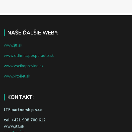
NAŠE ĎALŠIE WEBY:
www.jtf.sk
www.odhrncaposparadlo.sk
www.vsetkoprevino.sk
www.4toilet.sk
KONTAKT:
JTF partnership s.r.o.
tel:
+421 908 700 612
www.jtf.sk