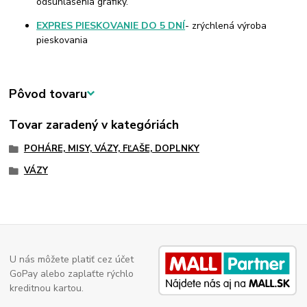
odsúhlasenia grafiky.
EXPRES PIESKOVANIE DO 5 DNÍ
- zrýchlená výroba
pieskovania
Pôvod tovaru
Tovar zaradený v kategóriách
POHÁRE, MISY, VÁZY, FĽAŠE, DOPLNKY
VÁZY
U nás môžete platiť cez účet
GoPay alebo zaplaťte rýchlo
kreditnou kartou.