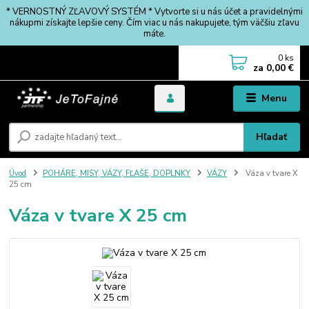
* VERNOSTNÝ ZĽAVOVÝ SYSTÉM * Vytvorte si u nás účet a pravidelnými
nákupmi získajte lepšie ceny. Čím viac u nás nakupujete, tým väčšiu zľavu
máte.
0
ks
za
0,00 €
Menu
Hľadať
Úvod
POHÁRE, MISY, VÁZY, FĽAŠE, DOPLNKY
VÁZY
Váza v tvare X
25 cm
Váza v tvare X 25 cm