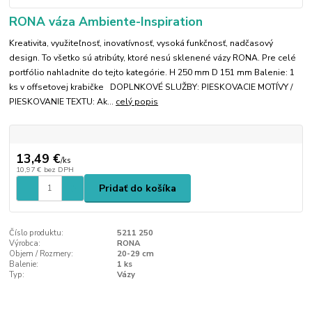
RONA váza Ambiente-Inspiration
Kreativita, využiteľnosť, inovatívnosť, vysoká funkčnosť, nadčasový
design. To všetko sú atribúty, ktoré nesú sklenené vázy RONA. Pre celé
portfólio nahladnite do tejto kategórie. H 250 mm D 151 mm Balenie: 1
ks v offsetovej krabičke DOPLNKOVÉ SLUŽBY: PIESKOVACIE MOTÍVY /
PIESKOVANIE TEXTU: Ak...
celý popis
13,49 €
/
ks
10,97 €
bez DPH
Pridať do košíka
Číslo produktu:
5211 250
Výrobca:
RONA
Objem / Rozmery:
20-29 cm
Balenie:
1 ks
Typ:
Vázy