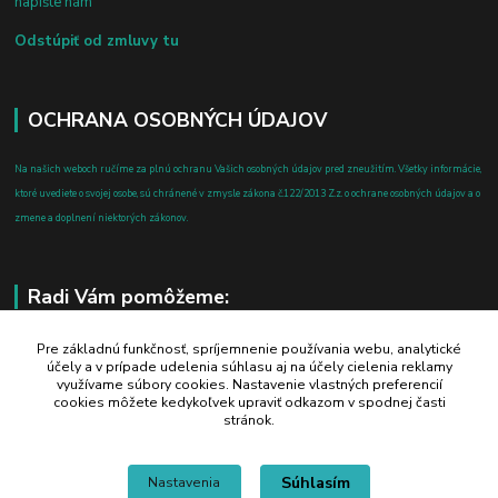
napíšte nám
Odstúpiť od zmluvy tu
OCHRANA OSOBNÝCH ÚDAJOV
Na našich weboch ručíme za plnú ochranu Vašich osobných údajov pred zneužitím. Všetky informácie,
ktoré uvediete o svojej osobe, sú chránené v zmysle zákona č.122/2013 Z.z. o ochrane osobných údajov a o
zmene a doplnení niektorých zákonov.
Radi Vám pomôžeme:
+421 908 700 612
Pre základnú funkčnosť, spríjemnenie používania webu, analytické
účely a v prípade udelenia súhlasu aj na účely cielenia reklamy
po-pia: 8.00 - 16.00
využívame súbory cookies. Nastavenie vlastných preferencií
cookies môžete kedykoľvek upraviť odkazom v spodnej časti
business@jtf.sk
stránok.
Súhlasím
Nastavenia