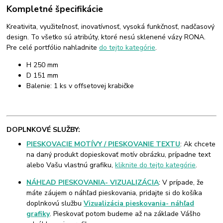
Kompletné špecifikácie
Kreativita, využiteľnosť, inovatívnosť, vysoká funkčnosť, nadčasový
design. To všetko sú atribúty, ktoré nesú sklenené vázy RONA.
Pre celé portfólio nahladnite
do tejto kategórie
.
H 250 mm
D 151 mm
Balenie: 1 ks v offsetovej krabičke
DOPLNKOVÉ SLUŽBY:
PIESKOVACIE MOTÍVY / PIESKOVANIE TEXTU
: Ak chcete
na daný produkt dopieskovať motív obrázku, prípadne text
alebo Vašu vlastnú grafiku,
kliknite do tejto kategórie
.
NÁHĽAD PIESKOVANIA- VIZUALIZÁCIA
: V prípade, že
máte záujem o náhľad pieskovania, pridajte si do košíka
doplnkovú službu
Vizualizácia pieskovania- náhľad
grafiky
. Pieskovať potom budeme až na základe Vášho