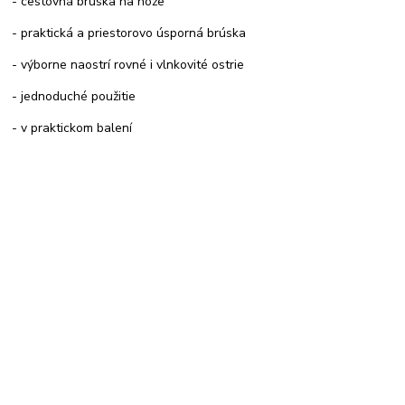
- cestovná brúska na nože
- praktická a priestorovo úsporná brúska
- výborne naostrí rovné i vlnkovité ostrie
- jednoduché použitie
- v praktickom balení