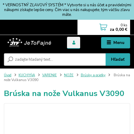
* VERNOSTNÝ ZĽAVOVÝ SYSTÉM * Vytvorte si u nás účet a pravidelnými
nákupmi získajte lepšie ceny. Čím viac u nás nakupujete, tým väčšiu zľavu
máte.
0
ks
za
0,00 €
Menu
Hľadať
Úvod
KUCHYŇA
VARENIE
NOŽE
Brúsky a ocieľky
Brúska na
nože Vulkanus V3090
Brúska na nože Vulkanus V3090