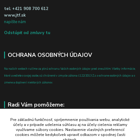
tel:
+421 908 700 612
www.jtf.sk
napíšte nám
Odstúpiť od zmluvy tu
OCHRANA OSOBNÝCH ÚDAJOV
Na našich weboch ručíme za plnú ochranu Vašich osobných údajov pred zneužitím. Všetky informácie,
ktoré uvediete o svojej osobe, sú chránené v zmysle zákona č.122/2013 Z.z. o ochrane osobných údajov a o
zmene a doplnení niektorých zákonov.
Radi Vám pomôžeme:
+421 908 700 612
Pre základnú funkčnosť, spríjemnenie používania webu, analytické
účely a v prípade udelenia súhlasu aj na účely cielenia reklamy
po-pia: 8.00 - 16.00
využívame súbory cookies. Nastavenie vlastných preferencií
cookies môžete kedykoľvek upraviť odkazom v spodnej časti
business@jtf.sk
stránok.