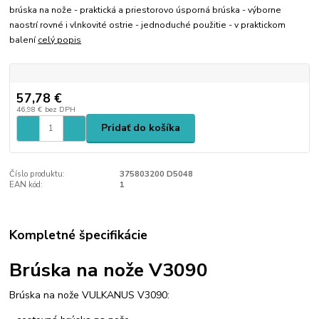
brúska na nože - praktická a priestorovo úsporná brúska - výborne
naostrí rovné i vlnkovité ostrie - jednoduché použitie - v praktickom
balení
celý popis
57,78 €
46,98 €
bez DPH
Pridať do košíka
Číslo produktu:
375803200 D5048
EAN kód:
1
Kompletné špecifikácie
Brúska na nože V3090
Brúska na nože VULKANUS V3090: