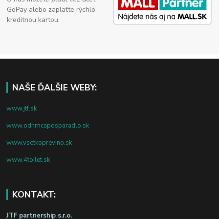
GoPay alebo zaplaťte rýchlo
kreditnou kartou.
NAŠE ĎALŠIE WEBY:
www.jtf.sk
www.odhrncaposparadlo.sk
www.vsetkoprevino.sk
www.4toilet.sk
KONTAKT:
JTF partnership s.r.o.