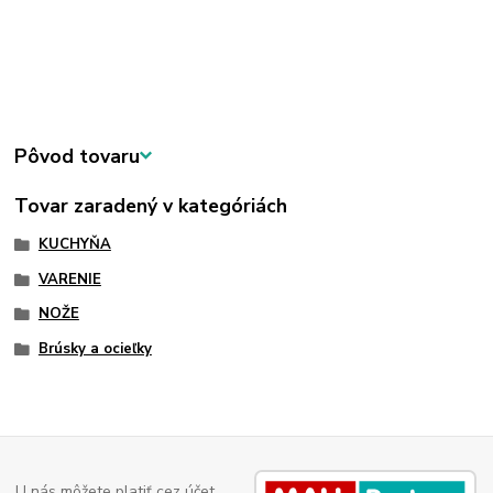
Pôvod tovaru
Tovar zaradený v kategóriách
KUCHYŇA
VARENIE
NOŽE
Brúsky a ocieľky
U nás môžete platiť cez účet