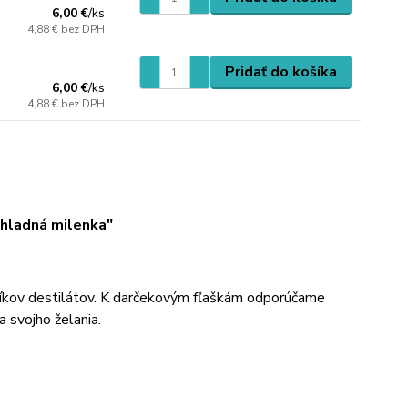
6,00 €
/
ks
4,88 €
bez DPH
Pridať do košíka
6,00 €
/
ks
4,88 €
bez DPH
chladná milenka"
íkov destilátov. K darčekovým fľaškám odporúčame
a svojho želania.