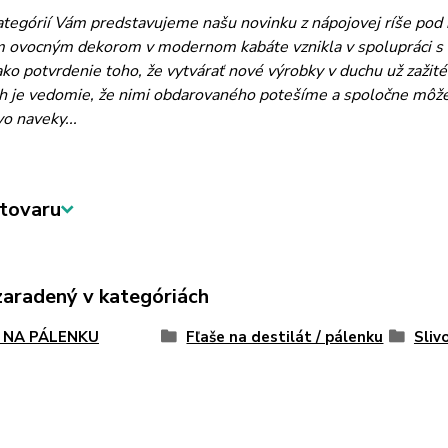
kategórií Vám predstavujeme našu novinku z nápojovej ríše po
m ovocným dekorom v modernom kabáte vznikla v spolupráci 
ko potvrdenie toho, že vytvárať nové výrobky v duchu už zažité
 je vedomie, že nimi obdarovaného potešíme a spoločne môžeme 
vo naveky...
tovaru
zaradený v kategóriách
 NA PÁLENKU
Fľaše na destilát / pálenku
Sliv