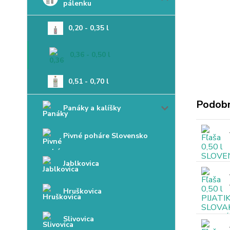
pálenku
0,20 - 0,35 l
0,36 - 0,50 l
0,51 - 0,70 l
Podobn
Panáky a kalíšky
Pivné poháre Slovensko
Jablkovica
Hruškovica
Slivovica