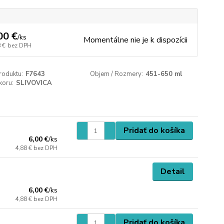
00 €
/
ks
Momentálne nie je k dispozícii
 €
bez DPH
roduktu:
F7643
Objem / Rozmery:
451-650 ml
koru:
SLIVOVICA
Pridať do košíka
6,00 €
/
ks
4,88 €
bez DPH
Detail
6,00 €
/
ks
4,88 €
bez DPH
Pridať do košíka