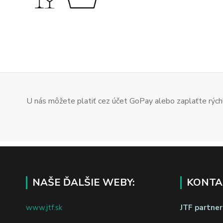
U nás môžete platiť cez účet GoPay alebo zaplaťte rýchl
NAŠE ĎALŠIE WEBY:
KONTA
www.jtf.sk
JTF partners