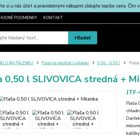
u nás účet a pravidelnými nákupmi získajte lepšie ceny. Čím via
HODNÉ PODMIENKY
KONTAKT
Hľadať
SKLO NA PÁLENKU
Fľaše na destilát / pálenku
0,36 - 0,50 l
Fľaša
a 0,50 l SLIVOVICA stredná + M
JTF
Fľaša 
chladn
Darček
milovn
kalíšky