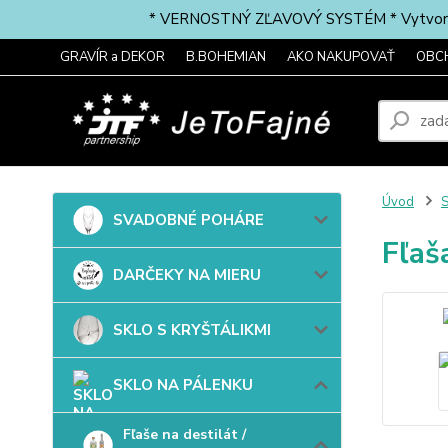
* VERNOSTNÝ ZĽAVOVÝ SYSTÉM * Vytvorte si 
GRAVÍR a DEKOR
B.BOHEMIAN
AKO NAKUPOVAŤ
OBC
Úvod
SVADOBNÉ POHÁRE
Fľaš
DARČEKY NA MIERU
SKLO S KRYŠTÁLIKMI
SKLO NA PÁLENKU
Fľaše na destilát /