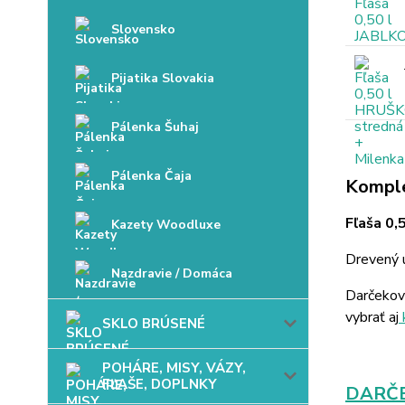
Slovensko
Pijatika Slovakia
Pálenka Šuhaj
Pálenka Čaja
Komple
Fľaša 0,
Kazety Woodluxe
Drevený u
Nazdravie / Domáca
Darčekov
vybrať aj
SKLO BRÚSENÉ
POHÁRE, MISY, VÁZY,
FĽAŠE, DOPLNKY
DARČE