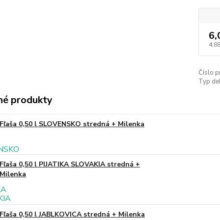
6,
4,88
Číslo p
Typ de
é produkty
Fľaša 0,50 l SLOVENSKO stredná + Milenka
Fľaša 0,50 l PIJATIKA SLOVAKIA stredná +
Milenka
Fľaša 0,50 l JABLKOVICA stredná + Milenka