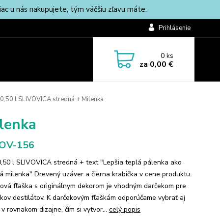
c u nás nakupujete, tým väčšiu zľavu máte.
Prihlásenie
0
ks
za
0,00 €
 0,50 l SLIVOVICA stredná + Milenka
ilenka
-OV-156
0,50 l SLIVOVICA stredná + text "Lepšia teplá pálenka ako
á milenka" Drevený uzáver a čierna krabička v cene produktu.
ová fľaška s originálnym dekorom je vhodným darčekom pre
íkov destilátov. K darčekovým fľaškám odporúčame vybrať aj
 v rovnakom dizajne, čím si vytvor...
celý popis