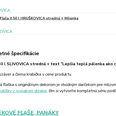
Fľaša 0,50 l HRUŠKOVICA stredná + Milenka
tné špecifikácie
50 l SLIVOVICA stredná + text "Lepšia teplá pálenka ako 
záver a čierna krabička v cene produktu.
á fľaška s originálnym dekorom je vhodným darčekom pre milovn
kalíšky v rovnakom dizajne
, čím si vytvoríte kompletnú sériu podľ
KOVÉ FĽAŠE, PANÁKY