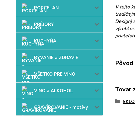
V tejto 
PORCELÁN
tradičný
Design) a
PRÍBORY
výrobkoch
priateľst
KUCHYŇA
BÝVANIE a ZDRAVIE
Pôvod 
VŠETKO PRE VÍNO
Tovar 
VÍNO a ALKOHOL
SKLO
GRAVÍROVANIE - motívy