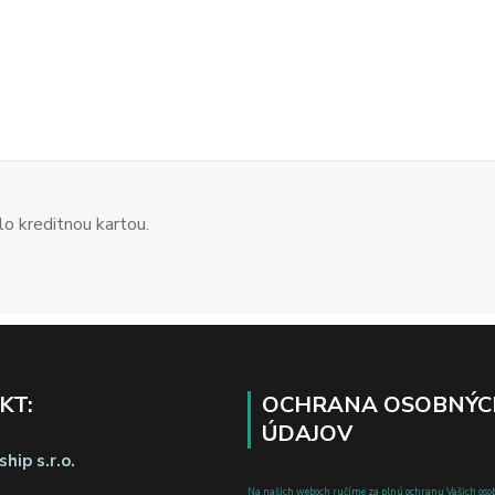
o kreditnou kartou.
KT:
OCHRANA OSOBNÝC
ÚDAJOV
hip s.r.o.
Na našich weboch ručíme za plnú ochranu Vašich oso