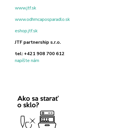
www.jtf.sk
www.odhrncaposparadlo.sk
eshop.jtf.sk
JTF partnership s.r.o.
tel:
+421 908 700 612
napíšte nám