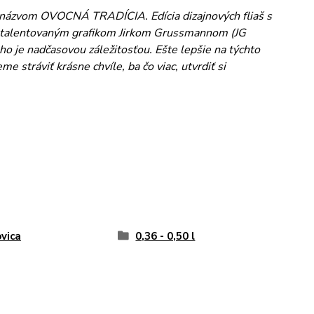
d názvom OVOCNÁ TRADÍCIA. Edícia dizajnových fliaš s
s talentovaným grafikom Jirkom Grussmannom (JG
ho je nadčasovou záležitosťou. Ešte lepšie na týchto
stráviť krásne chvíle, ba čo viac, utvrdiť si
ovica
0,36 - 0,50 l