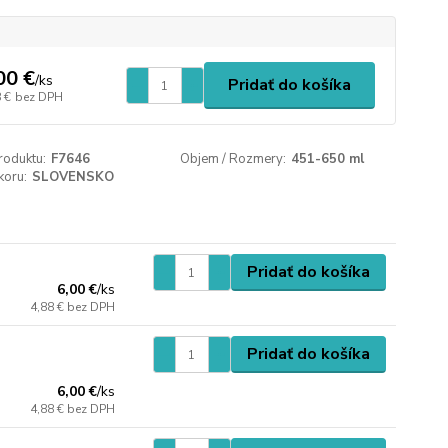
00 €
/
ks
Pridať do košíka
 €
bez DPH
roduktu:
F7646
Objem / Rozmery:
451-650 ml
koru:
SLOVENSKO
Pridať do košíka
6,00 €
/
ks
4,88 €
bez DPH
Pridať do košíka
6,00 €
/
ks
4,88 €
bez DPH