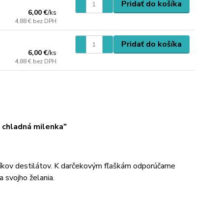
Pridať do košíka
6,00 €
/
ks
4,88 €
bez DPH
Pridať do košíka
6,00 €
/
ks
4,88 €
bez DPH
 chladná milenka"
íkov destilátov. K darčekovým fľaškám odporúčame
a svojho želania.