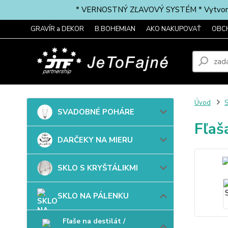
* VERNOSTNÝ ZĽAVOVÝ SYSTÉM * Vytvorte si 
GRAVÍR a DEKOR
B.BOHEMIAN
AKO NAKUPOVAŤ
OBC
Úvod
SVADOBNÉ POHÁRE
Fľaš
DARČEKY NA MIERU
SKLO S KRYŠTÁLIKMI
SKLO NA PÁLENKU
Fľaše na destilát /