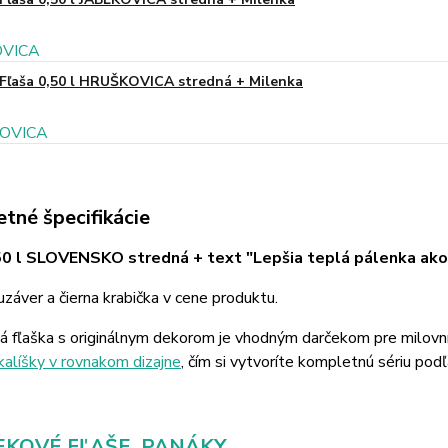
Fľaša 0,50 l HRUŠKOVICA stredná + Milenka
tné špecifikácie
50 l SLOVENSKO stredná + text "Lepšia teplá pálenka ako
záver a čierna krabička v cene produktu.
á fľaška s originálnym dekorom je vhodným darčekom pre milovn
kalíšky v rovnakom dizajne
, čím si vytvoríte kompletnú sériu podľ
KOVÉ FĽAŠE, PANÁKY