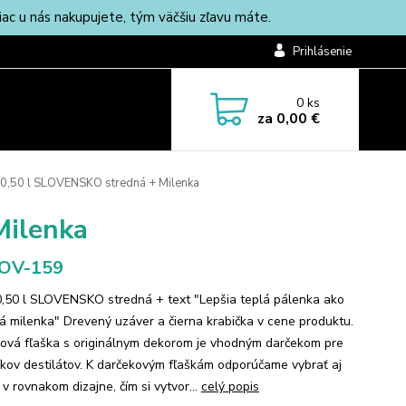
c u nás nakupujete, tým väčšiu zľavu máte.
Prihlásenie
0
ks
za
0,00 €
 0,50 l SLOVENSKO stredná + Milenka
Milenka
-OV-159
0,50 l SLOVENSKO stredná + text "Lepšia teplá pálenka ako
á milenka" Drevený uzáver a čierna krabička v cene produktu.
ová fľaška s originálnym dekorom je vhodným darčekom pre
íkov destilátov. K darčekovým fľaškám odporúčame vybrať aj
 v rovnakom dizajne, čím si vytvor...
celý popis