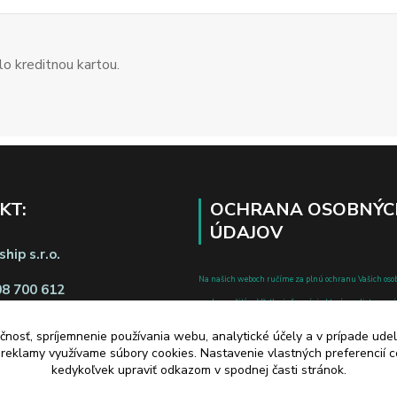
o kreditnou kartou.
KT:
OCHRANA OSOBNÝC
ÚDAJOV
hip s.r.o.
Na našich weboch ručíme za plnú ochranu Vašich oso
08 700 612
pred zneužitím. Všetky informácie, ktoré uvediete o svoje
chránené v zmysle zákona č.122/2013 Z.z. o ochrane o
čnosť, spríjemnenie používania webu, analytické účely a v prípade udel
a o zmene a doplnení niektorých zákonov.
a reklamy využívame súbory cookies. Nastavenie vlastných preferencií 
d zmluvy tu
kedykoľvek upraviť odkazom v spodnej časti stránok.