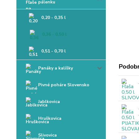
pálenku
0,20 - 0,35 l
0,36 - 0,50 l
0,51 - 0,70 l
Podobn
Panáky a kalíšky
Pivné poháre Slovensko
Jablkovica
Hruškovica
Slivovica