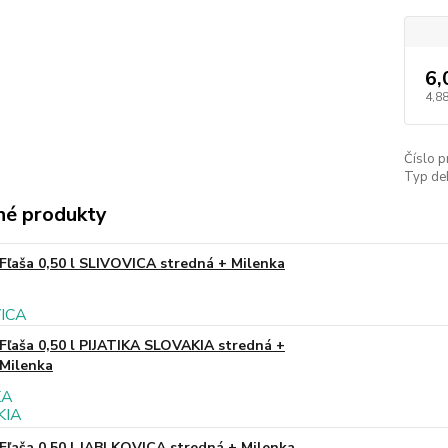
6,
4,88
Číslo p
Typ de
é produkty
Fľaša 0,50 l SLIVOVICA stredná + Milenka
Fľaša 0,50 l PIJATIKA SLOVAKIA stredná +
Milenka
Fľaša 0,50 l JABLKOVICA stredná + Milenka