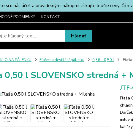
u nás účet a pravidelnými nákupmi získajte lepšie ceny. Čím via
HODNÉ PODMIENKY
KONTAKT
Hľadať
SKLO NA PÁLENKU
Fľaše na destilát / pálenku
0,36 - 0,50 l
Fľaša
a 0,50 l SLOVENSKO stredná + 
JTF
Fľaša 
chladn
Darček
milovn
kalíšky