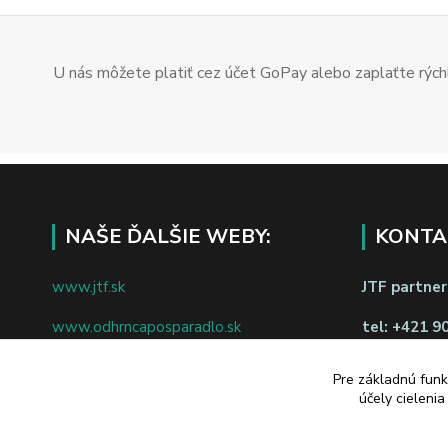
U nás môžete platiť cez účet GoPay alebo zaplaťte rýchl
NAŠE ĎALŠIE WEBY:
KONTA
www.jtf.sk
JTF partners
www.odhrncaposparadlo.sk
tel:
+421 9
www.jtf.sk
www.vsetkoprevino.sk
napíšte nám
Pre základnú funk
účely cieleni
www.4toilet.sk
Odstúpiť o