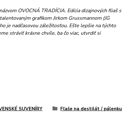
d názvom OVOCNÁ TRADÍCIA. Edícia dizajnových fliaš s
s talentovaným grafikom Jirkom Grussmannom (JG
ho je nadčasovou záležitosťou. Ešte lepšie na týchto
stráviť krásne chvíle, ba čo viac, utvrdiť si
VENSKÉ SUVENÍRY
Fľaše na destilát / pálenku