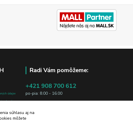
H
Radi Vám pomôžeme:
+421 908 700 612
po-pia: 8.00 - 16.00
bných údajov
j osobe, sú
business@jtf.sk
sobných údajov
enia súhlasu aj na
cookies môžete