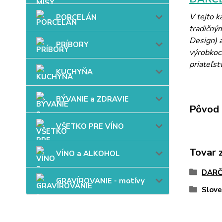
V tejto 
PORCELÁN
tradičný
Design) a
PRÍBORY
výrobkoch
priateľst
KUCHYŇA
BÝVANIE a ZDRAVIE
Pôvod 
VŠETKO PRE VÍNO
Tovar 
VÍNO a ALKOHOL
DARČ
GRAVÍROVANIE - motívy
Slov