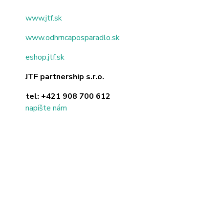
www.jtf.sk
www.odhrncaposparadlo.sk
eshop.jtf.sk
JTF partnership s.r.o.
tel:
+421 908 700 612
napíšte nám