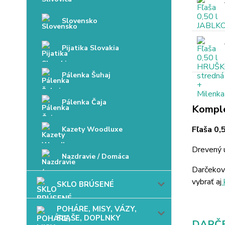
Slovensko
Pijatika Slovakia
Pálenka Šuhaj
Pálenka Čaja
Komple
Fľaša 0,
Kazety Woodluxe
Drevený u
Nazdravie / Domáca
Darčekov
vybrať aj
SKLO BRÚSENÉ
POHÁRE, MISY, VÁZY,
FĽAŠE, DOPLNKY
DARČE