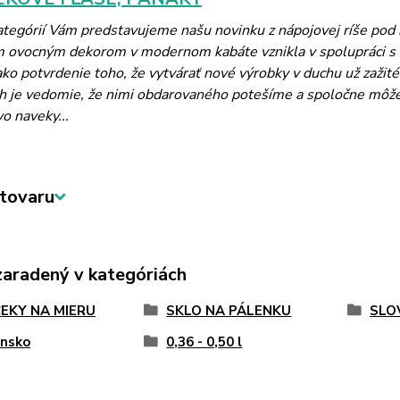
kategórií Vám predstavujeme našu novinku z nápojovej ríše po
m ovocným dekorom v modernom kabáte vznikla v spolupráci 
ko potvrdenie toho, že vytvárať nové výrobky v duchu už zažité
 je vedomie, že nimi obdarovaného potešíme a spoločne môžeme 
vo naveky...
tovaru
zaradený v kategóriách
EKY NA MIERU
SKLO NA PÁLENKU
SLO
ensko
0,36 - 0,50 l