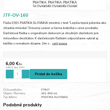
JTF-OV-160
Fľaša 0,50 l PIJATIKA SLOVAKIA stredná + text "Lepšia teplá pálenka ako
chladná milenka" Drevený uzáver a čierna krabička v cene produktu.
Darčeková fľaška s originálnym dekorom je vhodným darčekom pre
milovníkov destilátov. K darčekovým fľaškám odporúčame vybrať aj
kalíšky v rovnakom dizajne, čím s...
celý popis
6,00 €
/
ks
4,88 €
bez DPH
Pridať do košíka
Číslo produktu:
F7647
Objem / Rozmery:
451-650 ml
Typ dekoru:
PIJATIKA SLOVAKIA
Podobné produkty