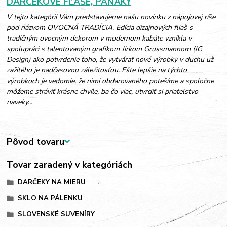
DARČEKOVÉ FĽAŠE, PANÁKY
V tejto kategórií Vám predstavujeme našu novinku z nápojovej ríše
pod názvom OVOCNÁ TRADÍCIA. Edícia dizajnových fliaš s
tradičným ovocným dekorom v modernom kabáte vznikla v
spolupráci s talentovaným grafikom Jirkom Grussmannom (JG
Design) ako potvrdenie toho, že vytvárať nové výrobky v duchu už
zažitého je nadčasovou záležitosťou. Ešte lepšie na týchto
výrobkoch je vedomie, že nimi obdarovaného potešíme a spoločne
môžeme stráviť krásne chvíle, ba čo viac, utvrdiť si priateľstvo
naveky...
Pôvod tovaru
Tovar zaradený v kategóriách
DARČEKY NA MIERU
SKLO NA PÁLENKU
SLOVENSKÉ SUVENÍRY