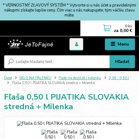
* VERNOSTNÝ ZĽAVOVÝ SYSTÉM * Vytvorte si u nás účet a pravidelnými
nákupmi získajte lepšie ceny. Čím viac u nás nakupujete, tým väčšiu zľavu
máte.
0
ks
za
0,00 €
Menu
Hľadať
Úvod
SKLO NA PÁLENKU
Fľaše na destilát / pálenku
0,36 - 0,50 l
Fľaša 0,50 l PIJATIKA SLOVAKIA stredná + Milenka
Fľaša 0,50 l PIJATIKA SLOVAKIA
stredná + Milenka