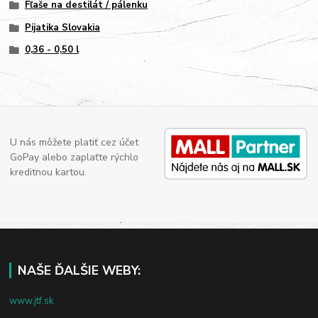
Fľaše na destilát / pálenku
Pijatika Slovakia
0,36 - 0,50 l
U nás môžete platiť cez účet
GoPay alebo zaplaťte rýchlo
kreditnou kartou.
NAŠE ĎALŠIE WEBY:
www.jtf.sk