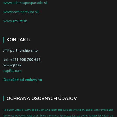
www.odhrncaposparadlo.sk
www.vsetkoprevino.sk
www.4toilet.sk
KONTAKT:
JTF partnership s.r.o.
tel:
+421 908 700 612
www.jtf.sk
napíšte nám
Odstúpiť od zmluvy tu
OCHRANA OSOBNÝCH ÚDAJOV
Na našich weboch ručíme za plnú ochranu Vašich osobných údajov pred zneužitím. Všetky informácie,
ktoré uvediete o svojej osobe, sú chránené v zmysle zákona č.122/2013 Z.z. o ochrane osobných údajov a o