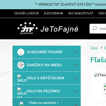
* VERNOSTNÝ ZĽAVOVÝ SYSTÉM * Vytvorte si 
GRAVÍR a DEKOR
B.BOHEMIAN
AKO NAKUPOVAŤ
OBC
Úvod
SVADOBNÉ POHÁRE
Fľaš
DARČEKY NA MIERU
SKLO S KRYŠTÁLIKMI
SKLO NA PÁLENKU
Fľaše na destilát /