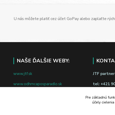
U nás môžete platiť cez účet GoPay alebo zaplaťte rýchl
NAŠE ĎALŠIE WEBY:
KONTA
www.jtf.sk
JTF partners
www.odhrncaposparadlo.sk
tel:
+421 9
www.jtf.sk
www.vsetkoprevino.sk
napíšte nám
Pre základnú funk
účely cieleni
www.4toilet.sk
Odstúpiť o