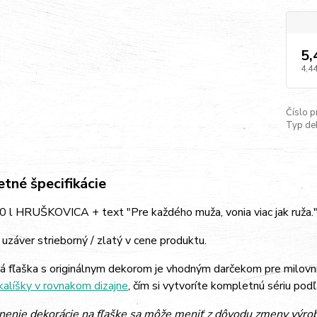
5,
4,44
Číslo p
Typ de
tné špecifikácie
0 l HRUŠKOVICA + text "Pre každého muža, vonia viac jak ruža."
uzáver strieborný / zlatý v cene produktu.
á fľaška s originálnym dekorom je vhodným darčekom pre milovn
kalíšky v rovnakom dizajne
, čím si vytvoríte kompletnú sériu podľ
nenie dekorácie na fľaške sa môže meniť z dôvodu zmeny výro