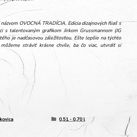
od názvom OVOCNÁ TRADÍCIA. Edícia dizajnových fliaš s
ci s talentovaným grafikom Jirkom Grussmannom (JG
tého je nadčasovou záležitosťou. Ešte lepšie na týchto
ôžeme stráviť krásne chvíle, ba čo viac, utvrdiť si
kovica
0,51 - 0,70 l