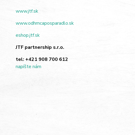
www.jtf.sk
www.odhrncaposparadlo.sk
eshop.jtf.sk
JTF partnership s.r.o.
tel:
+421 908 700 612
napíšte nám