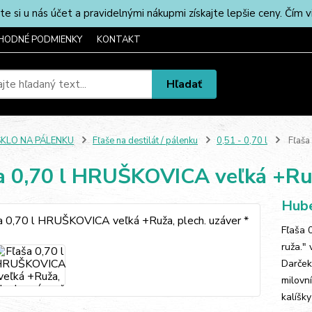
u nás účet a pravidelnými nákupmi získajte lepšie ceny. Čím via
HODNÉ PODMIENKY
KONTAKT
Hľadať
SKLO NA PÁLENKU
Fľaše na destilát / pálenku
0,51 - 0,70 l
Fľaša
a 0,70 l HRUŠKOVICA veľká +Ruž
Hube
Fľaša 
ruža."
Darček
milovn
kalíšky