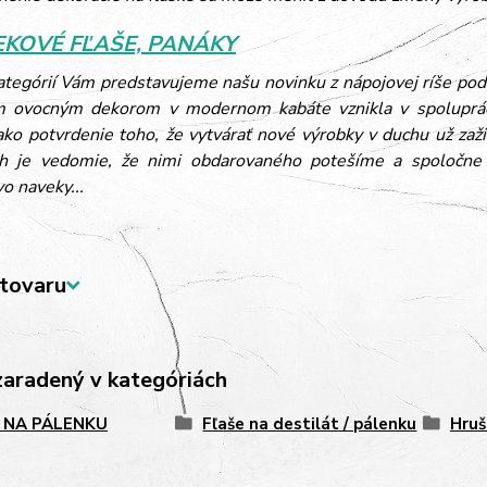
KOVÉ FĽAŠE, PANÁKY
kategórií Vám predstavujeme našu novinku z nápojovej ríše p
m ovocným dekorom v modernom kabáte vznikla v spoluprá
ako potvrdenie toho, že vytvárať nové výrobky v duchu už zaži
h je vedomie, že nimi obdarovaného potešíme a spoločne m
vo naveky...
tovaru
zaradený v kategóriách
 NA PÁLENKU
Fľaše na destilát / pálenku
Hruš