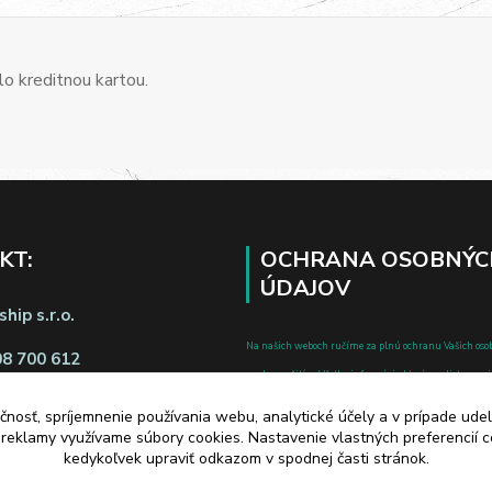
o kreditnou kartou.
KT:
OCHRANA OSOBNÝC
ÚDAJOV
hip s.r.o.
Na našich weboch ručíme za plnú ochranu Vašich oso
08 700 612
pred zneužitím. Všetky informácie, ktoré uvediete o svoje
chránené v zmysle zákona č.122/2013 Z.z. o ochrane o
čnosť, spríjemnenie používania webu, analytické účely a v prípade udel
a o zmene a doplnení niektorých zákonov.
a reklamy využívame súbory cookies. Nastavenie vlastných preferencií 
d zmluvy tu
kedykoľvek upraviť odkazom v spodnej časti stránok.