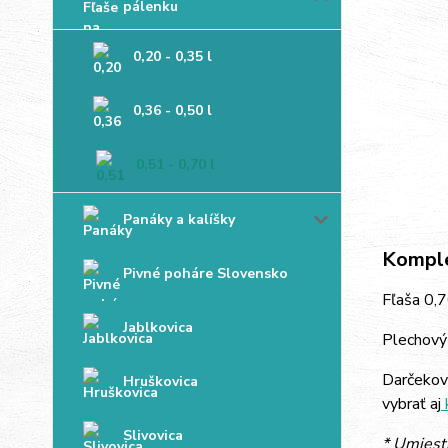
pálenku
0,20 - 0,35 l
0,36 - 0,50 l
0,51 - 0,70 l
Panáky a kalíšky
Komple
Pivné poháre Slovensko
Fľaša 0,7
Jablkovica
Plechový 
Darčekov
Hruškovica
vybrať aj
Slivovica
* Umiest