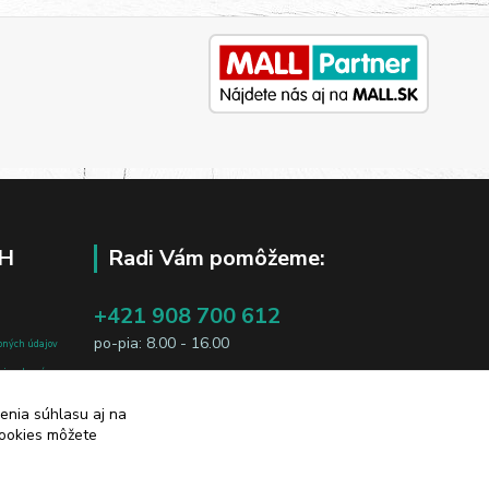
H
Radi Vám pomôžeme:
+421 908 700 612
po-pia: 8.00 - 16.00
bných údajov
j osobe, sú
business@jtf.sk
sobných údajov
enia súhlasu aj na
cookies môžete