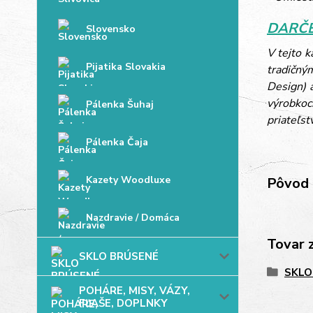
DARČE
Slovensko
V tejto 
Pijatika Slovakia
tradičný
Design) 
výrobkoc
Pálenka Šuhaj
priateľst
Pálenka Čaja
Kazety Woodluxe
Pôvod 
Nazdravie / Domáca
Tovar 
SKLO BRÚSENÉ
SKLO
POHÁRE, MISY, VÁZY,
FĽAŠE, DOPLNKY