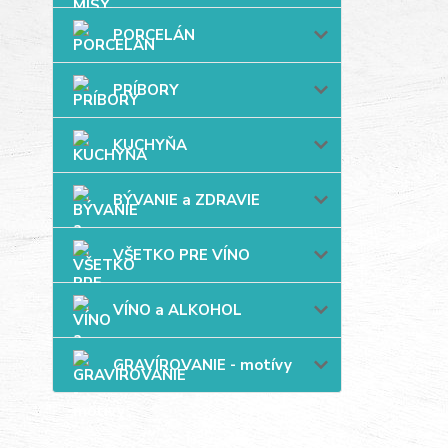
PORCELÁN
PRÍBORY
KUCHYŇA
BÝVANIE a ZDRAVIE
VŠETKO PRE VÍNO
VÍNO a ALKOHOL
GRAVÍROVANIE - motívy