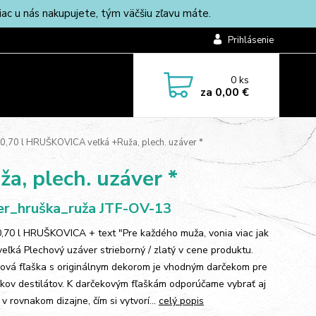
c u nás nakupujete, tým väčšiu zľavu máte.
Prihlásenie
0
ks
za
0,00 €
 0,70 l HRUŠKOVICA veľká +Ruža, plech. uzáver *
a, plech. uzáver *
r_hruška_ruža JTF-OV-13
0,70 l HRUŠKOVICA + text "Pre každého muža, vonia viac jak
 veľká Plechový uzáver strieborný / zlatý v cene produktu.
ová fľaška s originálnym dekorom je vhodným darčekom pre
íkov destilátov. K darčekovým fľaškám odporúčame vybrať aj
 v rovnakom dizajne, čím si vytvorí...
celý popis