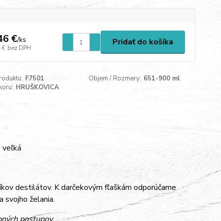
46 €
/
ks
Pridať do košíka
 €
bez DPH
roduktu:
F7501
Objem / Rozmery:
651-900 ml
koru:
HRUŠKOVICA
 veľká
íkov destilátov. K darčekovým fľaškám odporúčame
a svojho želania.
bných postupov.