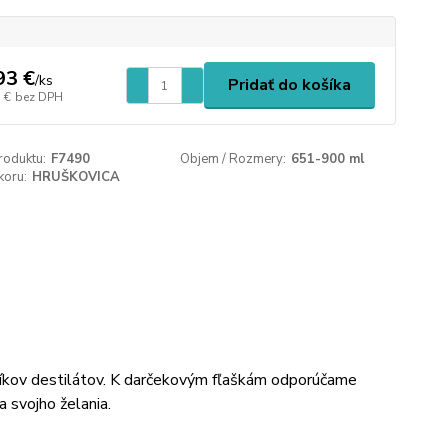
93 €
/
ks
Pridať do košíka
 €
bez DPH
roduktu:
F7490
Objem / Rozmery:
651-900 ml
koru:
HRUŠKOVICA
íkov destilátov. K darčekovým fľaškám odporúčame
a svojho želania.