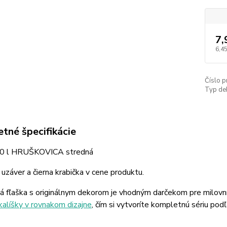
7,
6,45
Číslo p
Typ de
tné špecifikácie
70 l HRUŠKOVICA stredná
uzáver a čierna krabička v cene produktu.
á fľaška s originálnym dekorom je vhodným darčekom pre milovn
kalíšky v rovnakom dizajne
, čím si vytvoríte kompletnú sériu podľ