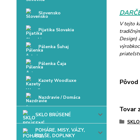
DARČE
Slovensko
V tejto 
Pijatika Slovakia
tradičný
Design) 
výrobkoc
Pálenka Šuhaj
priateľst
Pálenka Čaja
Kazety Woodluxe
Pôvod 
Nazdravie / Domáca
Tovar 
SKLO BRÚSENÉ
SKLO
POHÁRE, MISY, VÁZY,
FĽAŠE, DOPLNKY