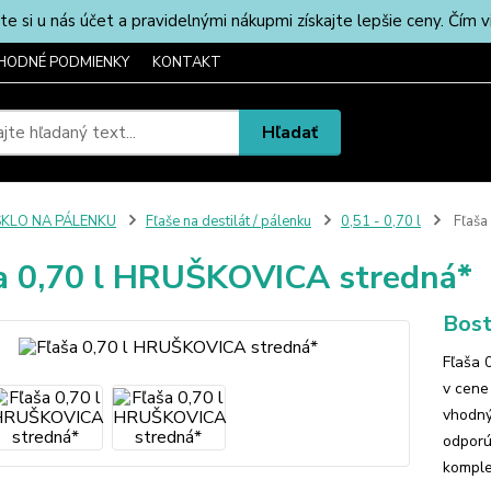
u nás účet a pravidelnými nákupmi získajte lepšie ceny. Čím via
HODNÉ PODMIENKY
KONTAKT
Hľadať
SKLO NA PÁLENKU
Fľaše na destilát / pálenku
0,51 - 0,70 l
Fľaša
a 0,70 l HRUŠKOVICA stredná*
Bost
Fľaša 
v cene
vhodný
odporú
komple