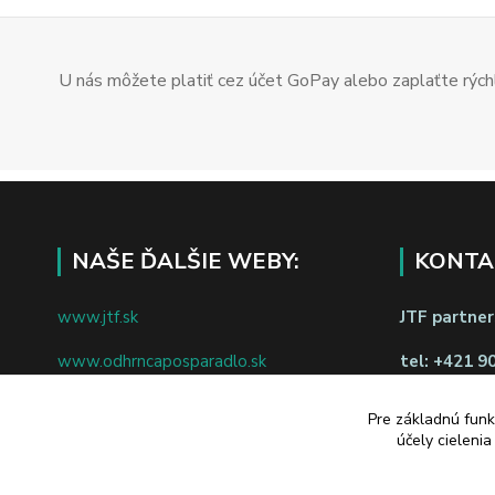
U nás môžete platiť cez účet GoPay alebo zaplaťte rýchl
NAŠE ĎALŠIE WEBY:
KONTA
www.jtf.sk
JTF partners
www.odhrncaposparadlo.sk
tel:
+421 9
www.jtf.sk
www.vsetkoprevino.sk
napíšte nám
Pre základnú funk
účely cieleni
www.4toilet.sk
Odstúpiť o