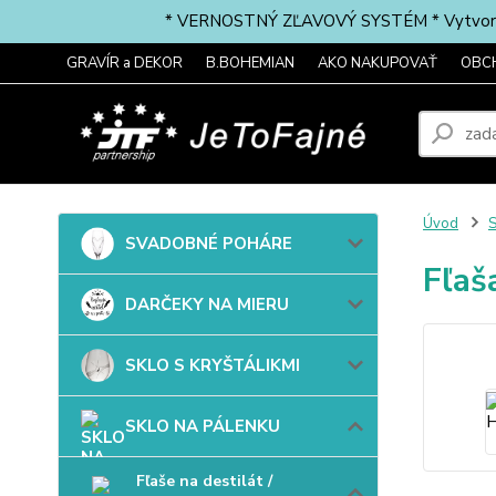
* VERNOSTNÝ ZĽAVOVÝ SYSTÉM * Vytvorte si 
GRAVÍR a DEKOR
B.BOHEMIAN
AKO NAKUPOVAŤ
OBC
Úvod
SVADOBNÉ POHÁRE
Fľaš
DARČEKY NA MIERU
SKLO S KRYŠTÁLIKMI
SKLO NA PÁLENKU
Fľaše na destilát /