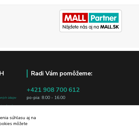
H
Radi Vám pomôžeme:
+421 908 700 612
po-pia: 8.00 - 16.00
bných údajov
j osobe, sú
business@jtf.sk
sobných údajov
enia súhlasu aj na
cookies môžete