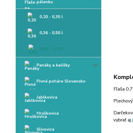
pálenku
0,20 - 0,35 l
0,36 - 0,50 l
0,51 - 0,70 l
Panáky a kalíšky
Komple
Pivné poháre Slovensko
Fľaša 0,
Jablkovica
Plechový 
Darčekov
Hruškovica
vybrať aj
Slivovica