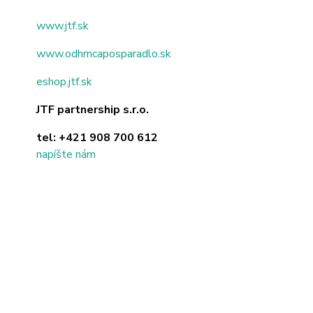
www.jtf.sk
www.odhrncaposparadlo.sk
eshop.jtf.sk
JTF partnership s.r.o.
tel:
+421 908 700 612
napíšte nám