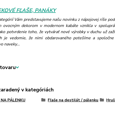
KOVÉ FĽAŠE, PANÁKY
kategórií Vám predstavujeme našu novinku z nápojovej ríše p
m ovocným dekorom v modernom kabáte vznikla v spoluprá
ako potvrdenie toho, že vytvárať nové výrobky v duchu už zaži
h je vedomie, že nimi obdarovaného potešíme a spoločne m
vo naveky...
tovaru
zaradený v kategóriách
 NA PÁLENKU
Fľaše na destilát / pálenku
Hruš