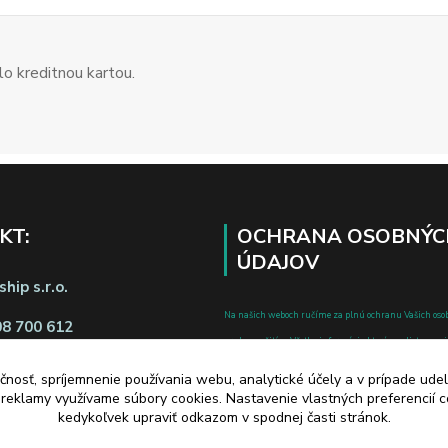
o kreditnou kartou.
KT:
OCHRANA OSOBNÝC
ÚDAJOV
hip s.r.o.
Na našich weboch ručíme za plnú ochranu Vašich oso
08 700 612
pred zneužitím. Všetky informácie, ktoré uvediete o svoje
chránené v zmysle zákona č.122/2013 Z.z. o ochrane o
čnosť, spríjemnenie používania webu, analytické účely a v prípade udel
a o zmene a doplnení niektorých zákonov.
a reklamy využívame súbory cookies. Nastavenie vlastných preferencií 
d zmluvy tu
kedykoľvek upraviť odkazom v spodnej časti stránok.