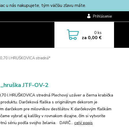
c u nás nakupujete, tým väčšiu zľavu máte.
Prihlásenie
0
ks
za
0,00 €
 0,70 l HRUŠKOVICA stredná*
_hruška JTF-OV-2
0,70 l HRUŠKOVICA stredná Plechový uzáver a čierna krabička
 produktu. Darčeková fľaška s originálnym dekorom je
m darčekom pre milovníkov destilátov. K darčekovým fľaškám
čame vybrať aj kalíšky v rovnakom dizajne, čím si vytvoríte
tnú sériu podľa svojho želania. DARČ...
celý popis