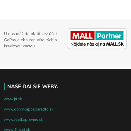
U nás môžete platiť cez účet
GoPay alebo zaplaťte rýchlo
kreditnou kartou.
NAŠE ĎALŠIE WEBY:
www.jtf.sk
www.odhrncaposparadlo.sk
www.vsetkoprevino.sk
www.4toilet.sk