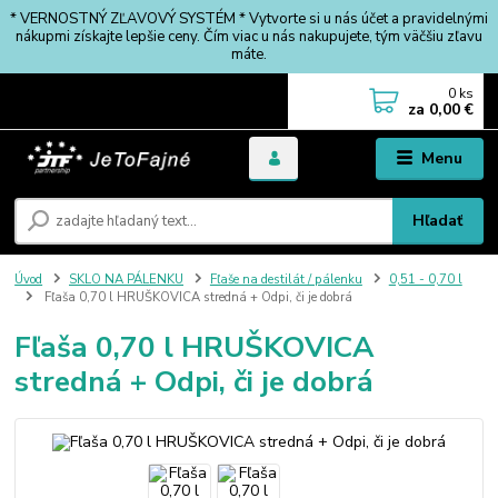
* VERNOSTNÝ ZĽAVOVÝ SYSTÉM * Vytvorte si u nás účet a pravidelnými
nákupmi získajte lepšie ceny. Čím viac u nás nakupujete, tým väčšiu zľavu
máte.
0
ks
za
0,00 €
Menu
Hľadať
Úvod
SKLO NA PÁLENKU
Fľaše na destilát / pálenku
0,51 - 0,70 l
Fľaša 0,70 l HRUŠKOVICA stredná + Odpi, či je dobrá
Fľaša 0,70 l HRUŠKOVICA
stredná + Odpi, či je dobrá