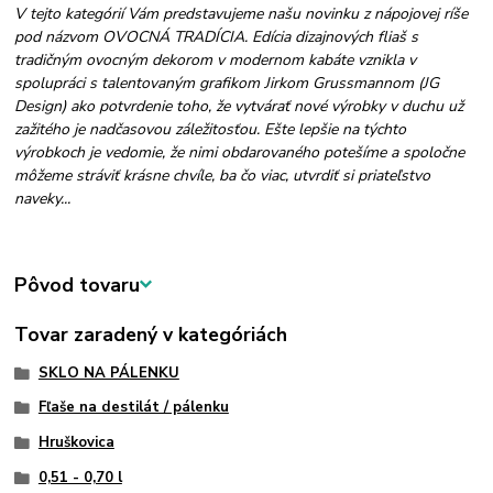
V tejto kategórií Vám predstavujeme našu novinku z nápojovej ríše
pod názvom OVOCNÁ TRADÍCIA. Edícia dizajnových fliaš s
tradičným ovocným dekorom v modernom kabáte vznikla v
spolupráci s talentovaným grafikom Jirkom Grussmannom (JG
Design) ako potvrdenie toho, že vytvárať nové výrobky v duchu už
zažitého je nadčasovou záležitosťou. Ešte lepšie na týchto
výrobkoch je vedomie, že nimi obdarovaného potešíme a spoločne
môžeme stráviť krásne chvíle, ba čo viac, utvrdiť si priateľstvo
naveky...
Pôvod tovaru
Tovar zaradený v kategóriách
SKLO NA PÁLENKU
Fľaše na destilát / pálenku
Hruškovica
0,51 - 0,70 l