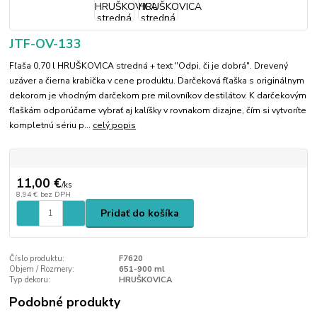
JTF-OV-133
Fľaša 0,70 l HRUŠKOVICA stredná + text "Odpi, či je dobrá". Drevený
uzáver a čierna krabička v cene produktu. Darčeková fľaška s originálnym
dekorom je vhodným darčekom pre milovníkov destilátov. K darčekovým
fľaškám odporúčame vybrať aj kalíšky v rovnakom dizajne, čím si vytvoríte
kompletnú sériu p...
celý popis
11,00 €
/
ks
8,94 €
bez DPH
Pridať do košíka
Číslo produktu:
F7620
Objem / Rozmery:
651-900 ml
Typ dekoru:
HRUŠKOVICA
Podobné produkty