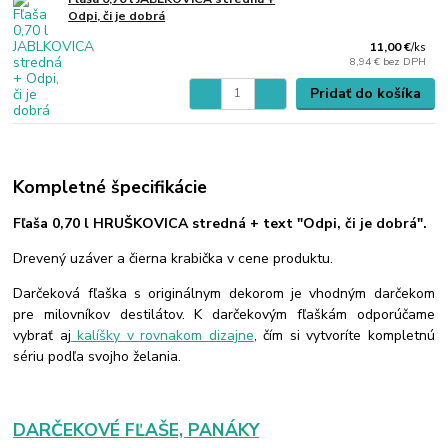
Odpi, či je dobrá
11,00 €
/
ks
8,94 €
bez DPH
Pridať do košíka
Kompletné špecifikácie
Fľaša 0,70 l HRUŠKOVICA stredná + text "Odpi, či je dobrá".
Drevený uzáver a čierna krabička v cene produktu.
Darčeková fľaška s originálnym dekorom je vhodným darčekom
pre milovníkov destilátov. K darčekovým fľaškám odporúčame
vybrať aj
kalíšky v rovnakom dizajne
, čím si vytvoríte kompletnú
sériu podľa svojho želania.
DARČEKOVÉ FĽAŠE, PANÁKY