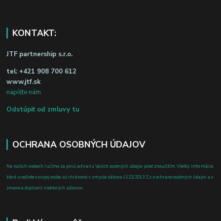
KONTAKT:
JTF partnership s.r.o.
tel:
+421 908 700 612
www.jtf.sk
napíšte nám
Odstúpiť od zmluvy tu
OCHRANA OSOBNÝCH ÚDAJOV
Na našich weboch ručíme za plnú ochranu Vašich osobných údajov pred zneužitím. Všetky informácie,
ktoré uvediete o svojej osobe, sú chránené v zmysle zákona č.122/2013 Z.z. o ochrane osobných údajov a o
zmene a doplnení niektorých zákonov.