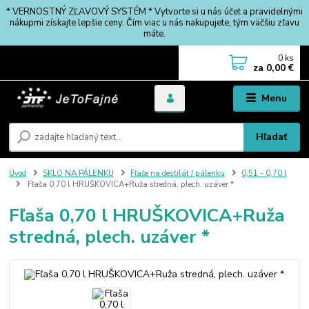
* VERNOSTNÝ ZĽAVOVÝ SYSTÉM * Vytvorte si u nás účet a pravidelnými
nákupmi získajte lepšie ceny. Čím viac u nás nakupujete, tým väčšiu zľavu
máte.
0
ks
za
0,00 €
Menu
Hľadať
Úvod
SKLO NA PÁLENKU
Fľaše na destilát / pálenku
0,51 - 0,70 l
Fľaša 0,70 l HRUŠKOVICA+Ruža stredná, plech. uzáver *
Fľaša 0,70 l HRUŠKOVICA+Ruža
stredná, plech. uzáver *