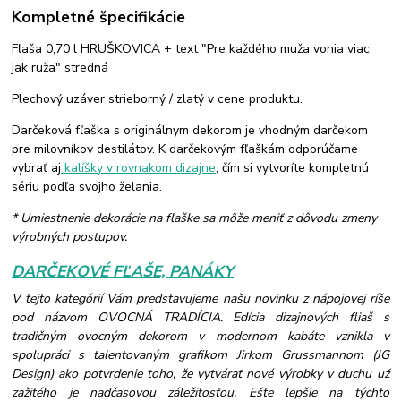
Kompletné špecifikácie
Fľaša 0,70 l HRUŠKOVICA + text "Pre každého muža vonia viac
jak ruža" stredná
Plechový uzáver strieborný / zlatý v cene produktu.
Darčeková fľaška s originálnym dekorom je vhodným darčekom
pre milovníkov destilátov. K darčekovým fľaškám odporúčame
vybrať aj
kalíšky v rovnakom dizajne
, čím si vytvoríte kompletnú
sériu podľa svojho želania.
* Umiestnenie dekorácie na fľaške sa môže meniť z dôvodu zmeny
výrobných postupov.
DARČEKOVÉ FĽAŠE, PANÁKY
V tejto kategórií Vám predstavujeme našu novinku z nápojovej ríše
pod názvom OVOCNÁ TRADÍCIA. Edícia dizajnových fliaš s
tradičným ovocným dekorom v modernom kabáte vznikla v
spolupráci s talentovaným grafikom Jirkom Grussmannom (JG
Design) ako potvrdenie toho, že vytvárať nové výrobky v duchu už
zažitého je nadčasovou záležitosťou. Ešte lepšie na týchto