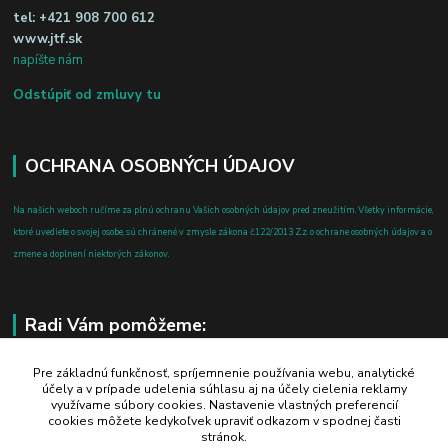
tel:
+421 908 700 612
www.jtf.sk
napíšte nám
Odstúpiť od zmluvy tu
OCHRANA OSOBNÝCH ÚDAJOV
Na našich weboch ručíme za plnú ochranu Vašich osobných údajov pred zneužitím. Všetky informácie,
ktoré uvediete o svojej osobe, sú chránené v zmysle zákona č.122/2013 Z.z. o ochrane osobných údajov a o
zmene a doplnení niektorých zákonov.
Radi Vám pomôžeme:
+421 908 700 612
Pre základnú funkčnosť, spríjemnenie používania webu, analytické
účely a v prípade udelenia súhlasu aj na účely cielenia reklamy
po-pia: 8.00 - 16.00
využívame súbory cookies. Nastavenie vlastných preferencií
cookies môžete kedykoľvek upraviť odkazom v spodnej časti
business@jtf.sk
stránok.