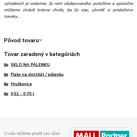
výrobkoch je vedomie, že nimi obdarovaného potešíme a spoločne
môžeme stráviť krásne chvíle, ba čo viac, utvrdiť si priateľstvo
naveky...
Pôvod tovaru
Tovar zaradený v kategóriách
SKLO NA PÁLENKU
Fľaše na destilát / pálenku
Hruškovica
0,51 - 0,70 l
U nás môžete platiť cez účet