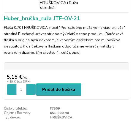
Huber_hruška_ruža JTF-OV-21
Fľaša 0,70 l HRUŠKOVICA + text "Pre každého muža vonia viac jak ruža"
stredná Plechový uzáver strieborný / zlatý v cene produktu. Darčeková
fľaška s originálnym dekorom je vhodným darčekom pre milovníkov
destilátov. K darčekovým fľaškám odporúčame vybrať aj kalíšky v
rovnakom dizajne, čím si vytvorí...
celý popis
5,15 €
/
ks
4,19 €
bez DPH
Pridať do košíka
Číslo produktu:
F7509
Objem / Rozmery:
651-900 ml
Typ dekoru:
HRUŠKOVICA