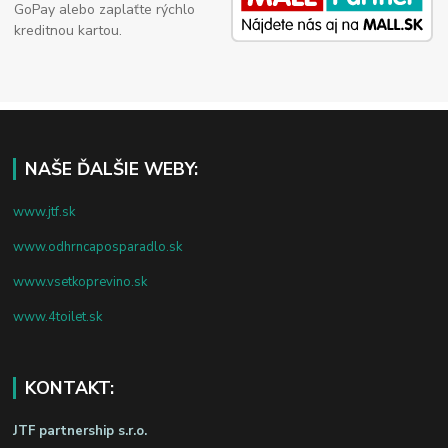
GoPay alebo zaplaťte rýchlo
kreditnou kartou.
NAŠE ĎALŠIE WEBY:
www.jtf.sk
www.odhrncaposparadlo.sk
www.vsetkoprevino.sk
www.4toilet.sk
KONTAKT:
JTF partnership s.r.o.