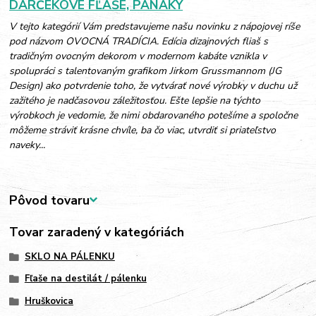
DARČEKOVÉ FĽAŠE, PANÁKY
V tejto kategórií Vám predstavujeme našu novinku z nápojovej ríše
pod názvom OVOCNÁ TRADÍCIA. Edícia dizajnových fliaš s
tradičným ovocným dekorom v modernom kabáte vznikla v
spolupráci s talentovaným grafikom Jirkom Grussmannom (JG
Design) ako potvrdenie toho, že vytvárať nové výrobky v duchu už
zažitého je nadčasovou záležitosťou. Ešte lepšie na týchto
výrobkoch je vedomie, že nimi obdarovaného potešíme a spoločne
môžeme stráviť krásne chvíle, ba čo viac, utvrdiť si priateľstvo
naveky...
Pôvod tovaru
Tovar zaradený v kategóriách
SKLO NA PÁLENKU
Fľaše na destilát / pálenku
Hruškovica