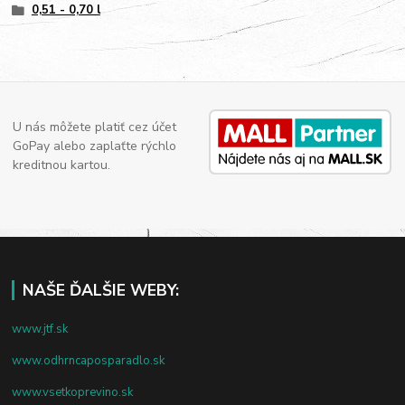
0,51 - 0,70 l
U nás môžete platiť cez účet
GoPay alebo zaplaťte rýchlo
kreditnou kartou.
NAŠE ĎALŠIE WEBY:
www.jtf.sk
www.odhrncaposparadlo.sk
www.vsetkoprevino.sk