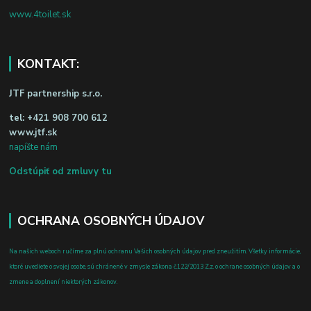
www.4toilet.sk
KONTAKT:
JTF partnership s.r.o.
tel:
+421 908 700 612
www.jtf.sk
napíšte nám
Odstúpiť od zmluvy tu
OCHRANA OSOBNÝCH ÚDAJOV
Na našich weboch ručíme za plnú ochranu Vašich osobných údajov pred zneužitím. Všetky informácie,
ktoré uvediete o svojej osobe, sú chránené v zmysle zákona č.122/2013 Z.z. o ochrane osobných údajov a o
zmene a doplnení niektorých zákonov.