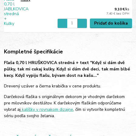
9,10 €
/
ks
7,40 €
bez DPH
Pridať do košíka
Kompletné špecifikácie
Fľaša 0,70 l HRUŠKOVICA stredná + text "Když si dám dvě
půlky,
tak mi cukaj kulky. Když si dám dvě deci, tak mám blbé
kecy. Když vypiju flašu, bývam dost na kašu..."
Drevený uzáver a čierna krabička v cene produktu.
Darčeková fľaška s originálnym dekorom je vhodným darčekom
pre milovníkov destilátov. K darčekovým fľaškám odporúčame
vybrať aj
kalíšky v rovnakom dizajne
, čím si vytvoríte kompletnú
sériu podľa svojho želania.