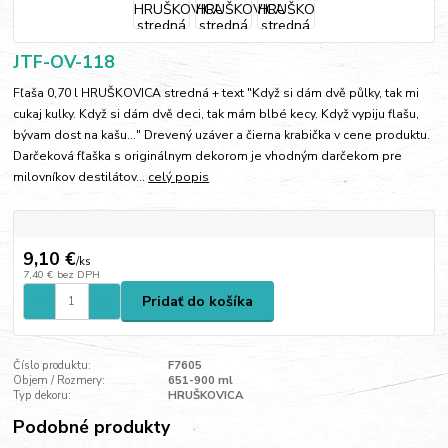
JTF-OV-118
Fľaša 0,70 l HRUŠKOVICA stredná + text "Když si dám dvě půlky, tak mi
cukaj kulky. Když si dám dvě deci, tak mám blbé kecy. Když vypiju flašu,
bývam dost na kašu..." Drevený uzáver a čierna krabička v cene produktu.
Darčeková fľaška s originálnym dekorom je vhodným darčekom pre
milovníkov destilátov...
celý popis
9,10 €
/
ks
7,40 €
bez DPH
Pridať do košíka
Číslo produktu:
F7605
Objem / Rozmery:
651-900 ml
Typ dekoru:
HRUŠKOVICA
Podobné produkty