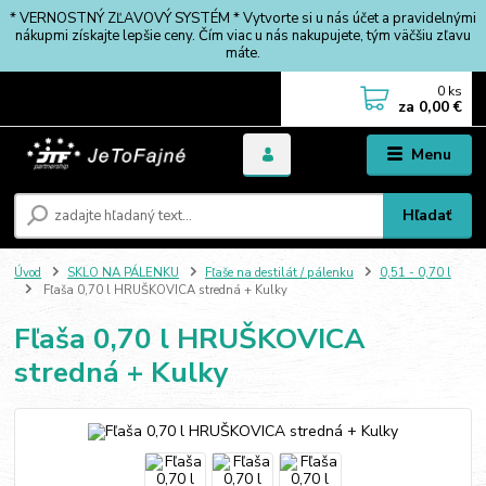
* VERNOSTNÝ ZĽAVOVÝ SYSTÉM * Vytvorte si u nás účet a pravidelnými
nákupmi získajte lepšie ceny. Čím viac u nás nakupujete, tým väčšiu zľavu
máte.
0
ks
za
0,00 €
Menu
Hľadať
Úvod
SKLO NA PÁLENKU
Fľaše na destilát / pálenku
0,51 - 0,70 l
Fľaša 0,70 l HRUŠKOVICA stredná + Kulky
Fľaša 0,70 l HRUŠKOVICA
stredná + Kulky