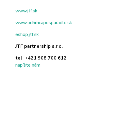
www.jtf.sk
www.odhrncaposparadlo.sk
eshop.jtf.sk
JTF partnership s.r.o.
tel:
+421 908 700 612
napíšte nám