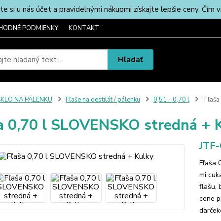
u nás účet a pravidelnými nákupmi získajte lepšie ceny. Čím via
HODNÉ PODMIENKY
KONTAKT
Hľadať
SKLO NA PÁLENKU
Fľaše na destilát / pálenku
0,51 - 0,70 l
Fľaša
a 0,70 l SLOVENSKO stredná + 
JTF
Fľaša 
mi cuka
flašu,
cene p
darček