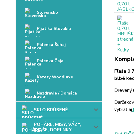
Slovensko
Pijatika Slovakia
Pálenka Šuhaj
Komple
Pálenka Čaja
Fľaša 0,
Kazety Woodluxe
blbé kec
Drevený u
Nazdravie / Domáca
Darčekov
vybrať aj
SKLO BRÚSENÉ
POHÁRE, MISY, VÁZY,
FĽAŠE, DOPLNKY