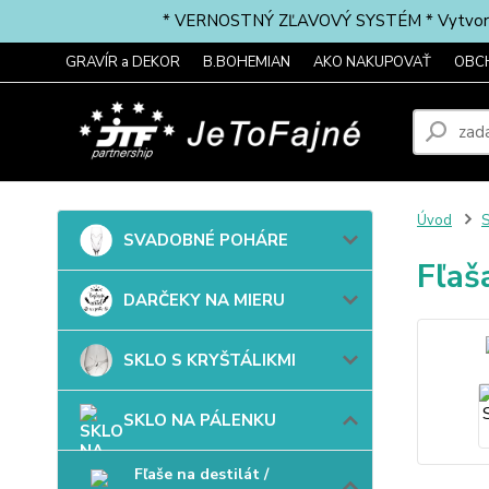
* VERNOSTNÝ ZĽAVOVÝ SYSTÉM * Vytvorte si 
GRAVÍR a DEKOR
B.BOHEMIAN
AKO NAKUPOVAŤ
OBC
Úvod
SVADOBNÉ POHÁRE
Fľaš
DARČEKY NA MIERU
SKLO S KRYŠTÁLIKMI
SKLO NA PÁLENKU
Fľaše na destilát /