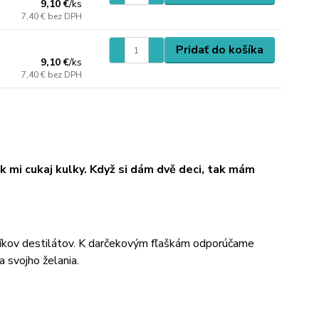
9,10 €
/
ks
7,40 €
bez DPH
Pridať do košíka
9,10 €
/
ks
7,40 €
bez DPH
k mi cukaj kulky. Když si dám dvě deci, tak mám
íkov destilátov. K darčekovým fľaškám odporúčame
a svojho želania.