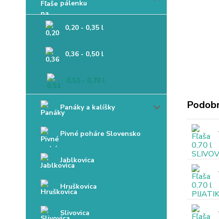
pálenku
0,20 - 0,35 l
0,36 - 0,50 l
0,51 - 0,70 l
Podobn
Panáky a kalíšky
Pivné poháre Slovensko
Jablkovica
Hruškovica
Slivovica