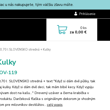
c u nás nakupujete, tým väčšiu zľavu máte.
Prihlásenie
0
ks
za
0,00 €
 0,70 l SLOVENSKO stredná + Kulky
Kulky
-OV-119
0,70 l SLOVENSKO stredná + text "Když si dám dvě půlky, tak
j kulky. Když si dám dvě deci, tak mám blbé kecy. Když vypiju
 bývam dost na kašu..." Drevený uzáver a čierna krabička v
roduktu. Darčeková fľaška s originálnym dekorom je vhodným
om pre milovníkov destilátov...
celý popis