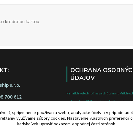
o kreditnou kartou.
KT:
OCHRANA OSOBNÝC
ÚDAJOV
hip s.r.o.
Na našich weboch ručíme za plnú ochranu Vašich oso
08 700 612
pred zneužitím. Všetky informácie, ktoré uvediete o svoje
chránené v zmysle zákona č.122/2013 Z.z. o ochrane o
čnosť, spríjemnenie používania webu, analytické účely a v prípade udel
a o zmene a doplnení niektorých zákonov.
a reklamy využívame súbory cookies. Nastavenie vlastných preferencií 
d zmluvy tu
kedykoľvek upraviť odkazom v spodnej časti stránok.