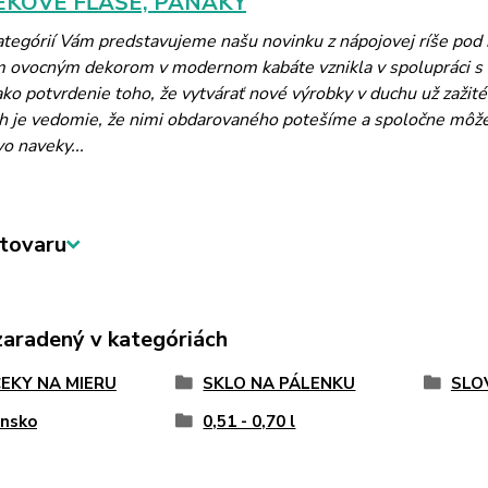
KOVÉ FĽAŠE, PANÁKY
kategórií Vám predstavujeme našu novinku z nápojovej ríše po
m ovocným dekorom v modernom kabáte vznikla v spolupráci 
ko potvrdenie toho, že vytvárať nové výrobky v duchu už zažité
 je vedomie, že nimi obdarovaného potešíme a spoločne môžeme 
vo naveky...
tovaru
zaradený v kategóriách
EKY NA MIERU
SKLO NA PÁLENKU
SLO
ensko
0,51 - 0,70 l