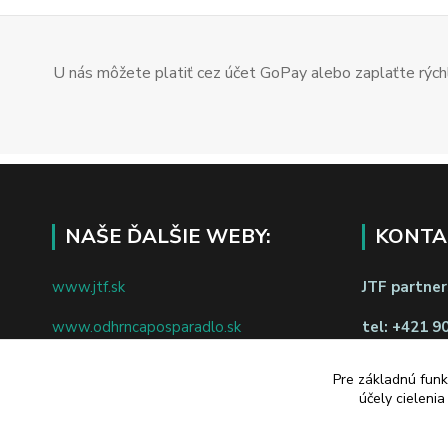
U nás môžete platiť cez účet GoPay alebo zaplaťte rýchl
NAŠE ĎALŠIE WEBY:
KONTA
www.jtf.sk
JTF partners
www.odhrncaposparadlo.sk
tel:
+421 9
www.jtf.sk
www.vsetkoprevino.sk
napíšte nám
Pre základnú funk
účely cieleni
www.4toilet.sk
Odstúpiť o