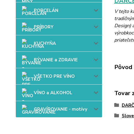
DARČE
PORCELÁN
V tejto 
tradičný
Design) a
PRÍBORY
výrobkoch
priateľst
KUCHYŇA
BÝVANIE a ZDRAVIE
Pôvod 
VŠETKO PRE VÍNO
Tovar 
VÍNO a ALKOHOL
DARČ
GRAVÍROVANIE - motívy
Slov