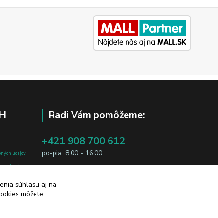
H
Radi Vám pomôžeme:
+421 908 700 612
po-pia: 8.00 - 16.00
bných údajov
j osobe, sú
business@jtf.sk
sobných údajov
enia súhlasu aj na
cookies môžete