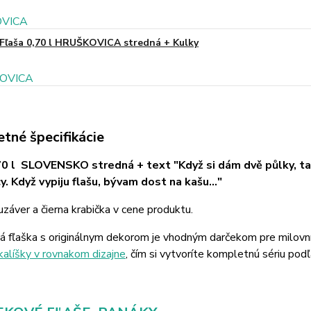
Fľaša 0,70 l HRUŠKOVICA stredná + Kulky
tné špecifikácie
70 l SLOVENSKO stredná + text "Když si dám dvě půlky,
ta
y. Když vypiju flašu, bývam dost na kašu..."
záver a čierna krabička v cene produktu.
á fľaška s originálnym dekorom je vhodným darčekom pre milovn
kalíšky v rovnakom dizajne
, čím si vytvoríte kompletnú sériu podľ